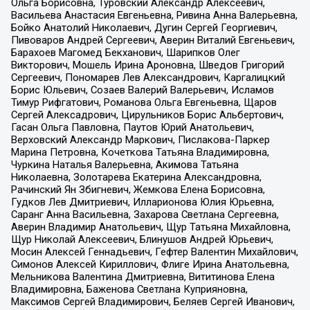
Ольга Борисовна, Туровский Александр Алексеевич,
Васильева Анастасия Евгеньевна, Ривина Анна Валерьевна,
Бойко Анатолий Николаевич, Дугин Сергей Георгиевич,
Пивоваров Андрей Сергеевич, Аверин Виталий Евгеньевич,
Барахоев Магомед Бекханович, Шарипков Олег
Викторович, Мошель Ирина Ароновна, Шведов Григорий
Сергеевич, Пономарев Лев Александрович, Каргалицкий
Борис Юльевич, Созаев Валерий Валерьевич, Исламов
Тимур Рифгатович, Романова Ольга Евгеньевна, Щаров
Сергей Алексадрович, Цирульников Борис Альбертович,
Гасан Ольга Павловна, Паутов Юрий Анатольевич,
Верховский Александр Маркович, Пислакова-Паркер
Марина Петровна, Кочеткова Татьяна Владимировна,
Чуркина Наталья Валерьевна, Акимова Татьяна
Николаевна, Золотарева Екатерина Александровна,
Рачинский Ян Збигневич, Жемкова Елена Борисовна,
Гудков Лев Дмитриевич, Илларионова Юлия Юрьевна,
Саранг Анна Васильевна, Захарова Светлана Сергеевна,
Аверин Владимир Анатольевич, Щур Татьяна Михайловна,
Щур Николай Алексеевич, Блинушов Андрей Юрьевич,
Мосин Алексей Геннадьевич, Гефтер Валентин Михайлович,
Симонов Алексей Кириллович, Флиге Ирина Анатольевна,
Мельникова Валентина Дмитриевна, Вититинова Елена
Владимировна, Баженова Светлана Куприяновна,
Максимов Сергей Владимирович, Беляев Сергей Иванович,