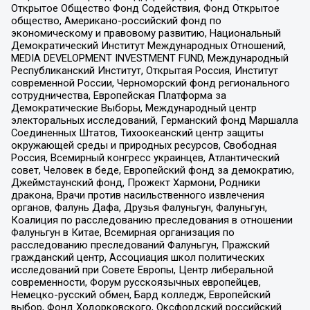
Открытое Общество Фонд Содействия, Фонд Открытое
общество, Американо-российский фонд по
экономическому и правовому развитию, Национальный
Демократический Институт Международных Отношений,
MEDIA DEVELOPMENT INVESTMENT FUND, Международный
Республиканский Институт, Открытая Россия, Институт
современной России, Черноморский фонд регионального
сотрудничества, Европейская Платформа за
Демократические Выборы, Международный центр
электоральных исследований, Германский фонд Маршалла
Соединенных Штатов, Тихоокеанский центр защиты
окружающей среды и природных ресурсов, Свободная
Россия, Всемирный конгресс украинцев, Атлантический
совет, Человек в беде, Европейский фонд за демократию,
Джеймстаунский фонд, Прожект Хармони, Родники
дракона, Врачи против насильственного извлечения
органов, Фалунь Дафа, Друзья Фалуньгун, Фалуньгун,
Коалиция по расследованию преследования в отношении
Фалуньгун в Китае, Всемирная организация по
расследованию преследований Фалуньгун, Пражский
гражданский центр, Ассоциация школ политических
исследований при Совете Европы, Центр либеральной
современности, Форум русскоязычных европейцев,
Немецко-русский обмен, Бард колледж, Европейский
выбор, Фонд Ходорковского, Оксфордский российский