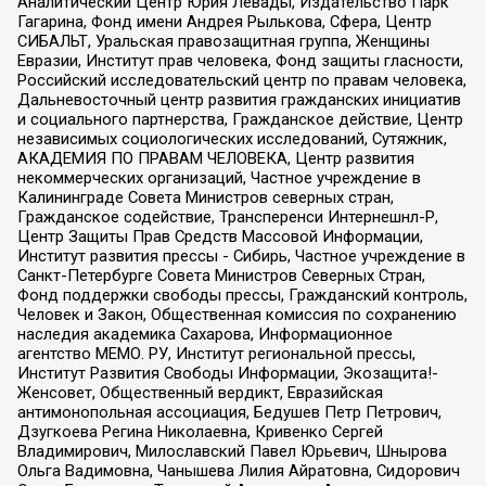
Аналитический Центр Юрия Левады, Издательство Парк
Гагарина, Фонд имени Андрея Рылькова, Сфера, Центр
СИБАЛЬТ, Уральская правозащитная группа, Женщины
Евразии, Институт прав человека, Фонд защиты гласности,
Российский исследовательский центр по правам человека,
Дальневосточный центр развития гражданских инициатив
и социального партнерства, Гражданское действие, Центр
независимых социологических исследований, Сутяжник,
АКАДЕМИЯ ПО ПРАВАМ ЧЕЛОВЕКА, Центр развития
некоммерческих организаций, Частное учреждение в
Калининграде Совета Министров северных стран,
Гражданское содействие, Трансперенси Интернешнл-Р,
Центр Защиты Прав Средств Массовой Информации,
Институт развития прессы - Сибирь, Частное учреждение в
Санкт-Петербурге Совета Министров Северных Стран,
Фонд поддержки свободы прессы, Гражданский контроль,
Человек и Закон, Общественная комиссия по сохранению
наследия академика Сахарова, Информационное
агентство МЕМО. РУ, Институт региональной прессы,
Институт Развития Свободы Информации, Экозащита!-
Женсовет, Общественный вердикт, Евразийская
антимонопольная ассоциация, Бедушев Петр Петрович,
Дзугкоева Регина Николаевна, Кривенко Сергей
Владимирович, Милославский Павел Юрьевич, Шнырова
Ольга Вадимовна, Чанышева Лилия Айратовна, Сидорович