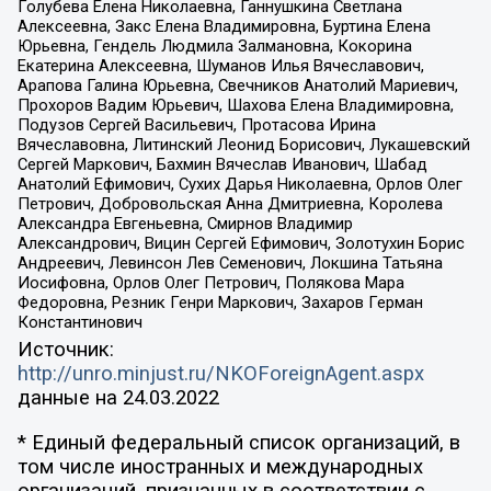
Голубева Елена Николаевна, Ганнушкина Светлана
Алексеевна, Закс Елена Владимировна, Буртина Елена
Юрьевна, Гендель Людмила Залмановна, Кокорина
Екатерина Алексеевна, Шуманов Илья Вячеславович,
Арапова Галина Юрьевна, Свечников Анатолий Мариевич,
Прохоров Вадим Юрьевич, Шахова Елена Владимировна,
Подузов Сергей Васильевич, Протасова Ирина
Вячеславовна, Литинский Леонид Борисович, Лукашевский
Сергей Маркович, Бахмин Вячеслав Иванович, Шабад
Анатолий Ефимович, Сухих Дарья Николаевна, Орлов Олег
Петрович, Добровольская Анна Дмитриевна, Королева
Александра Евгеньевна, Смирнов Владимир
Александрович, Вицин Сергей Ефимович, Золотухин Борис
Андреевич, Левинсон Лев Семенович, Локшина Татьяна
Иосифовна, Орлов Олег Петрович, Полякова Мара
Федоровна, Резник Генри Маркович, Захаров Герман
Константинович
Источник:
http://unro.minjust.ru/NKOForeignAgent.aspx
данные на
24.03.2022
* Единый федеральный список организаций, в
том числе иностранных и международных
организаций, признанных в соответствии с