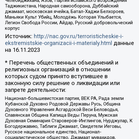
Челебиджихана, Азов, Партия исламского возрождения
Таджикистана, Народная самооборона, Дуббайский
джамаат, московская ячейка, Батал-Хаджи Белхороев,
Маньяки Культ Убийц, Молодёжь Которая Улыбается,
Легион Свобода России, Айдар, Русский добровольческий
корпус
Источник:
http://nac.gov.ru/terroristicheskie-i-
ekstremistskie-organizacii-i-materialy.html
данные
на
16.11.2023
* Перечень общественных объединений и
религиозных организаций в отношении
которых судом принято вступившее в
законную силу решение о ликвидации или
запрете деятельности:
Национал-большевистская партия, ВЕК РА, Рада земли
Кубанской Духовно Родовой Державы Русь, Община
Духовного Управления Асгардской Веси Беловодья,
Славянская Община Капища Веды Перуна, Мужская
Духовная Семинария Староверов-Инглингов, Нурджулар, К
Богодержавию, Таблиги Джамаат, Свидетели Иеговы,
Русское национальное единство, Национал-
социалистическое общество, Джамаат мувахидов,