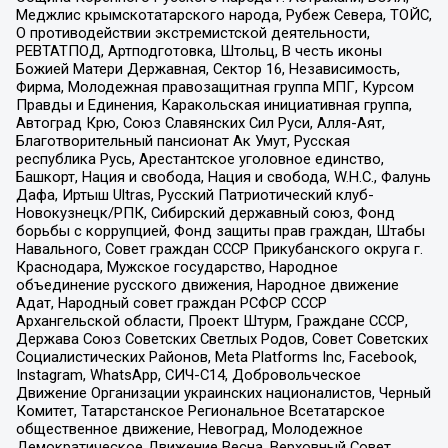
Меджлис крымскотатарского народа, Рубеж Севера, ТОЙС,
О противодействии экстремистской деятельности,
РЕВТАТПОД, Артподготовка, Штольц, В честь иконы
Божией Матери Державная, Сектор 16, Независимость,
Фирма, Молодежная правозащитная группа МПГ, Курсом
Правды и Единения, Каракольская инициативная группа,
Автоград Крю, Союз Славянских Сил Руси, Алля-Аят,
Благотворительный пансионат Ак Умут, Русская
республика Русь, Арестантское уголовное единство,
Башкорт, Нация и свобода, Нация и свобода, W.H.С., Фалунь
Дафа, Иртыш Ultras, Русский Патриотический клуб-
Новокузнецк/РПК, Сибирский державный союз, Фонд
борьбы с коррупцией, Фонд защиты прав граждан, Штабы
Навального, Совет граждан СССР Прикубанского округа г.
Краснодара, Мужское государство, Народное
объединение русского движения, Народное движение
Адат, Народный совет граждан РСФСР СССР
Архангельской области, Проект Штурм, Граждане СССР,
Держава Союз Советских Светлых Родов, Совет Советских
Социалистических Районов, Meta Platforms Inc, Facebook,
Instagram, WhatsApp, СИЧ-С14, Добровольческое
Движение Организации украинских националистов, Черный
Комитет, Татарстанское Региональное Всетатарское
общественное движение, Невоград, Молодежное
Демократическое Движение Весна, Верховный Совет