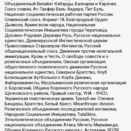
Объединенный Вилайат Кабарды, Балкарии и Карачая,
Союз славян, Ат-Такфир Валь-Хиджра, Пит Буль,
Национал-социалистическая рабочая партия России,
Славянский союз, Формат-18, Благородный Орден
Дьявола, Армия воли народа, Национальная
Социалистическая Инициатива города Череповца,
Духовно-Родовая Держава Русь, Русское национальное
единство, Древнерусской Инглистической церкви
Православных Староверов-Инглингов, Русский
общенациональный союз, Движение против нелегальной
иммиграции, Кровь и Честь, О свободе совести и о
религиозных объединениях, Омская организация
общественного политического движения Русское
национальное единство, Северное Братство, Клуб
Болельщиков Футбольного Клуба Динамо,
Файзрахманисты, Мусульманская религиозная организация
п. Боровский, Община Коренного Русского народа
Щелковского района, Правый сектор, УНА - УНСО,
Украинская повстанческая армия, Тризуб им. Степана
Бандеры, Братство, Белый Крест, Misanthropic division,
Религиозное объединение последователей инглиизма,
Народная Социальная Инициатива, TulaSkins,
Этнополитическое объединение Русские, Русское
национальное объединение Атака, Мечеть Мирмамеда,
Община Коренного Русского народа г. Астрахани, ВОЛЯ,