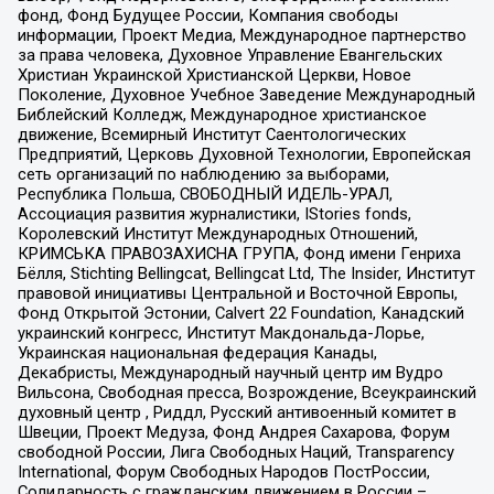
фонд, Фонд Будущее России, Компания свободы
информации, Проект Медиа, Международное партнерство
за права человека, Духовное Управление Евангельских
Христиан Украинской Христианской Церкви, Новое
Поколение, Духовное Учебное Заведение Международный
Библейский Колледж, Международное христианское
движение, Всемирный Институт Саентологических
Предприятий, Церковь Духовной Технологии, Европейская
сеть организаций по наблюдению за выборами,
Республика Польша, СВОБОДНЫЙ ИДЕЛЬ-УРАЛ,
Ассоциация развития журналистики, IStories fonds,
Королевский Институт Международных Отношений,
КРИМСЬКА ПРАВОЗАХИСНА ГРУПА, Фонд имени Генриха
Бёлля, Stichting Bellingcat, Bellingcat Ltd, The Insider, Институт
правовой инициативы Центральной и Восточной Европы,
Фонд Открытой Эстонии, Calvert 22 Foundation, Канадский
украинский конгресс, Институт Макдональда-Лорье,
Украинская национальная федерация Канады,
Декабристы, Международный научный центр им Вудро
Вильсона, Свободная пресса, Возрождение, Всеукраинский
духовный центр , Риддл, Русский антивоенный комитет в
Швеции, Проект Медуза, Фонд Андрея Сахарова, Форум
свободной России, Лига Свободных Наций, Transparеncy
International, Форум Свободных Народов ПостРоссии,
Солидарность с гражданским движением в России –