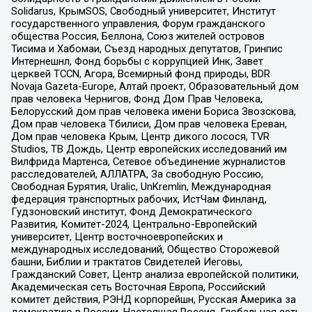
Solidarus, КрымSOS, Свободный университет, Институт
государственного управления, Форум гражданского
общества Россия, Беллона, Союз жителей островов
Тисима и Хабомаи, Съезд народных депутатов, Гринпис
Интернешнл, Фонд борьбы с коррупцией Инк, Завет
церквей TCCN, Агора, Всемирный фонд природы, BDR
Novaja Gazeta-Europe, Алтай проект, Образовательный дом
прав человека Чернигов, Фонд Дом Прав Человека,
Белорусский дом прав человека имени Бориса Звозскова,
Дом прав человека Тбилиси, Дом прав человека Ереван,
Дом прав человека Крым, Центр дикого лосося, TVR
Studios, ТВ Дождь, Центр европейских исследований им
Вилфрида Мартенса, Сетевое объединение журналистов
расследователей, АЛЛАТРА, За свободную Россию,
Свободная Бурятия, Uralic, UnKremlin, Международная
федерация транспортных рабочих, ИстЧам Финланд,
Гудзоновский институт, Фонд Демократического
Развития, Комитет-2024, Центрально-Европейский
университет, Центр восточноевропейских и
международных исследований, Общество Сторожевой
башни, Библии и трактатов Свидетелей Иеговы,
Гражданский Совет, Центр анализа европейской политики,
Академическая сеть Восточная Европа, Российский
комитет действия, РЭНД корпорейшн, Русская Америка за