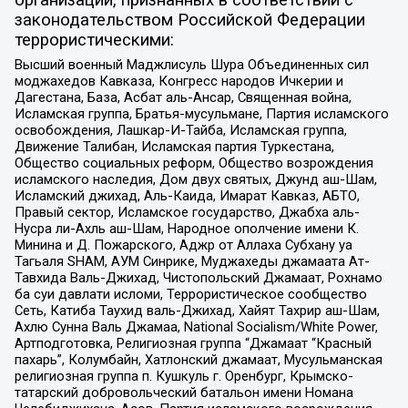
законодательством Российской Федерации
террористическими:
Высший военный Маджлисуль Шура Объединенных сил
моджахедов Кавказа, Конгресс народов Ичкерии и
Дагестана, База, Асбат аль-Ансар, Священная война,
Исламская группа, Братья-мусульмане, Партия исламского
освобождения, Лашкар-И-Тайба, Исламская группа,
Движение Талибан, Исламская партия Туркестана,
Общество социальных реформ, Общество возрождения
исламского наследия, Дом двух святых, Джунд аш-Шам,
Исламский джихад, Аль-Каида, Имарат Кавказ, АБТО,
Правый сектор, Исламское государство, Джабха аль-
Нусра ли-Ахль аш-Шам, Народное ополчение имени К.
Минина и Д. Пожарского, Аджр от Аллаха Субхану уа
Тагьаля SHAM, АУМ Синрике, Муджахеды джамаата Ат-
Тавхида Валь-Джихад, Чистопольский Джамаат, Рохнамо
ба суи давлати исломи, Террористическое сообщество
Сеть, Катиба Таухид валь-Джихад, Хайят Тахрир аш-Шам,
Ахлю Сунна Валь Джамаа, National Socialism/White Power,
Артподготовка, Религиозная группа “Джамаат “Красный
пахарь”, Колумбайн, Хатлонский джамаат, Мусульманская
религиозная группа п. Кушкуль г. Оренбург, Крымско-
татарский добровольческий батальон имени Номана