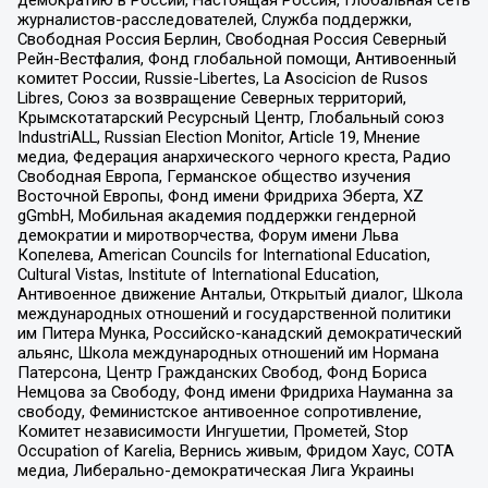
демократию в России, Настоящая Россия, Глобальная сеть
журналистов-расследователей, Служба поддержки,
Свободная Россия Берлин, Свободная Россия Северный
Рейн-Вестфалия, Фонд глобальной помощи, Антивоенный
комитет России, Russie-Libertes, La Asocicion de Rusos
Libres, Союз за возвращение Северных территорий,
Крымскотатарский Ресурсный Центр, Глобальный союз
IndustriALL, Russian Election Monitor, Article 19, Мнение
медиа, Федерация анархического черного креста, Радио
Свободная Европа, Германское общество изучения
Восточной Европы, Фонд имени Фридриха Эберта, XZ
gGmbH, Мобильная академия поддержки гендерной
демократии и миротворчества, Форум имени Льва
Копелева, American Councils for International Education,
Cultural Vistas, Institute of International Education,
Антивоенное движение Антальи, Открытый диалог, Школа
международных отношений и государственной политики
им Питера Мунка, Российско-канадский демократический
альянс, Школа международных отношений им Нормана
Патерсона, Центр Гражданских Свобод, Фонд Бориса
Немцова за Свободу, Фонд имени Фридриха Науманна за
свободу, Феминистское антивоенное сопротивление,
Комитет независимости Ингушетии, Прометей, Stop
Occupation of Karelia, Вернись живым, Фридом Хаус, СОТА
медиа, Либерально-демократическая Лига Украины