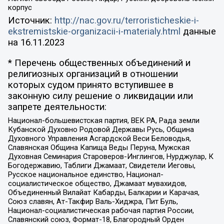
корпус
Источник:
http://nac.gov.ru/terroristicheskie-i-
ekstremistskie-organizacii-i-materialy.html
данные
на
16.11.2023
* Перечень общественных объединений и
религиозных организаций в отношении
которых судом принято вступившее в
законную силу решение о ликвидации или
запрете деятельности:
Национал-большевистская партия, ВЕК РА, Рада земли
Кубанской Духовно Родовой Державы Русь, Община
Духовного Управления Асгардской Веси Беловодья,
Славянская Община Капища Веды Перуна, Мужская
Духовная Семинария Староверов-Инглингов, Нурджулар, К
Богодержавию, Таблиги Джамаат, Свидетели Иеговы,
Русское национальное единство, Национал-
социалистическое общество, Джамаат мувахидов,
Объединенный Вилайат Кабарды, Балкарии и Карачая,
Союз славян, Ат-Такфир Валь-Хиджра, Пит Буль,
Национал-социалистическая рабочая партия России,
Славянский союз, Формат-18, Благородный Орден