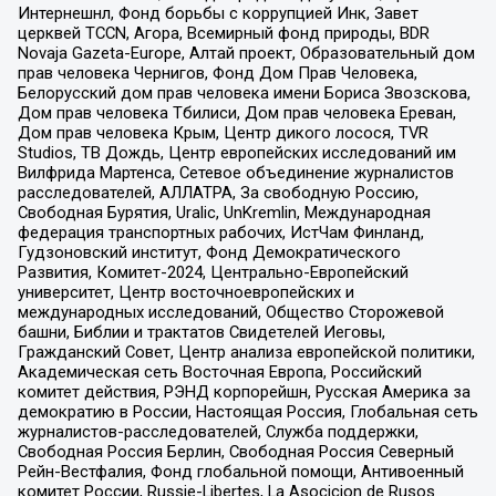
Интернешнл, Фонд борьбы с коррупцией Инк, Завет
церквей TCCN, Агора, Всемирный фонд природы, BDR
Novaja Gazeta-Europe, Алтай проект, Образовательный дом
прав человека Чернигов, Фонд Дом Прав Человека,
Белорусский дом прав человека имени Бориса Звозскова,
Дом прав человека Тбилиси, Дом прав человека Ереван,
Дом прав человека Крым, Центр дикого лосося, TVR
Studios, ТВ Дождь, Центр европейских исследований им
Вилфрида Мартенса, Сетевое объединение журналистов
расследователей, АЛЛАТРА, За свободную Россию,
Свободная Бурятия, Uralic, UnKremlin, Международная
федерация транспортных рабочих, ИстЧам Финланд,
Гудзоновский институт, Фонд Демократического
Развития, Комитет-2024, Центрально-Европейский
университет, Центр восточноевропейских и
международных исследований, Общество Сторожевой
башни, Библии и трактатов Свидетелей Иеговы,
Гражданский Совет, Центр анализа европейской политики,
Академическая сеть Восточная Европа, Российский
комитет действия, РЭНД корпорейшн, Русская Америка за
демократию в России, Настоящая Россия, Глобальная сеть
журналистов-расследователей, Служба поддержки,
Свободная Россия Берлин, Свободная Россия Северный
Рейн-Вестфалия, Фонд глобальной помощи, Антивоенный
комитет России, Russie-Libertes, La Asocicion de Rusos