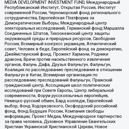
MEDIA DEVELOPMENT INVESTMENT FUND, Международный
Республиканский Институт, Открытая Россия, Институт
современной России, Черноморский фонд регионального
сотрудничества, Европейская Платформа за
Демократические Выборы, Международный центр
электоральных исследований, Германский фонд Маршалла
Соединенных Штатов, Тихоокеанский центр защиты
окружающей среды и природных ресурсов, Свободная
Россия, Всемирный конгресс украинцев, Атлантический
совет, Человек в беде, Европейский фонд за демократию,
Джеймстаунский фонд, Прожект Хармони, Родники
дракона, Врачи против насильственного извлечения
органов, Фалунь Дафа, Друзья Фалуньгун, Фалуньгун,
Коалиция по расследованию преследования в отношении
Фалуньгун в Китае, Всемирная организация по
расследованию преследований Фалуньгун, Пражский
гражданский центр, Ассоциация школ политических
исследований при Совете Европы, Центр либеральной
современности, Форум русскоязычных европейцев,
Немецко-русский обмен, Бард колледж, Европейский
выбор, Фонд Ходорковского, Оксфордский российский
фонд, Фонд Будущее России, Компания свободы
информации, Проект Медиа, Международное партнерство
за права человека, Духовное Управление Евангельских
Христиан Украинской Христианской Церкви, Новое