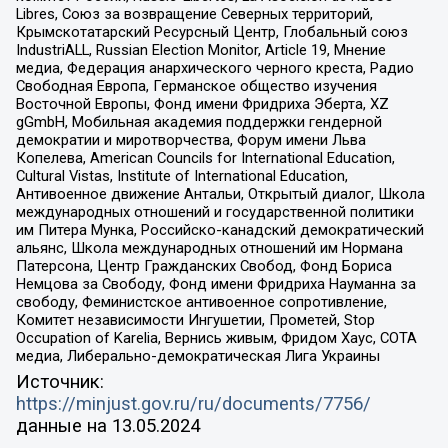
Libres, Союз за возвращение Северных территорий,
Крымскотатарский Ресурсный Центр, Глобальный союз
IndustriALL, Russian Election Monitor, Article 19, Мнение
медиа, Федерация анархического черного креста, Радио
Свободная Европа, Германское общество изучения
Восточной Европы, Фонд имени Фридриха Эберта, XZ
gGmbH, Мобильная академия поддержки гендерной
демократии и миротворчества, Форум имени Льва
Копелева, American Councils for International Education,
Cultural Vistas, Institute of International Education,
Антивоенное движение Антальи, Открытый диалог, Школа
международных отношений и государственной политики
им Питера Мунка, Российско-канадский демократический
альянс, Школа международных отношений им Нормана
Патерсона, Центр Гражданских Свобод, Фонд Бориса
Немцова за Свободу, Фонд имени Фридриха Науманна за
свободу, Феминистское антивоенное сопротивление,
Комитет независимости Ингушетии, Прометей, Stop
Occupation of Karelia, Вернись живым, Фридом Хаус, СОТА
медиа, Либерально-демократическая Лига Украины
Источник:
https://minjust.gov.ru/ru/documents/7756/
данные на
13.05.2024