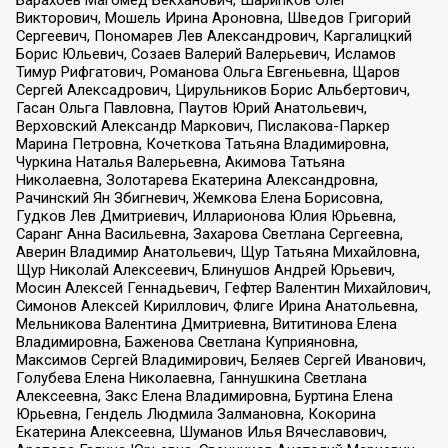
Викторович, Мошель Ирина Ароновна, Шведов Григорий
Сергеевич, Пономарев Лев Александрович, Каргалицкий
Борис Юльевич, Созаев Валерий Валерьевич, Исламов
Тимур Рифгатович, Романова Ольга Евгеньевна, Щаров
Сергей Алексадрович, Цирульников Борис Альбертович,
Гасан Ольга Павловна, Паутов Юрий Анатольевич,
Верховский Александр Маркович, Пислакова-Паркер
Марина Петровна, Кочеткова Татьяна Владимировна,
Чуркина Наталья Валерьевна, Акимова Татьяна
Николаевна, Золотарева Екатерина Александровна,
Рачинский Ян Збигневич, Жемкова Елена Борисовна,
Гудков Лев Дмитриевич, Илларионова Юлия Юрьевна,
Саранг Анна Васильевна, Захарова Светлана Сергеевна,
Аверин Владимир Анатольевич, Щур Татьяна Михайловна,
Щур Николай Алексеевич, Блинушов Андрей Юрьевич,
Мосин Алексей Геннадьевич, Гефтер Валентин Михайлович,
Симонов Алексей Кириллович, Флиге Ирина Анатольевна,
Мельникова Валентина Дмитриевна, Вититинова Елена
Владимировна, Баженова Светлана Куприяновна,
Максимов Сергей Владимирович, Беляев Сергей Иванович,
Голубева Елена Николаевна, Ганнушкина Светлана
Алексеевна, Закс Елена Владимировна, Буртина Елена
Юрьевна, Гендель Людмила Залмановна, Кокорина
Екатерина Алексеевна, Шуманов Илья Вячеславович,