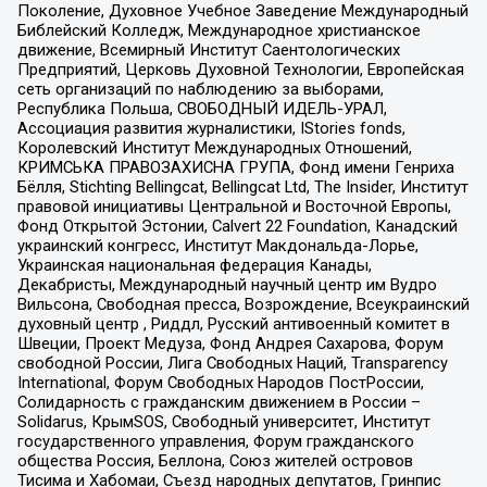
Поколение, Духовное Учебное Заведение Международный
Библейский Колледж, Международное христианское
движение, Всемирный Институт Саентологических
Предприятий, Церковь Духовной Технологии, Европейская
сеть организаций по наблюдению за выборами,
Республика Польша, СВОБОДНЫЙ ИДЕЛЬ-УРАЛ,
Ассоциация развития журналистики, IStories fonds,
Королевский Институт Международных Отношений,
КРИМСЬКА ПРАВОЗАХИСНА ГРУПА, Фонд имени Генриха
Бёлля, Stichting Bellingcat, Bellingcat Ltd, The Insider, Институт
правовой инициативы Центральной и Восточной Европы,
Фонд Открытой Эстонии, Calvert 22 Foundation, Канадский
украинский конгресс, Институт Макдональда-Лорье,
Украинская национальная федерация Канады,
Декабристы, Международный научный центр им Вудро
Вильсона, Свободная пресса, Возрождение, Всеукраинский
духовный центр , Риддл, Русский антивоенный комитет в
Швеции, Проект Медуза, Фонд Андрея Сахарова, Форум
свободной России, Лига Свободных Наций, Transparеncy
International, Форум Свободных Народов ПостРоссии,
Солидарность с гражданским движением в России –
Solidarus, КрымSOS, Свободный университет, Институт
государственного управления, Форум гражданского
общества Россия, Беллона, Союз жителей островов
Тисима и Хабомаи, Съезд народных депутатов, Гринпис