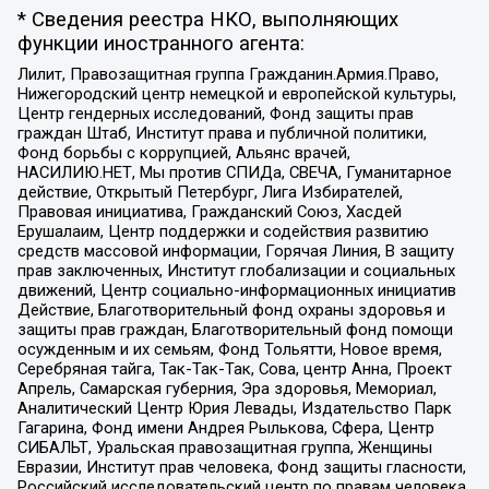
* Сведения реестра НКО, выполняющих
функции иностранного агента:
Лилит, Правозащитная группа Гражданин.Армия.Право,
Нижегородский центр немецкой и европейской культуры,
Центр гендерных исследований, Фонд защиты прав
граждан Штаб, Институт права и публичной политики,
Фонд борьбы с коррупцией, Альянс врачей,
НАСИЛИЮ.НЕТ, Мы против СПИДа, СВЕЧА, Гуманитарное
действие, Открытый Петербург, Лига Избирателей,
Правовая инициатива, Гражданский Союз, Хасдей
Ерушалаим, Центр поддержки и содействия развитию
средств массовой информации, Горячая Линия, В защиту
прав заключенных, Институт глобализации и социальных
движений, Центр социально-информационных инициатив
Действие, Благотворительный фонд охраны здоровья и
защиты прав граждан, Благотворительный фонд помощи
осужденным и их семьям, Фонд Тольятти, Новое время,
Серебряная тайга, Так-Так-Так, Сова, центр Анна, Проект
Апрель, Самарская губерния, Эра здоровья, Мемориал,
Аналитический Центр Юрия Левады, Издательство Парк
Гагарина, Фонд имени Андрея Рылькова, Сфера, Центр
СИБАЛЬТ, Уральская правозащитная группа, Женщины
Евразии, Институт прав человека, Фонд защиты гласности,
Российский исследовательский центр по правам человека,