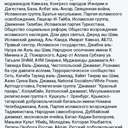
моджахедов Кавказа, Конгресс народов Ичкерии и
Дагестана, База, Асбат аль-Ансар, Священная война,
Исламская группа, Братья-мусульмане, Партия исламского
освобождения, Лашкар-И-Тайба, Исламская группа,
Движение Талибан, Исламская партия Туркестана,
Общество социальных реформ, Общество возрождения
исламского наследия, Дом двух святых, Джунд аш-Шам,
Исламский джихад, Аль-Каида, Имарат Кавказ, АБТО,
Правый сектор, Исламское государство, Джабха аль-
Нусра ли-Ахль аш-Шам, Народное ополчение имени К.
Минина и Д. Пожарского, Аджр от Аллаха Субхану уа
Тагьаля SHAM, АУМ Синрике, Муджахеды джамаата Ат-
Тавхида Валь-Джихад, Чистопольский Джамаат, Рохнамо
ба суи давлати исломи, Террористическое сообщество
Сеть, Катиба Таухид валь-Джихад, Хайят Тахрир аш-Шам,
Ахлю Сунна Валь Джамаа, National Socialism/White Power,
Артподготовка, Религиозная группа “Джамаат “Красный
пахарь”, Колумбайн, Хатлонский джамаат, Мусульманская
религиозная группа п. Кушкуль г. Оренбург, Крымско-
татарский добровольческий батальон имени Номана
Челебиджихана, Азов, Партия исламского возрождения
Таджикистана, Народная самооборона, Дуббайский
джамаат, московская ячейка, Батал-Хаджи Белхороев,
Маньяки Культ Убийц, Молодёжь Которая Улыбается,
Легион Свобода России, Айдар, Русский добровольческий