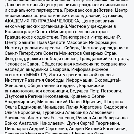
Дальневосточный центр развития гражданских инициатив
и социального партнерства, Гражданское действие, Центр
независимых социологических исследований, Сутяжник,
АКАДЕМИЯ ПО ПРАВАМ ЧЕЛОВЕКА, Центр развития
некоммерческих организаций, Частное учреждение в
Калининграде Совета Министров северных стран,
Гражданское содействие, Трансперенси Интернешнл-Р,
Центр Защиты Прав Средств Массовой Информации,
Институт развития прессы - Сибирь, Частное учреждение в
Санкт-Петербурге Совета Министров Северных Стран,
Фонд поддержки свободы прессы, Гражданский контроль,
Человек и Закон, Общественная комиссия по сохранению
наследия академика Сахарова, Информационное
агентство МЕМО. РУ, Институт региональной прессы,
Институт Развития Свободы Информации, Экозащита!-
Женсовет, Общественный вердикт, Евразийская
антимонопольная ассоциация, Бедушев Петр Петрович,
Дзугкоева Регина Николаевна, Кривенко Сергей
Владимирович, Милославский Павел Юрьевич, Шнырова
Ольга Вадимовна, Чанышева Лилия Айратовна, Сидорович
Ольга Борисовна, Туровский Александр Алексеевич,
Васильева Анастасия Евгеньевна, Ривина Анна Валерьевна,
Бойко Анатолий Николаевич, Дугин Сергей Георгиевич,
Пивоваров Андрей Сергеевич, Аверин Виталий Евгеньевич,
Барахоев Магомед Бекханович, Шарипков Олег