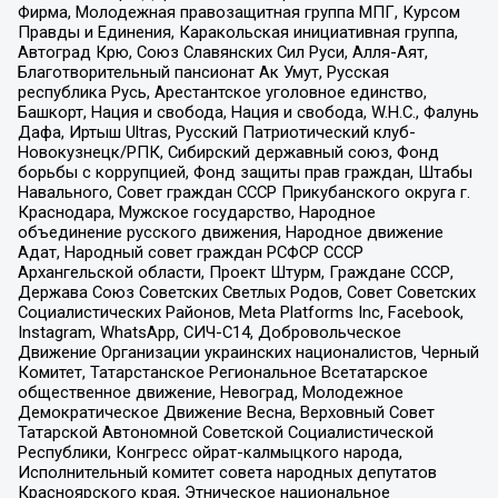
Фирма, Молодежная правозащитная группа МПГ, Курсом
Правды и Единения, Каракольская инициативная группа,
Автоград Крю, Союз Славянских Сил Руси, Алля-Аят,
Благотворительный пансионат Ак Умут, Русская
республика Русь, Арестантское уголовное единство,
Башкорт, Нация и свобода, Нация и свобода, W.H.С., Фалунь
Дафа, Иртыш Ultras, Русский Патриотический клуб-
Новокузнецк/РПК, Сибирский державный союз, Фонд
борьбы с коррупцией, Фонд защиты прав граждан, Штабы
Навального, Совет граждан СССР Прикубанского округа г.
Краснодара, Мужское государство, Народное
объединение русского движения, Народное движение
Адат, Народный совет граждан РСФСР СССР
Архангельской области, Проект Штурм, Граждане СССР,
Держава Союз Советских Светлых Родов, Совет Советских
Социалистических Районов, Meta Platforms Inc, Facebook,
Instagram, WhatsApp, СИЧ-С14, Добровольческое
Движение Организации украинских националистов, Черный
Комитет, Татарстанское Региональное Всетатарское
общественное движение, Невоград, Молодежное
Демократическое Движение Весна, Верховный Совет
Татарской Автономной Советской Социалистической
Республики, Конгресс ойрат-калмыцкого народа,
Исполнительный комитет совета народных депутатов
Красноярского края, Этническое национальное