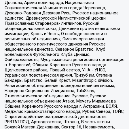
Дьявола, Армия воли народа, Национальная
Социалистическая Инициатива города Череповца,
Духовно-Родовая Держава Русь, Русское национальное
единство, Древнерусской Инглистической церкви
Православных Староверов-Инглингов, Русский
общенациональный союз, Движение против нелегальной
иммиграции, Кровь и Честь, О свободе совести и о
религиозных объединениях, Омская организация
общественного политического движения Русское
национальное единство, Северное Братство, Клуб
Болельщиков Футбольного Клуба Динамо,
Файзрахманисты, Мусульманская религиозная организация
п. Боровский, Община Коренного Русского народа
Щелковского района, Правый сектор, УНА - УНСО,
Украинская повстанческая армия, Тризуб им. Степана
Бандеры, Братство, Белый Крест, Misanthropic division,
Религиозное объединение последователей инглиизма,
Народная Социальная Инициатива, TulaSkins,
Этнополитическое объединение Русские, Русское
национальное объединение Атака, Мечеть Мирмамеда,
Община Коренного Русского народа г. Астрахани, ВОЛЯ,
Меджлис крымскотатарского народа, Рубеж Севера, ТОЙС,
О противодействии экстремистской деятельности,
РЕВТАТПОД, Артподготовка, Штольц, В честь иконы
Божией Матери Державная, Сектор 16, Независимость,