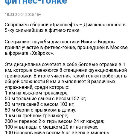
фитнес-гонке
10:23
29.04.2026 16+
Спортсмен сборной «Транснефть – Диаскан» вошел в
5-ку сильнейших в фитнес-гонке
‍️Специалист службы диагностики Никита Бодров
принял участие в фитнес-гонке, прошедшей в Москве
в формате «Хайрокс».
️Эта дисциплина сочетает в себе беговые отрезки в 1
км, которые сменяются 8 станциями функциональной
тренировки. В итоге участник такой гонки пробегает в
общей сложности 8 км и выполняет 8 различных
упражнений, среди которых:
1 км на лыжном тренажере;
50 м толкание саней с весом 152 кг;
50 м тяга саней с весом 103 кг;
80 м берпи с прыжком в длину;
1 км на гребном тренажере;
200 м перенос 2-х гирь весом 24 кг каждая;
100 м выпады с мешком 20 кг на плечах;
100 бросков мяча весом 6 кг вверх в мишень.