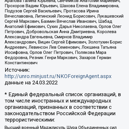
Арапова Галина Юрьевна, Свечников Анатолий Мариевич,
Прохоров Вадим Юрьевич, Шахова Елена Владимировна,
Подузов Сергей Васильевич, Протасова Ирина
Вячеславовна, Литинский Леонид Борисович, Лукашевский
Сергей Маркович, Бахмин Вячеслав Иванович, Шабад
Анатолий Ефимович, Сухих Дарья Николаевна, Орлов Олег
Петрович, Добровольская Анна Дмитриевна, Королева
Александра Евгеньевна, Смирнов Владимир
Александрович, Вицин Сергей Ефимович, Золотухин Борис
Андреевич, Левинсон Лев Семенович, Локшина Татьяна
Иосифовна, Орлов Олег Петрович, Полякова Мара
Федоровна, Резник Генри Маркович, Захаров Герман
Константинович
Источник:
http://unro.minjust.ru/NKOForeignAgent.aspx
данные на
24.03.2022
* Единый федеральный список организаций, в
том числе иностранных и международных
организаций, признанных в соответствии с
законодательством Российской Федерации
террористическими:
Высший военный Маджлисуль Шура Объединенных сил