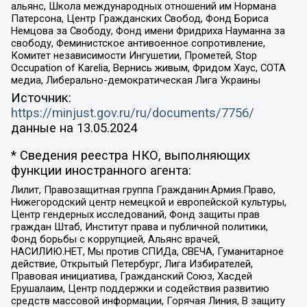
альянс, Школа международных отношений им Нормана
Патерсона, Центр Гражданских Свобод, Фонд Бориса
Немцова за Свободу, Фонд имени Фридриха Науманна за
свободу, Феминистское антивоенное сопротивление,
Комитет независимости Ингушетии, Прометей, Stop
Occupation of Karelia, Вернись живым, Фридом Хаус, СОТА
медиа, Либерально-демократическая Лига Украины
Источник:
https://minjust.gov.ru/ru/documents/7756/
данные на
13.05.2024
* Сведения реестра НКО, выполняющих
функции иностранного агента:
Лилит, Правозащитная группа Гражданин.Армия.Право,
Нижегородский центр немецкой и европейской культуры,
Центр гендерных исследований, Фонд защиты прав
граждан Штаб, Институт права и публичной политики,
Фонд борьбы с коррупцией, Альянс врачей,
НАСИЛИЮ.НЕТ, Мы против СПИДа, СВЕЧА, Гуманитарное
действие, Открытый Петербург, Лига Избирателей,
Правовая инициатива, Гражданский Союз, Хасдей
Ерушалаим, Центр поддержки и содействия развитию
средств массовой информации, Горячая Линия, В защиту