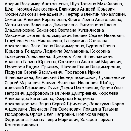
Аверин Владимир Анатольевич, Щур Татьяна Михайловна,
Щур Николай Алексеевич, Блинушов Андрей Юрьевич,
Мосин Алексей Геннадьевич, Гефтер Валентин Михайлович,
Симонов Алексей Кириллович, Флиге Ирина Анатольевна,
Мельникова Валентина Дмитриевна, Вититинова Елена
Владимировна, Баженова Светлана Куприяновна,
Максимов Сергей Владимирович, Беляев Сергей Иванович,
Голубева Елена Николаевна, Ганнушкина Светлана
Алексеевна, Закс Елена Владимировна, Буртина Елена
Юрьевна, Гендель Людмила Залмановна, Кокорина
Екатерина Алексеевна, Шуманов Илья Вячеславович,
Арапова Галина Юрьевна, Свечников Анатолий Мариевич,
Прохоров Вадим Юрьевич, Шахова Елена Владимировна,
Подузов Сергей Васильевич, Протасова Ирина
Вячеславовна, Литинский Леонид Борисович, Лукашевский
Сергей Маркович, Бахмин Вячеслав Иванович, Шабад
Анатолий Ефимович, Сухих Дарья Николаевна, Орлов Олег
Петрович, Добровольская Анна Дмитриевна, Королева
Александра Евгеньевна, Смирнов Владимир
Александрович, Вицин Сергей Ефимович, Золотухин Борис
Андреевич, Левинсон Лев Семенович, Локшина Татьяна
Иосифовна, Орлов Олег Петрович, Полякова Мара
Федоровна, Резник Генри Маркович, Захаров Герман
Константинович