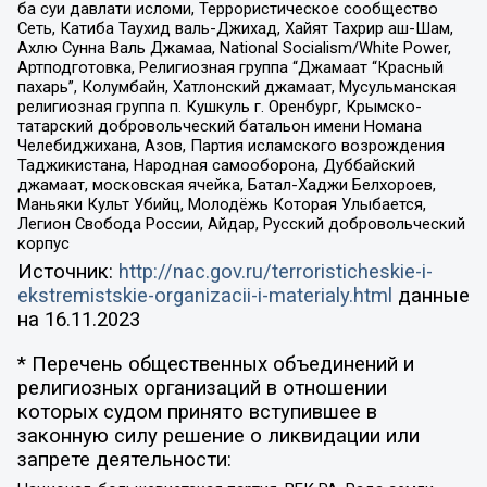
ба суи давлати исломи, Террористическое сообщество
Сеть, Катиба Таухид валь-Джихад, Хайят Тахрир аш-Шам,
Ахлю Сунна Валь Джамаа, National Socialism/White Power,
Артподготовка, Религиозная группа “Джамаат “Красный
пахарь”, Колумбайн, Хатлонский джамаат, Мусульманская
религиозная группа п. Кушкуль г. Оренбург, Крымско-
татарский добровольческий батальон имени Номана
Челебиджихана, Азов, Партия исламского возрождения
Таджикистана, Народная самооборона, Дуббайский
джамаат, московская ячейка, Батал-Хаджи Белхороев,
Маньяки Культ Убийц, Молодёжь Которая Улыбается,
Легион Свобода России, Айдар, Русский добровольческий
корпус
Источник:
http://nac.gov.ru/terroristicheskie-i-
ekstremistskie-organizacii-i-materialy.html
данные
на
16.11.2023
* Перечень общественных объединений и
религиозных организаций в отношении
которых судом принято вступившее в
законную силу решение о ликвидации или
запрете деятельности: