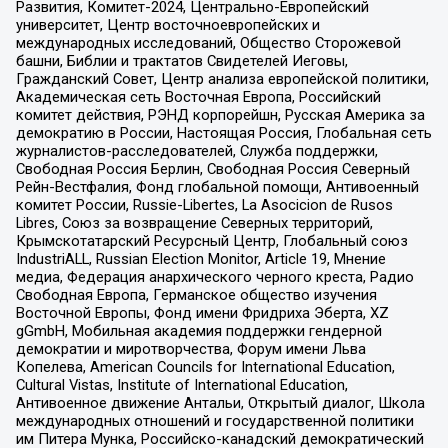
Развития, Комитет-2024, Центрально-Европейский
университет, Центр восточноевропейских и
международных исследований, Общество Сторожевой
башни, Библии и трактатов Свидетелей Иеговы,
Гражданский Совет, Центр анализа европейской политики,
Академическая сеть Восточная Европа, Российский
комитет действия, РЭНД корпорейшн, Русская Америка за
демократию в России, Настоящая Россия, Глобальная сеть
журналистов-расследователей, Служба поддержки,
Свободная Россия Берлин, Свободная Россия Северный
Рейн-Вестфалия, Фонд глобальной помощи, Антивоенный
комитет России, Russie-Libertes, La Asocicion de Rusos
Libres, Союз за возвращение Северных территорий,
Крымскотатарский Ресурсный Центр, Глобальный союз
IndustriALL, Russian Election Monitor, Article 19, Мнение
медиа, Федерация анархического черного креста, Радио
Свободная Европа, Германское общество изучения
Восточной Европы, Фонд имени Фридриха Эберта, XZ
gGmbH, Мобильная академия поддержки гендерной
демократии и миротворчества, Форум имени Льва
Копелева, American Councils for International Education,
Cultural Vistas, Institute of International Education,
Антивоенное движение Антальи, Открытый диалог, Школа
международных отношений и государственной политики
им Питера Мунка, Российско-канадский демократический