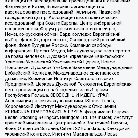
Коалиция по расследованию преследования в отношении
Фалуньгун в Китае, Всемирная организация по
расследованию преследований Фалуньгун, Пражский
гражданский центр, Ассоциация школ политических
исследований при Совете Европы, Центр либеральной
современности, Форум русскоязычных европейцев,
Немецко-русский обмен, Бард колледж, Европейский
выбор, Фонд Ходорковского, Оксфордский российский
фонд, Фонд Будущее России, Компания свободы
информации, Проект Медиа, Международное партнерство
за права человека, Духовное Управление Евангельских
Христиан Украинской Христианской Церкви, Новое
Поколение, Духовное Учебное Заведение Международный
Библейский Колледж, Международное христианское
движение, Всемирный Институт Саентологических
Предприятий, Церковь Духовной Технологии, Европейская
сеть организаций по наблюдению за выборами,
Республика Польша, СВОБОДНЫЙ ИДЕЛЬ-УРАЛ,
Ассоциация развития журналистики, IStories fonds,
Королевский Институт Международных Отношений,
КРИМСЬКА ПРАВОЗАХИСНА ГРУПА, Фонд имени Генриха
Бёлля, Stichting Bellingcat, Bellingcat Ltd, The Insider, Институт
правовой инициативы Центральной и Восточной Европы,
Фонд Открытой Эстонии, Calvert 22 Foundation, Канадский
украинский конгресс, Институт Макдональда-Лорье,