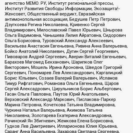
агентство МЕМО. РУ, Институт региональной прессы,
Институт Развития Свободы Информации, Экозащита!-
Женсовет, Общественный вердикт, Евразийская
антимонопольная ассоциация, Бедушев Петр Петрович,
Дзугкоева Регина Николаевна, Кривенко Сергей
Владимирович, Милославский Павел Юрьевич, Шнырова
Ольга Вадимовна, Чанышева Лилия Айратовна, Сидорович
Ольга Борисовна, Туровский Александр Алексеевич,
Васильева Анастасия Евгеньевна, Ривина Анна Валерьевна,
Бойко Анатолий Николаевич, Дугин Сергей Георгиевич,
Пивоваров Андрей Сергеевич, Аверин Виталий Евгеньевич,
Барахоев Магомед Бекханович, Шарипков Олег
Викторович, Мошель Ирина Ароновна, Шведов Григорий
Сергеевич, Пономарев Лев Александрович, Каргалицкий
Борис Юльевич, Созаев Валерий Валерьевич, Исламов
Тимур Рифгатович, Романова Ольга Евгеньевна, Щаров
Сергей Алексадрович, Цирульников Борис Альбертович,
Гасан Ольга Павловна, Паутов Юрий Анатольевич,
Верховский Александр Маркович, Пислакова-Паркер
Марина Петровна, Кочеткова Татьяна Владимировна,
Чуркина Наталья Валерьевна, Акимова Татьяна
Николаевна, Золотарева Екатерина Александровна,
Рачинский Ян Збигневич, Жемкова Елена Борисовна,
Гудков Лев Дмитриевич, Илларионова Юлия Юрьевна,
Саранг Анна Васильевна, Захарова Светлана Сергеевна,