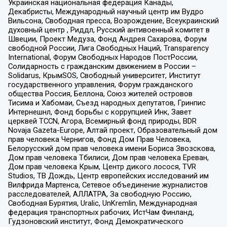
Украинская национальная федерация Канады,
Декабристы, Международный научный центр им Вудро
Вильсона, Свободная пресса, Возрождение, Всеукраинский
духовный центр , Риддл, Русский антивоенный комитет в
Швеции, Проект Медуза, Фонд Андрея Сахарова, Форум
свободной России, Лига Свободных Наций, Transparеncy
International, Форум Свободных Народов ПостРоссии,
Солидарность с гражданским движением в России –
Solidarus, КрымSOS, Свободный университет, Институт
государственного управления, Форум гражданского
общества Россия, Беллона, Союз жителей островов
Тисима и Хабомаи, Съезд народных депутатов, Гринпис
Интернешнл, Фонд борьбы с коррупцией Инк, Завет
церквей TCCN, Агора, Всемирный фонд природы, BDR
Novaja Gazeta-Europe, Алтай проект, Образовательный дом
прав человека Чернигов, Фонд Дом Прав Человека,
Белорусский дом прав человека имени Бориса Звозскова,
Дом прав человека Тбилиси, Дом прав человека Ереван,
Дом прав человека Крым, Центр дикого лосося, TVR
Studios, ТВ Дождь, Центр европейских исследований им
Вилфрида Мартенса, Сетевое объединение журналистов
расследователей, АЛЛАТРА, За свободную Россию,
Свободная Бурятия, Uralic, UnKremlin, Международная
федерация транспортных рабочих, ИстЧам Финланд,
Гудзоновский институт, Фонд Демократического