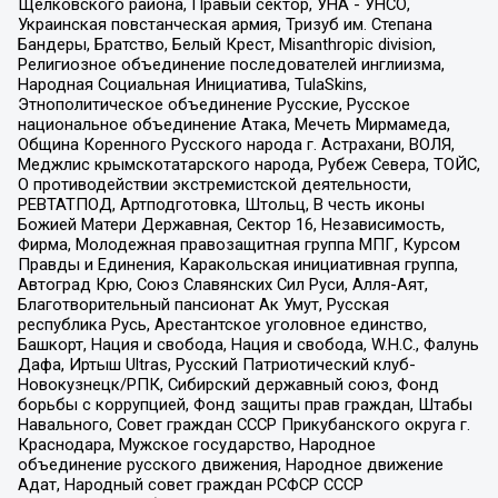
Щелковского района, Правый сектор, УНА - УНСО,
Украинская повстанческая армия, Тризуб им. Степана
Бандеры, Братство, Белый Крест, Misanthropic division,
Религиозное объединение последователей инглиизма,
Народная Социальная Инициатива, TulaSkins,
Этнополитическое объединение Русские, Русское
национальное объединение Атака, Мечеть Мирмамеда,
Община Коренного Русского народа г. Астрахани, ВОЛЯ,
Меджлис крымскотатарского народа, Рубеж Севера, ТОЙС,
О противодействии экстремистской деятельности,
РЕВТАТПОД, Артподготовка, Штольц, В честь иконы
Божией Матери Державная, Сектор 16, Независимость,
Фирма, Молодежная правозащитная группа МПГ, Курсом
Правды и Единения, Каракольская инициативная группа,
Автоград Крю, Союз Славянских Сил Руси, Алля-Аят,
Благотворительный пансионат Ак Умут, Русская
республика Русь, Арестантское уголовное единство,
Башкорт, Нация и свобода, Нация и свобода, W.H.С., Фалунь
Дафа, Иртыш Ultras, Русский Патриотический клуб-
Новокузнецк/РПК, Сибирский державный союз, Фонд
борьбы с коррупцией, Фонд защиты прав граждан, Штабы
Навального, Совет граждан СССР Прикубанского округа г.
Краснодара, Мужское государство, Народное
объединение русского движения, Народное движение
Адат, Народный совет граждан РСФСР СССР