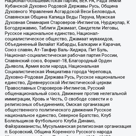
Национал-большевистская партия, ВЕК РА, Рада земли
Кубанской Духовно Родовой Державы Русь, Община
Духовного Управления Асгардской Веси Беловодья,
Славянская Община Капища Веды Перуна, Мужская
Духовная Семинария Староверов-Инглингов, Нурджулар, К
Богодержавию, Таблиги Джамаат, Свидетели Иеговы,
Русское национальное единство, Национал-
социалистическое общество, Джамаат мувахидов,
Объединенный Вилайат Кабарды, Балкарии и Карачая,
Союз славян, Ат-Такфир Валь-Хиджра, Пит Буль,
Национал-социалистическая рабочая партия России,
Славянский союз, Формат-18, Благородный Орден
Дьявола, Армия воли народа, Национальная
Социалистическая Инициатива города Череповца,
Духовно-Родовая Держава Русь, Русское национальное
единство, Древнерусской Инглистической церкви
Православных Староверов-Инглингов, Русский
общенациональный союз, Движение против нелегальной
иммиграции, Кровь и Честь, О свободе совести и о
религиозных объединениях, Омская организация
общественного политического движения Русское
национальное единство, Северное Братство, Клуб
Болельщиков Футбольного Клуба Динамо,
Файзрахманисты, Мусульманская религиозная организация
п. Боровский, Община Коренного Русского народа