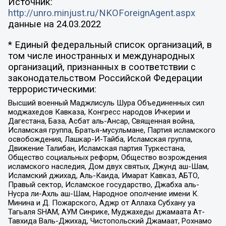
Источник:
http://unro.minjust.ru/NKOForeignAgent.aspx
данные на
24.03.2022
* Единый федеральный список организаций, в
том числе иностранных и международных
организаций, признанных в соответствии с
законодательством Российской Федерации
террористическими:
Высший военный Маджлисуль Шура Объединенных сил
моджахедов Кавказа, Конгресс народов Ичкерии и
Дагестана, База, Асбат аль-Ансар, Священная война,
Исламская группа, Братья-мусульмане, Партия исламского
освобождения, Лашкар-И-Тайба, Исламская группа,
Движение Талибан, Исламская партия Туркестана,
Общество социальных реформ, Общество возрождения
исламского наследия, Дом двух святых, Джунд аш-Шам,
Исламский джихад, Аль-Каида, Имарат Кавказ, АБТО,
Правый сектор, Исламское государство, Джабха аль-
Нусра ли-Ахль аш-Шам, Народное ополчение имени К.
Минина и Д. Пожарского, Аджр от Аллаха Субхану уа
Тагьаля SHAM, АУМ Синрике, Муджахеды джамаата Ат-
Тавхида Валь-Джихад, Чистопольский Джамаат, Рохнамо