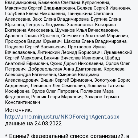
Владимировна, Баженова Светлана Куприяновна,
Максимов Сергей Владимирович, Беляев Сергей Иванович,
Голубева Елена Николаевна, Ганнушкина Светлана
Алексеевна, Закс Елена Владимировна, Буртина Елена
Юрьевна, Гендель Людмила Залмановна, Кокорина
Екатерина Алексеевна, Шуманов Илья Вячеславович,
Арапова Галина Юрьевна, Свечников Анатолий Мариевич,
Прохоров Вадим Юрьевич, Шахова Елена Владимировна,
Подузов Сергей Васильевич, Протасова Ирина
Вячеславовна, Литинский Леонид Борисович, Лукашевский
Сергей Маркович, Бахмин Вячеслав Иванович, Шабад
Анатолий Ефимович, Сухих Дарья Николаевна, Орлов Олег
Петрович, Добровольская Анна Дмитриевна, Королева
Александра Евгеньевна, Смирнов Владимир
Александрович, Вицин Сергей Ефимович, Золотухин Борис
Андреевич, Левинсон Лев Семенович, Локшина Татьяна
Иосифовна, Орлов Олег Петрович, Полякова Мара
Федоровна, Резник Генри Маркович, Захаров Герман
Константинович
Источник:
http://unro.minjust.ru/NKOForeignAgent.aspx
данные на
24.03.2022
* Единый федеральный список организаций, в