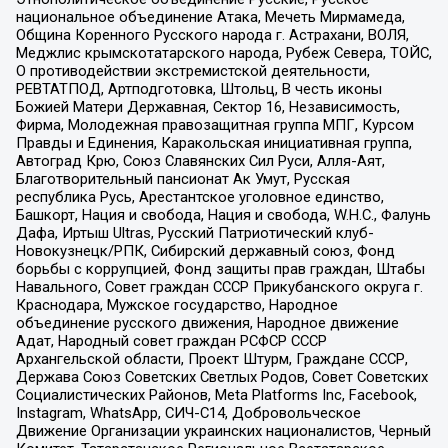
национальное объединение Атака, Мечеть Мирмамеда,
Община Коренного Русского народа г. Астрахани, ВОЛЯ,
Меджлис крымскотатарского народа, Рубеж Севера, ТОЙС,
О противодействии экстремистской деятельности,
РЕВТАТПОД, Артподготовка, Штольц, В честь иконы
Божией Матери Державная, Сектор 16, Независимость,
Фирма, Молодежная правозащитная группа МПГ, Курсом
Правды и Единения, Каракольская инициативная группа,
Автоград Крю, Союз Славянских Сил Руси, Алля-Аят,
Благотворительный пансионат Ак Умут, Русская
республика Русь, Арестантское уголовное единство,
Башкорт, Нация и свобода, Нация и свобода, W.H.С., Фалунь
Дафа, Иртыш Ultras, Русский Патриотический клуб-
Новокузнецк/РПК, Сибирский державный союз, Фонд
борьбы с коррупцией, Фонд защиты прав граждан, Штабы
Навального, Совет граждан СССР Прикубанского округа г.
Краснодара, Мужское государство, Народное
объединение русского движения, Народное движение
Адат, Народный совет граждан РСФСР СССР
Архангельской области, Проект Штурм, Граждане СССР,
Держава Союз Советских Светлых Родов, Совет Советских
Социалистических Районов, Meta Platforms Inc, Facebook,
Instagram, WhatsApp, СИЧ-С14, Добровольческое
Движение Организации украинских националистов, Черный