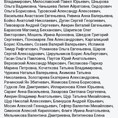
Владимирович, Милославский Павел Юрьевич, Шнырова
Ольга Вадимовна, Чанышева Лилия Айратовна, Сидорович
Ольга Борисовна, Туровский Александр Алексеевич,
Васильева Анастасия Евгеньевна, Ривина Анна Валерьевна,
Бойко Анатолий Николаевич, Дугин Сергей Георгиевич,
Пивоваров Андрей Сергеевич, Аверин Виталий Евгеньевич,
Барахоев Магомед Бекханович, Шарипков Олег
Викторович, Мошель Ирина Ароновна, Шведов Григорий
Сергеевич, Пономарев Лев Александрович, Каргалицкий
Борис Юльевич, Созаев Валерий Валерьевич, Исламов
Тимур Рифгатович, Романова Ольга Евгеньевна, Щаров
Сергей Алексадрович, Цирульников Борис Альбертович,
Гасан Ольга Павловна, Паутов Юрий Анатольевич,
Верховский Александр Маркович, Пислакова-Паркер
Марина Петровна, Кочеткова Татьяна Владимировна,
Чуркина Наталья Валерьевна, Акимова Татьяна
Николаевна, Золотарева Екатерина Александровна,
Рачинский Ян Збигневич, Жемкова Елена Борисовна,
Гудков Лев Дмитриевич, Илларионова Юлия Юрьевна,
Саранг Анна Васильевна, Захарова Светлана Сергеевна,
Аверин Владимир Анатольевич, Щур Татьяна Михайловна,
Щур Николай Алексеевич, Блинушов Андрей Юрьевич,
Мосин Алексей Геннадьевич, Гефтер Валентин Михайлович,
Симонов Алексей Кириллович, Флиге Ирина Анатольевна,
Мельникова Валентина Дмитриевна, Вититинова Елена