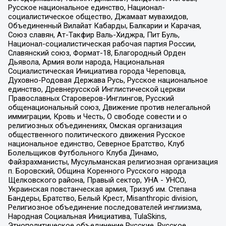
Русское национальное единство, Национал-
социалистическое общество, Джамаат мувахидов,
Объединенный Вилайат Кабарды, Балкарии и Карачая,
Союз славян, Ат-Такфир Валь-Хиджра, Пит Буль,
Национал-социалистическая рабочая партия России,
Славянский союз, Формат-18, Благородный Орден
Дьявола, Армия воли народа, Национальная
Социалистическая Инициатива города Череповца,
Духовно-Родовая Держава Русь, Русское национальное
единство, Древнерусской Инглистической церкви
Православных Староверов-Инглингов, Русский
общенациональный союз, Движение против нелегальной
иммиграции, Кровь и Честь, О свободе совести и о
религиозных объединениях, Омская организация
общественного политического движения Русское
национальное единство, Северное Братство, Клуб
Болельщиков Футбольного Клуба Динамо,
Файзрахманисты, Мусульманская религиозная организация
п. Боровский, Община Коренного Русского народа
Щелковского района, Правый сектор, УНА - УНСО,
Украинская повстанческая армия, Тризуб им. Степана
Бандеры, Братство, Белый Крест, Misanthropic division,
Религиозное объединение последователей инглиизма,
Народная Социальная Инициатива, TulaSkins,
Этнополитическое объединение Русские, Русское