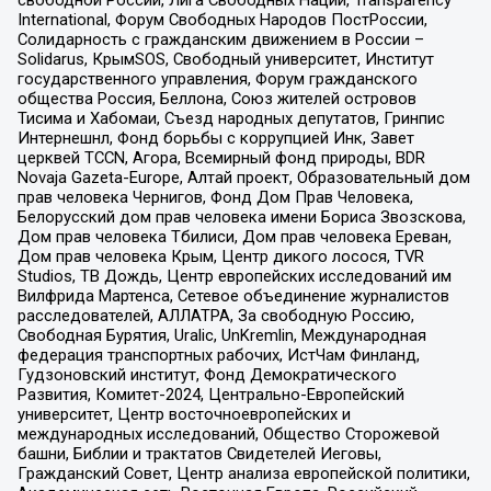
свободной России, Лига Свободных Наций, Transparеncy
International, Форум Свободных Народов ПостРоссии,
Солидарность с гражданским движением в России –
Solidarus, КрымSOS, Свободный университет, Институт
государственного управления, Форум гражданского
общества Россия, Беллона, Союз жителей островов
Тисима и Хабомаи, Съезд народных депутатов, Гринпис
Интернешнл, Фонд борьбы с коррупцией Инк, Завет
церквей TCCN, Агора, Всемирный фонд природы, BDR
Novaja Gazeta-Europe, Алтай проект, Образовательный дом
прав человека Чернигов, Фонд Дом Прав Человека,
Белорусский дом прав человека имени Бориса Звозскова,
Дом прав человека Тбилиси, Дом прав человека Ереван,
Дом прав человека Крым, Центр дикого лосося, TVR
Studios, ТВ Дождь, Центр европейских исследований им
Вилфрида Мартенса, Сетевое объединение журналистов
расследователей, АЛЛАТРА, За свободную Россию,
Свободная Бурятия, Uralic, UnKremlin, Международная
федерация транспортных рабочих, ИстЧам Финланд,
Гудзоновский институт, Фонд Демократического
Развития, Комитет-2024, Центрально-Европейский
университет, Центр восточноевропейских и
международных исследований, Общество Сторожевой
башни, Библии и трактатов Свидетелей Иеговы,
Гражданский Совет, Центр анализа европейской политики,