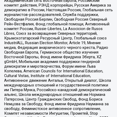
Академическая сеть Восточная Европа, Российский
комитет действия, РЭНД корпорейшн, Русская Америка за
демократию в России, Настоящая Россия, Глобальная сеть
журналистов-расследователей, Служба поддержки,
Свободная Россия Берлин, Свободная Россия Северный
Рейн-Вестфалия, Фонд глобальной помощи, Антивоенный
комитет России, Russie-Libertes, La Asocicion de Rusos
Libres, Союз за возвращение Северных территорий,
Крымскотатарский Ресурсный Центр, Глобальный союз
IndustriALL, Russian Election Monitor, Article 19, Мнение
медиа, Федерация анархического черного креста, Радио
Свободная Европа, Германское общество изучения
Восточной Европы, Фонд имени Фридриха Эберта, XZ
gGmbH, Мобильная академия поддержки гендерной
демократии и миротворчества, Форум имени Льва
Копелева, American Councils for International Education,
Cultural Vistas, Institute of International Education,
Антивоенное движение Антальи, Открытый диалог, Школа
международных отношений и государственной политики
им Питера Мунка, Российско-канадский демократический
альянс, Школа международных отношений им Нормана
Патерсона, Центр Гражданских Свобод, Фонд Бориса
Немцова за Свободу, Фонд имени Фридриха Науманна за
свободу, Феминистское антивоенное сопротивление,
Комитет независимости Ингушетии, Прометей, Stop