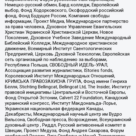
Немецко-русский обмен, Бард колледж, Европейский
выбор, Фонд Ходорковского, Оксфордский российский
фонд, Фонд Будущее России, Компания свободы
информации, Проект Медиа, Международное партнерство
за права человека, Духовное Управление Евангельских
Христиан Украинской Христианской Церкви, Новое
Поколение, Духовное Учебное Заведение Международный
Библейский Колледж, Международное христианское
движение, Всемирный Институт Саентологических
Предприятий, Церковь Духовной Технологии, Европейская
сеть организаций по наблюдению за выборами,
Республика Польша, СВОБОДНЫЙ ИДЕЛЬ-УРАЛ,
Ассоциация развития журналистики, IStories fonds,
Королевский Институт Международных Отношений,
КРИМСЬКА ПРАВОЗАХИСНА ГРУПА, Фонд имени Генриха
Бёлля, Stichting Bellingcat, Bellingcat Ltd, The Insider, Институт
правовой инициативы Центральной и Восточной Европы,
Фонд Открытой Эстонии, Calvert 22 Foundation, Канадский
украинский конгресс, Институт Макдональда-Лорье,
Украинская национальная федерация Канады,
Декабристы, Международный научный центр им Вудро
Вильсона, Свободная пресса, Возрождение, Всеукраинский
духовный центр , Риддл, Русский антивоенный комитет в
Швеции, Проект Медуза, Фонд Андрея Сахарова, Форум