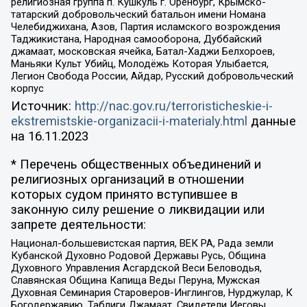
религиозная группа п. Кушкуль г. Оренбург, Крымско-
татарский добровольческий батальон имени Номана
Челебиджихана, Азов, Партия исламского возрождения
Таджикистана, Народная самооборона, Дуббайский
джамаат, московская ячейка, Батал-Хаджи Белхороев,
Маньяки Культ Убийц, Молодёжь Которая Улыбается,
Легион Свобода России, Айдар, Русский добровольческий
корпус
Источник:
http://nac.gov.ru/terroristicheskie-i-
ekstremistskie-organizacii-i-materialy.html
данные
на
16.11.2023
* Перечень общественных объединений и
религиозных организаций в отношении
которых судом принято вступившее в
законную силу решение о ликвидации или
запрете деятельности:
Национал-большевистская партия, ВЕК РА, Рада земли
Кубанской Духовно Родовой Державы Русь, Община
Духовного Управления Асгардской Веси Беловодья,
Славянская Община Капища Веды Перуна, Мужская
Духовная Семинария Староверов-Инглингов, Нурджулар, К
Богодержавию, Таблиги Джамаат, Свидетели Иеговы,