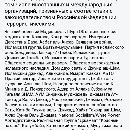
том числе иностранных и международных
организаций, признанных в соответствии с
законодательством Российской Федерации
террористическими:
Высший военный Маджлисуль Шура Объединенных сил
моджахедов Кавказа, Конгресс народов Ичкерии и
Дагестана, База, Асбат аль-Ансар, Священная война,
Исламская группа, Братья-мусульмане, Партия исламского
освобождения, Лашкар-И-Тайба, Исламская группа,
Движение Талибан, Исламская партия Туркестана,
Общество социальных реформ, Общество возрождения
исламского наследия, Дом двух святых, Джунд аш-Шам,
Исламский джихад, Аль-Каида, Имарат Кавказ, АБТО,
Правый сектор, Исламское государство, Джабха аль-
Нусра ли-Ахль аш-Шам, Народное ополчение имени К.
Минина и Д. Пожарского, Аджр от Аллаха Субхану уа
Тагьаля SHAM, АУМ Синрике, Муджахеды джамаата Ат-
Тавхида Валь-Джихад, Чистопольский Джамаат, Рохнамо
ба суи давлати исломи, Террористическое сообщество
Сеть, Катиба Таухид валь-Джихад, Хайят Тахрир аш-Шам,
Ахлю Сунна Валь Джамаа, National Socialism/White Power,
Артподготовка, Религиозная группа “Джамаат “Красный
пахарь”, Колумбайн, Хатлонский джамаат, Мусульманская