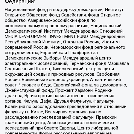
Федерации:
Национальный фонд в поддержку демократии, Институт
Открытое Общество Фонд Содействия, Фонд Открытое
общество, Американо-российский фонд по
экономическому и правовому развитию, Национальный
Демократический Институт Международных Отношений,
MEDIA DEVELOPMENT INVESTMENT FUND, Международный
Республиканский Институт, Открытая Россия, Институт
современной России, Черноморский фонд регионального
сотрудничества, Европейская Платформа за
Демократические Выборы, Международный центр
электоральных исследований, Германский фонд Маршалла
Соединенных Штатов, Тихоокеанский центр защиты
окружающей среды и природных ресурсов, Свободная
Россия, Всемирный конгресс украинцев, Атлантический
совет, Человек в беде, Европейский фонд за демократию,
Джеймстаунский фонд, Прожект Хармони, Родники
дракона, Врачи против насильственного извлечения
органов, Фалунь Дафа, Друзья Фалуньгун, Фалуньгун,
Коалиция по расследованию преследования в отношении
Фалуньгун в Китае, Всемирная организация по
расследованию преследований Фалуньгун, Пражский
гражданский центр, Ассоциация школ политических
исследований при Совете Европы, Центр либеральной
современности, Форум русскоязычных европейцев,