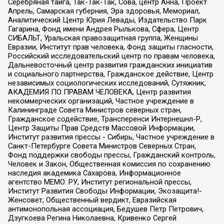
Серебряная тайга, Так-Так-Так, Сова, центр Анна, Проект
Апрель, Самарская губерния, Эра здоровья, Мемориал,
Аналитический Центр Юрия Левады, Издательство Парк
Гагарина, Фонд имени Андрея Рылькова, Сфера, Центр
СИБАЛЬТ, Уральская правозащитная группа, Женщины
Евразии, Институт прав человека, Фонд защиты гласности,
Российский исследовательский центр по правам человека,
Дальневосточный центр развития гражданских инициатив
и социального партнерства, Гражданское действие, Центр
независимых социологических исследований, Сутяжник,
АКАДЕМИЯ ПО ПРАВАМ ЧЕЛОВЕКА, Центр развития
некоммерческих организаций, Частное учреждение в
Калининграде Совета Министров северных стран,
Гражданское содействие, Трансперенси Интернешнл-Р,
Центр Защиты Прав Средств Массовой Информации,
Институт развития прессы - Сибирь, Частное учреждение в
Санкт-Петербурге Совета Министров Северных Стран,
Фонд поддержки свободы прессы, Гражданский контроль,
Человек и Закон, Общественная комиссия по сохранению
наследия академика Сахарова, Информационное
агентство МЕМО. РУ, Институт региональной прессы,
Институт Развития Свободы Информации, Экозащита!-
Женсовет, Общественный вердикт, Евразийская
антимонопольная ассоциация, Бедушев Петр Петрович,
Дзугкоева Регина Николаевна, Кривенко Сергей