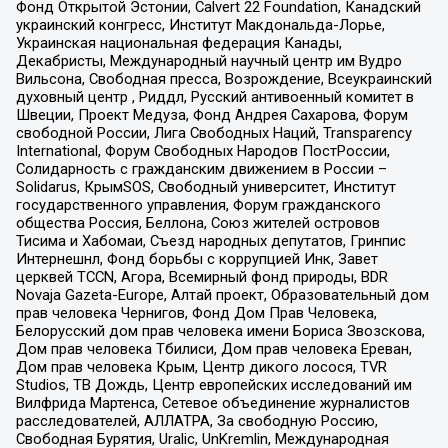
Фонд Открытой Эстонии, Calvert 22 Foundation, Канадский
украинский конгресс, Институт Макдональда-Лорье,
Украинская национальная федерация Канады,
Декабристы, Международный научный центр им Вудро
Вильсона, Свободная пресса, Возрождение, Всеукраинский
духовный центр , Риддл, Русский антивоенный комитет в
Швеции, Проект Медуза, Фонд Андрея Сахарова, Форум
свободной России, Лига Свободных Наций, Transparеncy
International, Форум Свободных Народов ПостРоссии,
Солидарность с гражданским движением в России –
Solidarus, КрымSOS, Свободный университет, Институт
государственного управления, Форум гражданского
общества Россия, Беллона, Союз жителей островов
Тисима и Хабомаи, Съезд народных депутатов, Гринпис
Интернешнл, Фонд борьбы с коррупцией Инк, Завет
церквей TCCN, Агора, Всемирный фонд природы, BDR
Novaja Gazeta-Europe, Алтай проект, Образовательный дом
прав человека Чернигов, Фонд Дом Прав Человека,
Белорусский дом прав человека имени Бориса Звозскова,
Дом прав человека Тбилиси, Дом прав человека Ереван,
Дом прав человека Крым, Центр дикого лосося, TVR
Studios, ТВ Дождь, Центр европейских исследований им
Вилфрида Мартенса, Сетевое объединение журналистов
расследователей, АЛЛАТРА, За свободную Россию,
Свободная Бурятия, Uralic, UnKremlin, Международная