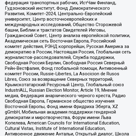
федерация транспортных рабочих, ИстЧам Финланд,
Гудзоновский институт, Фонд Демократического
Развития, Комитет-2024, Центрально-Европейский
университет, Центр восточноевропейских и
международных исследований, Общество Сторожевой
башни, Библии и трактатов Свидетелей Иеговы,
Гражданский Совет, Центр анализа европейской политики,
Академическая сеть Восточная Европа, Российский
комитет действия, РЭНД корпорейшн, Русская Америка за
демократию в России, Настоящая Россия, Глобальная сеть
журналистов-расследователей, Служба поддержки,
Свободная Россия Берлин, Свободная Россия Северный
Рейн-Вестфалия, Фонд глобальной помощи, Антивоенный
комитет России, Russie-Libertes, La Asocicion de Rusos
Libres, Союз за возвращение Северных территорий,
Крымскотатарский Ресурсный Центр, Глобальный союз
IndustriALL, Russian Election Monitor, Article 19, Мнение
медиа, Федерация анархического черного креста, Радио
Свободная Европа, Германское общество изучения
Восточной Европы, Фонд имени Фридриха Эберта, XZ
gGmbH, Мобильная академия поддержки гендерной
демократии и миротворчества, Форум имени Льва
Копелева, American Councils for International Education,
Cultural Vistas, Institute of International Education,
Антивоенное движение Антальи, Открытый диалог, Школа