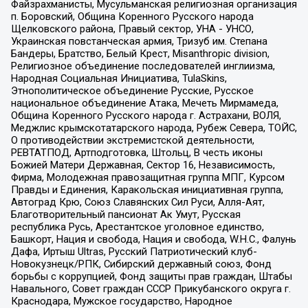
Файзрахманисты, Мусульманская религиозная организация
п. Боровский, Община Коренного Русского народа
Щелковского района, Правый сектор, УНА - УНСО,
Украинская повстанческая армия, Тризуб им. Степана
Бандеры, Братство, Белый Крест, Misanthropic division,
Религиозное объединение последователей инглиизма,
Народная Социальная Инициатива, TulaSkins,
Этнополитическое объединение Русские, Русское
национальное объединение Атака, Мечеть Мирмамеда,
Община Коренного Русского народа г. Астрахани, ВОЛЯ,
Меджлис крымскотатарского народа, Рубеж Севера, ТОЙС,
О противодействии экстремистской деятельности,
РЕВТАТПОД, Артподготовка, Штольц, В честь иконы
Божией Матери Державная, Сектор 16, Независимость,
Фирма, Молодежная правозащитная группа МПГ, Курсом
Правды и Единения, Каракольская инициативная группа,
Автоград Крю, Союз Славянских Сил Руси, Алля-Аят,
Благотворительный пансионат Ак Умут, Русская
республика Русь, Арестантское уголовное единство,
Башкорт, Нация и свобода, Нация и свобода, W.H.С., Фалунь
Дафа, Иртыш Ultras, Русский Патриотический клуб-
Новокузнецк/РПК, Сибирский державный союз, Фонд
борьбы с коррупцией, Фонд защиты прав граждан, Штабы
Навального, Совет граждан СССР Прикубанского округа г.
Краснодара, Мужское государство, Народное