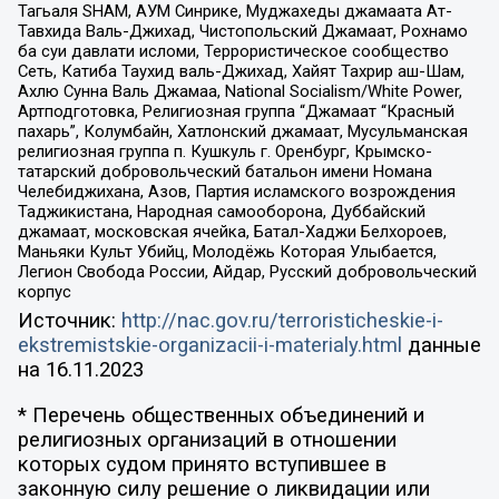
Тагьаля SHAM, АУМ Синрике, Муджахеды джамаата Ат-
Тавхида Валь-Джихад, Чистопольский Джамаат, Рохнамо
ба суи давлати исломи, Террористическое сообщество
Сеть, Катиба Таухид валь-Джихад, Хайят Тахрир аш-Шам,
Ахлю Сунна Валь Джамаа, National Socialism/White Power,
Артподготовка, Религиозная группа “Джамаат “Красный
пахарь”, Колумбайн, Хатлонский джамаат, Мусульманская
религиозная группа п. Кушкуль г. Оренбург, Крымско-
татарский добровольческий батальон имени Номана
Челебиджихана, Азов, Партия исламского возрождения
Таджикистана, Народная самооборона, Дуббайский
джамаат, московская ячейка, Батал-Хаджи Белхороев,
Маньяки Культ Убийц, Молодёжь Которая Улыбается,
Легион Свобода России, Айдар, Русский добровольческий
корпус
Источник:
http://nac.gov.ru/terroristicheskie-i-
ekstremistskie-organizacii-i-materialy.html
данные
на
16.11.2023
* Перечень общественных объединений и
религиозных организаций в отношении
которых судом принято вступившее в
законную силу решение о ликвидации или