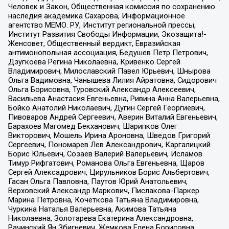
Человек и Закон, Общественная комиссия по сохранению
наследия академика Сахарова, Информационное
агентство МЕМО. РУ, Институт региональной прессы,
Институт Развития Свободы Информации, Экозащита!-
Женсовет, Общественный вердикт, Евразийская
антимонопольная ассоциация, Бедушев Петр Петрович,
Дзугкоева Регина Николаевна, Кривенко Сергей
Владимирович, Милославский Павел Юрьевич, Шнырова
Ольга Вадимовна, Чанышева Лилия Айратовна, Сидорович
Ольга Борисовна, Туровский Александр Алексеевич,
Васильева Анастасия Евгеньевна, Ривина Анна Валерьевна,
Бойко Анатолий Николаевич, Дугин Сергей Георгиевич,
Пивоваров Андрей Сергеевич, Аверин Виталий Евгеньевич,
Барахоев Магомед Бекханович, Шарипков Олег
Викторович, Мошель Ирина Ароновна, Шведов Григорий
Сергеевич, Пономарев Лев Александрович, Каргалицкий
Борис Юльевич, Созаев Валерий Валерьевич, Исламов
Тимур Рифгатович, Романова Ольга Евгеньевна, Щаров
Сергей Алексадрович, Цирульников Борис Альбертович,
Гасан Ольга Павловна, Паутов Юрий Анатольевич,
Верховский Александр Маркович, Пислакова-Паркер
Марина Петровна, Кочеткова Татьяна Владимировна,
Чуркина Наталья Валерьевна, Акимова Татьяна
Николаевна, Золотарева Екатерина Александровна,
Рачинский Ян Збигневич, Жемкова Елена Борисовна,