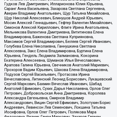
Гудков Лев Дмитриевич, Илларионова Юлия Юрьевна,
Саранг Анна Васильевна, Захарова Светлана Сергеевна,
Аверин Владимир Анатольевич, Щур Татьяна Михайловна,
Щур Николай Алексеевич, Блинушов Андрей Юрьевич,
Мосин Алексей Геннадьевич, Гефтер Валентин Михайлович,
Симонов Алексей Кириллович, Флиге Ирина Анатольевна,
Мельникова Валентина Дмитриевна, Вититинова Елена
Владимировна, Баженова Светлана Куприяновна,
Максимов Сергей Владимирович, Беляев Сергей Иванович,
Голубева Елена Николаевна, Ганнушкина Светлана
Алексеевна, Закс Елена Владимировна, Буртина Елена
Юрьевна, Гендель Людмила Залмановна, Кокорина
Екатерина Алексеевна, Шуманов Илья Вячеславович,
Арапова Галина Юрьевна, Свечников Анатолий Мариевич,
Прохоров Вадим Юрьевич, Шахова Елена Владимировна,
Подузов Сергей Васильевич, Протасова Ирина
Вячеславовна, Литинский Леонид Борисович, Лукашевский
Сергей Маркович, Бахмин Вячеслав Иванович, Шабад
Анатолий Ефимович, Сухих Дарья Николаевна, Орлов Олег
Петрович, Добровольская Анна Дмитриевна, Королева
Александра Евгеньевна, Смирнов Владимир
Александрович, Вицин Сергей Ефимович, Золотухин Борис
Андреевич, Левинсон Лев Семенович, Локшина Татьяна
Иосифовна, Орлов Олег Петрович, Полякова Мара
Федоровна, Резник Генри Маркович, Захаров Герман