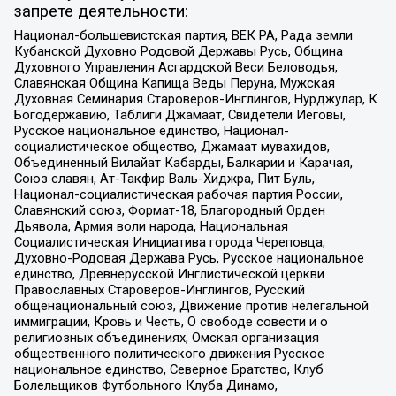
запрете деятельности:
Национал-большевистская партия, ВЕК РА, Рада земли
Кубанской Духовно Родовой Державы Русь, Община
Духовного Управления Асгардской Веси Беловодья,
Славянская Община Капища Веды Перуна, Мужская
Духовная Семинария Староверов-Инглингов, Нурджулар, К
Богодержавию, Таблиги Джамаат, Свидетели Иеговы,
Русское национальное единство, Национал-
социалистическое общество, Джамаат мувахидов,
Объединенный Вилайат Кабарды, Балкарии и Карачая,
Союз славян, Ат-Такфир Валь-Хиджра, Пит Буль,
Национал-социалистическая рабочая партия России,
Славянский союз, Формат-18, Благородный Орден
Дьявола, Армия воли народа, Национальная
Социалистическая Инициатива города Череповца,
Духовно-Родовая Держава Русь, Русское национальное
единство, Древнерусской Инглистической церкви
Православных Староверов-Инглингов, Русский
общенациональный союз, Движение против нелегальной
иммиграции, Кровь и Честь, О свободе совести и о
религиозных объединениях, Омская организация
общественного политического движения Русское
национальное единство, Северное Братство, Клуб
Болельщиков Футбольного Клуба Динамо,