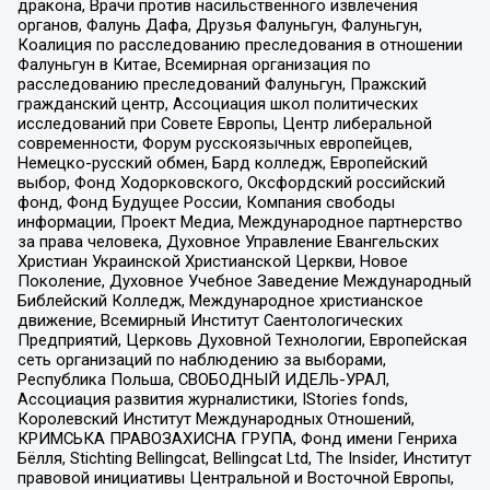
дракона, Врачи против насильственного извлечения
органов, Фалунь Дафа, Друзья Фалуньгун, Фалуньгун,
Коалиция по расследованию преследования в отношении
Фалуньгун в Китае, Всемирная организация по
расследованию преследований Фалуньгун, Пражский
гражданский центр, Ассоциация школ политических
исследований при Совете Европы, Центр либеральной
современности, Форум русскоязычных европейцев,
Немецко-русский обмен, Бард колледж, Европейский
выбор, Фонд Ходорковского, Оксфордский российский
фонд, Фонд Будущее России, Компания свободы
информации, Проект Медиа, Международное партнерство
за права человека, Духовное Управление Евангельских
Христиан Украинской Христианской Церкви, Новое
Поколение, Духовное Учебное Заведение Международный
Библейский Колледж, Международное христианское
движение, Всемирный Институт Саентологических
Предприятий, Церковь Духовной Технологии, Европейская
сеть организаций по наблюдению за выборами,
Республика Польша, СВОБОДНЫЙ ИДЕЛЬ-УРАЛ,
Ассоциация развития журналистики, IStories fonds,
Королевский Институт Международных Отношений,
КРИМСЬКА ПРАВОЗАХИСНА ГРУПА, Фонд имени Генриха
Бёлля, Stichting Bellingcat, Bellingcat Ltd, The Insider, Институт
правовой инициативы Центральной и Восточной Европы,