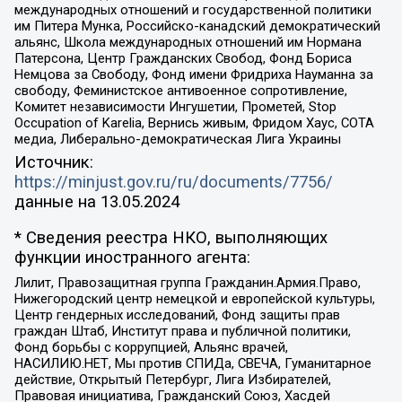
международных отношений и государственной политики
им Питера Мунка, Российско-канадский демократический
альянс, Школа международных отношений им Нормана
Патерсона, Центр Гражданских Свобод, Фонд Бориса
Немцова за Свободу, Фонд имени Фридриха Науманна за
свободу, Феминистское антивоенное сопротивление,
Комитет независимости Ингушетии, Прометей, Stop
Occupation of Karelia, Вернись живым, Фридом Хаус, СОТА
медиа, Либерально-демократическая Лига Украины
Источник:
https://minjust.gov.ru/ru/documents/7756/
данные на
13.05.2024
* Сведения реестра НКО, выполняющих
функции иностранного агента:
Лилит, Правозащитная группа Гражданин.Армия.Право,
Нижегородский центр немецкой и европейской культуры,
Центр гендерных исследований, Фонд защиты прав
граждан Штаб, Институт права и публичной политики,
Фонд борьбы с коррупцией, Альянс врачей,
НАСИЛИЮ.НЕТ, Мы против СПИДа, СВЕЧА, Гуманитарное
действие, Открытый Петербург, Лига Избирателей,
Правовая инициатива, Гражданский Союз, Хасдей