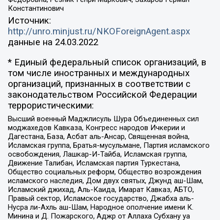
Константинович
Источник:
http://unro.minjust.ru/NKOForeignAgent.aspx
данные на
24.03.2022
* Единый федеральный список организаций, в
том числе иностранных и международных
организаций, признанных в соответствии с
законодательством Российской Федерации
террористическими:
Высший военный Маджлисуль Шура Объединенных сил
моджахедов Кавказа, Конгресс народов Ичкерии и
Дагестана, База, Асбат аль-Ансар, Священная война,
Исламская группа, Братья-мусульмане, Партия исламского
освобождения, Лашкар-И-Тайба, Исламская группа,
Движение Талибан, Исламская партия Туркестана,
Общество социальных реформ, Общество возрождения
исламского наследия, Дом двух святых, Джунд аш-Шам,
Исламский джихад, Аль-Каида, Имарат Кавказ, АБТО,
Правый сектор, Исламское государство, Джабха аль-
Нусра ли-Ахль аш-Шам, Народное ополчение имени К.
Минина и Д. Пожарского, Аджр от Аллаха Субхану уа