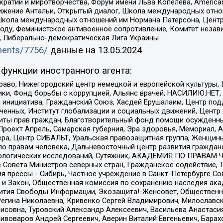
и и миротворчества, Форум имени Льва Копелева, American Counci
ое движение Антальи, Открытый диалог, Школа международных отн
Школа международных отношений им Нормана Патерсона, Центр
ду, Феминистское антивоенное сопротивление, Комитет независ
а, Либерально-демократическая Лига Украины
uments/7756/
данные на
13.05.2024
функции иностранного агента:
раво, Нижегородский центр немецкой и европейской культуры,
тики, Фонд борьбы с коррупцией, Альянс врачей, НАСИЛИЮ.НЕТ,
я инициатива, Гражданский Союз, Хасдей Ерушалаим, Центр по
юченных, Институт глобализации и социальных движений, Цент
ты прав граждан, Благотворительный фонд помощи осужденным
а, Проект Апрель, Самарская губерния, Эра здоровья, Мемориал
ера, Центр СИБАЛЬТ, Уральская правозащитная группа, Женщины
по правам человека, Дальневосточный центр развития гражданс
ологических исследований, Сутяжник, АКАДЕМИЯ ПО ПРАВАМ Ч
е Совета Министров северных стран, Гражданское содействие,
я прессы - Сибирь, Частное учреждение в Санкт-Петербурге С
 и Закон, Общественная комиссия по сохранению наследия ак
звития Свободы Информации, Экозащита!-Женсовет, Общественн
Регина Николаевна, Кривенко Сергей Владимирович, Милославс
совна, Туровский Александр Алексеевич, Васильева Анастасия
Пивоваров Андрей Сергеевич, Аверин Виталий Евгеньевич, Бара