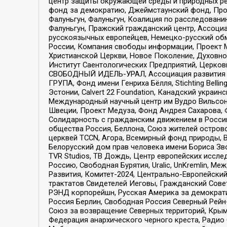
центр защиты окружающей среды и природных ресу
фонд за демократию, Джеймстаунский фонд, Прож
Фалуньгун, Фалуньгун, Коалиция по расследован
Фалуньгун, Пражский гражданский центр, Ассоци
русскоязычных европейцев, Немецко-русский об
России, Компания свободы информации, Проект М
Христианской Церкви, Новое Поколение, Духовн
Институт Саентологических Предприятий, Церков
СВОБОДНЫЙ ИДЕЛЬ-УРАЛ, Ассоциация развития ж
ГРУПА, Фонд имени Генриха Бёлля, Stichting Bellin
Эстонии, Calvert 22 Foundation, Канадский укра
Международный научный центр им Вудро Вильсона
Швеции, Проект Медуза, Фонд Андрея Сахарова, Ф
Солидарность с гражданским движением в России 
общества Россия, Беллона, Союз жителей острово
церквей TCCN, Агора, Всемирный фонд природы, B
Белорусский дом прав человека имени Бориса Зво
TVR Studios, ТВ Дождь, Центр европейских иссл
Россию, Свободная Бурятия, Uralic, UnKremlin, 
Развития, Комитет-2024, Центрально-Европейски
трактатов Свидетелей Иеговы, Гражданский Совет
РЭНД корпорейшн, Русская Америка за демократи
Россия Берлин, Свободная Россия Северный Рейн-В
Союз за возвращение Северных территорий, Крымско
Федерация анархического черного креста, Радио