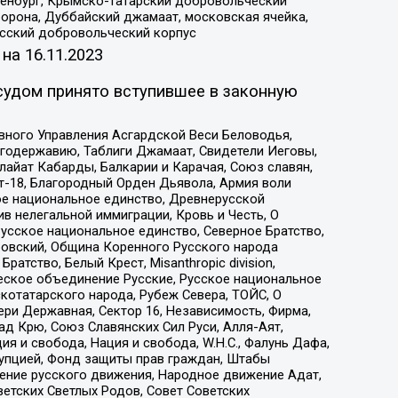
Оренбург, Крымско-татарский добровольческий
орона, Дуббайский джамаат, московская ячейка,
усский добровольческий корпус
 на
16.11.2023
судом принято вступившее в законную
вного Управления Асгардской Веси Беловодья,
годержавию, Таблиги Джамаат, Свидетели Иеговы,
айат Кабарды, Балкарии и Карачая, Союз славян,
т-18, Благородный Орден Дьявола, Армия воли
ое национальное единство, Древнерусской
 нелегальной иммиграции, Кровь и Честь, О
усское национальное единство, Северное Братство,
ровский, Община Коренного Русского народа
атство, Белый Крест, Misanthropic division,
еское объединение Русские, Русское национальное
котатарского народа, Рубеж Севера, ТОЙС, О
ри Державная, Сектор 16, Независимость, Фирма,
д Крю, Союз Славянских Сил Руси, Алля-Аят,
я и свобода, Нация и свобода, W.H.С., Фалунь Дафа,
рупцией, Фонд защиты прав граждан, Штабы
ение русского движения, Народное движение Адат,
етских Светлых Родов, Совет Советских