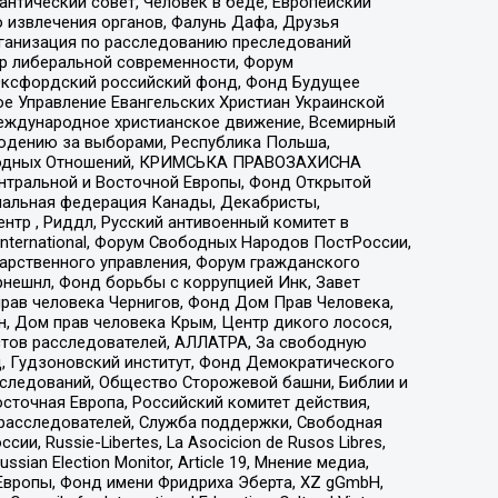
нтический совет, Человек в беде, Европейский
 извлечения органов, Фалунь Дафа, Друзья
рганизация по расследованию преследований
тр либеральной современности, Форум
 Оксфордский российский фонд, Фонд Будущее
е Управление Евангельских Христиан Украинской
еждународное христианское движение, Всемирный
людению за выборами, Республика Польша,
народных Отношений, КРИМСЬКА ПРАВОЗАХИСНА
ы Центральной и Восточной Европы, Фонд Открытой
иональная федерация Канады, Декабристы,
тр , Риддл, Русский антивоенный комитет в
nternational, Форум Свободных Народов ПостРоссии,
дарственного управления, Форум гражданского
рнешнл, Фонд борьбы с коррупцией Инк, Завет
прав человека Чернигов, Фонд Дом Прав Человека,
н, Дом прав человека Крым, Центр дикого лосося,
стов расследователей, АЛЛАТРА, За свободную
д, Гудзоновский институт, Фонд Демократического
сследований, Общество Сторожевой башни, Библии и
сточная Европа, Российский комитет действия,
-расследователей, Служба поддержки, Свободная
 Russie-Libertes, La Asocicion de Rusos Libres,
an Election Monitor, Article 19, Мнение медиа,
Европы, Фонд имени Фридриха Эберта, XZ gGmbH,