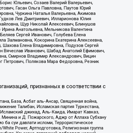
Борис Юльевич, Созаев Валерий Валерьевич,
тович, Гасан Ольга Павловна, Паутов Юрий
ровна, Чуркина Наталья Валерьевна, Акимова
 Гудков Лев Дмитриевич, Илларионова Юлия
ихайловна, Щур Николай Алексеевич, Блинушов
е Ирина Анатольевна, Мельникова Валентина
Беляев Сергей Иванович, Голубева Елена
ила Залмановна, Кокорина Екатерина Алексеевна,
, Шахова Елена Владимировна, Подузов Сергей
ин Вячеслав Иванович, Шабад Анатолий Ефимович,
вна, Смирнов Владимир Александрович, Вицин
ег Петрович, Полякова Мара Федоровна, Резник
ганизаций, признанных в соответствии с
на, База, Асбат аль-Ансар, Священная война,
ижение Талибан, Исламская партия Туркестана,
Исламский джихад, Аль-Каида, Имарат Кавказ,
 Минина и Д. Пожарского, Аджр от Аллаха Субхану
о ба суи давлати исломи, Террористическое
/White Power, Артподготовка, Религиозная группа