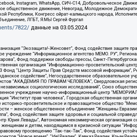
Facebook, Instagram, WhatsApp, СИЧ-С14, Добровольческое Движ
ское общественное движение, Невоград, Молодежное Демократ
ой Республики, Конгресс ойрат-калмыцкого народа, Исполнит
бъединение, ЛГБТ, Я.МЫ Сергей Фургал
uments/7822/
данные на
03.05.2024
Общество с ограниченной ответственностью "Радио Свободная Европа/Радио Свобода", Чешское информационное агентство "MEDIUM-ORIENT", Красноярская региональная общественная организация "Мы против СПИДа", Камалягин Денис Николаевич, Маркелов Сергей Евгеньевич, Пономарев Лев Александрович, Савицкая Людмила Алексеевна, Автономная некоммерческая организация "Центр по работе с проблемой насилия "НАСИЛИЮ.НЕТ", Межрегиональный профессиональный союз работников здравоохранения "Альянс врачей", Юридическое лицо, зарегистрированное в Латвийской Республике, SIA "Medusa Project" (регистрационный номер 40103797863, дата регистрации 10.06.2014), Некоммерческая организация "Фонд по борьбе с коррупцией", Автономная некоммерческая организация "Институт права и публичной политики", Баданин Роман Сергеевич, Гликин Максим Александрович, Железнова Мария Михайловна, Лукьянова Юлия Сергеевна, Маетная Елизавета Витальевна, Маняхин Петр Борисович, Чуракова Ольга Владимировна, Ярош Юлия Петровна, Юридическое лицо "The Insider SIA", зарегистрированное в Риге, Латвийская Республика (дата регистрации 26.06.2015), являющееся администратором доменного имени интернет-издания "The Insider SIA", https://theins.ru, Постернак Алексей Евгеньевич, Рубин Михаил Аркадьевич, Анин Роман Александрович, Юридическое лицо Istories fonds, зарегистрированное в Латвийской Республике (регистрационный номер 50008295751, дата регистрации 24.02.2020), Великовский Дмитрий Александрович, Долинина Ирина Николаевна, Мароховская Алеся Алексеевна, Шлейнов Роман Юрьевич, Шмагун Олеся Валентиновна, Общество с ограниченной ответственностью "Альтаир 2021", Общество с ограниченной ответственностью "Вега 2021", Общество с ограниченной ответственностью "Главный редактор 2021", Общество с ограниченной ответственностью "Ромашки монолит", Важенков Артем Валерьевич, Ивановская областная общественная организация "Центр гендерных исследований", Гурман Юрий Альбертович, Медиапроект "ОВД-Инфо", Егоров Владимир Владимирович, Жилинский Владимир Александрович, Общество с ограниченной ответственностью "ЗП", Иванова София Юрьевна, Карезина Инна Павловна, Кильтау Екатерина Викторовна, Петров Алексей Викторович, Пискунов Сергей Евгеньевич, Смирнов Сергей Сергеевич, Тихонов Михаил Сергеевич, Общество с ограниченной ответственностью "ЖУРНАЛИСТ-ИНОСТРАННЫЙ АГЕНТ", Арапова Галина Юрьевна, Вольтская Татьяна Анатольевна, Американская компания "Mason G.E.S. Anonymous Foundation" (США), являющаяся владельцем интернет-издания https://mnews.world/, Компания "Stichting Bellingcat", зарегистрированная в Нидерландах (дата регистрации 11.07.2018), Захаров Андрей Вячеславович, Клепиковская Екатерина Дмитриевна, Общество с ограниченной ответственностью "МЕМО", Перл Роман Александрович, Симонов Евгений Алексеевич, Соловьева Елена Анатольевна, Сотников Даниил Владимирович, Сурначева Елизавета Дмитриевна, Автономная некоммерческая организация по защите прав человека и информированию населения "Якутия – Наше Мнение", Общество с ограниченной ответственностью "Москоу диджитал медиа", с 26.01.2023 Общество с ограниченной ответственностью "Чайка Белые сады", Ветошкина Валерия Валерьевна, Заговора Максим Александрович, Межрегиональное общественное движение "Российская ЛГБТ - сеть", Оленичев Максим Владимирович, Павлов Иван Юрьевич, Скворцова Елена Сергеевна, Общество с ограниченной ответственностью "Как бы инагент", Кочетков Игорь Викторович, Общество с ограниченной ответственностью "Честные выборы", Еланчик Олег Александрович, Общество с ограниченной ответственностью "Нобелевский призыв", Гималова Регина Эмилевна, Григорьев Андрей Валерьевич, Григорьева Алина Александровна, Ассоциация по содействию защите прав призывников, альтернативнослужащих и военнослужащих "Правозащитная группа "Гражданин.Армия.Право", Хисамова Регина Фаритовна, Автономная некоммерческая организация по реализа