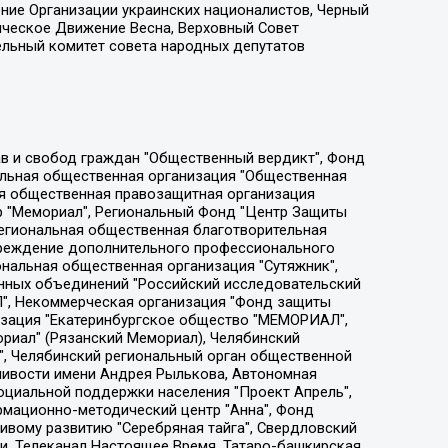
ение Организации украинских националистов, Черный
ическое Движение Весна, Верховный Совет
ельный комитет совета народных депутатов
ции социально-правовых программ "Лилит", Дальневосточное общественное движение "Маяк", Санкт-Петербургская ЛГБТ-инициативная группа "Выход", Инициативная группа ЛГБТ+ "Реверс", Алексеев Андрей Викторович, Бекбулатова Таисия Львовна, Беляев Иван Михайлович, Владыкина Елена Сергеевна, Гельман Марат Александрович, Никульшина Вероника Юрьевна, Толоконникова Надежда Андреевна, Шендерович Виктор Анатольевич, Общество с ограниченной ответственностью "Данное сообщение", Общество с ограниченной ответственностью Издательский дом "Новая глава", Айнбиндер Александра Александровна, Московский комьюнити-центр для ЛГБТ+инициатив, Благотворительный фонд развития филантропии, Deutsche Welle (Германия, Kurt-Schumacher-Strasse 3, 53113 Bonn), Борзунова Мария Михайловна, Воробьев Виктор Викторович, Голубева Анна Львовна, Константинова Алла Михайловна, Малкова Ирина Владимировна, Мурадов Мурад Абдулгалимович, Осетинская Елизавета Николаевна, Понасенков Евгений Николаевич, Ганапольский Матвей Юрьевич, Киселев Евгений Алексеевич, Борухович Ирина Григорьевна, Дремин Иван Тимофеевич, Дубровский Дмитрий Викторович, Красноярская региональная общественная организация поддержки и развития альтернативных образовательных технологий и межкультурных коммуникаций "ИНТЕРРА", Маяковская Екатерина Алексеевна, Фейгин Марк Захарович, Филимонов Андрей Викторович, Дзугкоева Регина Николаевна, Доброхотов Роман Александрович, Дудь Юрий Александрович, Елкин Сергей Владимирович, Кругликов Кирилл Игоревич, Сабунаева Мария Леонидовна, Семенов Алексей Владимирович, Шаинян Карен Багратович, Шульман Екатерина Михайловна, Асафьев Артур Валерьевич, Вахштайн Виктор Семенович, Венедиктов Алексей Алексеевич, Лушникова Екатерина Евгеньевна, Волков Леонид Михайлович, Невзоров Александр Глебович, Пархоменко Сергей Борисович, Сироткин Ярослав Николаевич, Кара-Мурза Владимир Владимирович, Баранова Наталья Владимировна, Гозман Леонид Яковлевич, Кагарлицкий Борис Юльевич, Климарев Михаил Валерьевич, Милов Владимир Станиславович, Автономная некоммерческая организация Краснодарский центр современного искусства "Типография", Моргенштерн Алишер Тагирович, Соболь Любовь Эдуардовна, Общество с ограниченной ответственностью "ЛИЗА НОРМ", Каспаров Гарри Кимович, Ходорковский Михаил Борисович, Общество с ограниченной ответственностью "Апрельские тезисы", Данилович Ирина Брониславовна, Кашин Олег Владимирович, Петров Николай Владимирович, Пивоваров Алексей Владимирович, Соколов Михаил Владимирович, Цветкова Юлия Владимировна, Чичваркин Евгений Александрович, Комитет против пыток/Команда против пыток, Общество с ограниченной ответственностью "Первый научный", Общество с ограниченной ответственностью "Вертолет и ко", Белоцерковская Вероника Борисовна, Кац Максим Евгеньевич, Лазарева Татьяна Юрьевна, Шаведдинов Руслан Табризович, Яшин Илья Валерьевич, Общество с ограниченной ответственностью "Иноагент ААВ", Алешковский Дмитрий Петрович, Альбац Евгения Марковна, Быков Дмитрий Львович, Галямина Юлия Евгеньевна, Лойко Сергей Леонидович, Мартынов Кирилл Константинович, Медведев Сергей Александрович, Крашенинников Федор Геннадиевич, Гордеева Катерина Вл