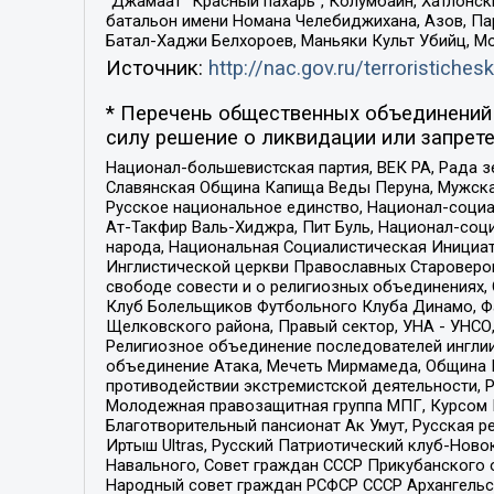
“Джамаат “Красный пахарь”, Колумбайн, Хатлонск
батальон имени Номана Челебиджихана, Азов, Па
Батал-Хаджи Белхороев, Маньяки Культ Убийц, М
Источник:
http://nac.gov.ru/terroristichesk
* Перечень общественных объединений 
силу решение о ликвидации или запрете
Национал-большевистская партия, ВЕК РА, Рада 
Славянская Община Капища Веды Перуна, Мужская
Русское национальное единство, Национал-социа
Ат-Такфир Валь-Хиджра, Пит Буль, Национал-соц
народа, Национальная Социалистическая Инициат
Инглистической церкви Православных Староверов
свободе совести и о религиозных объединениях,
Клуб Болельщиков Футбольного Клуба Динамо, Фа
Щелковского района, Правый сектор, УНА - УНСО, У
Религиозное объединение последователей инглии
объединение Атака, Мечеть Мирмамеда, Община К
противодействии экстремистской деятельности, 
Молодежная правозащитная группа МПГ, Курсом П
Благотворительный пансионат Ак Умут, Русская ре
Иртыш Ultras, Русский Патриотический клуб-Нов
Навального, Совет граждан СССР Прикубанского 
Народный совет граждан РСФСР СССР Архангельск