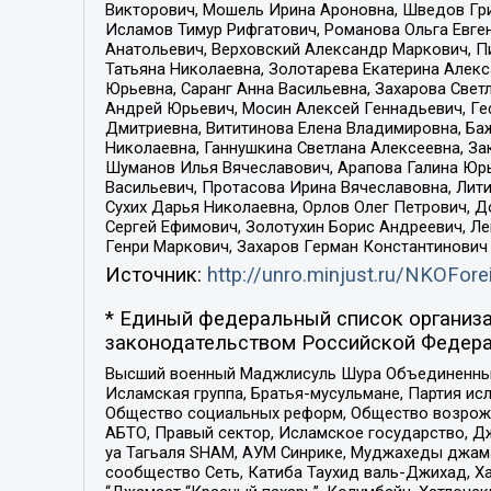
Викторович, Мошель Ирина Ароновна, Шведов Гри
Исламов Тимур Рифгатович, Романова Ольга Евге
Анатольевич, Верховский Александр Маркович, П
Татьяна Николаевна, Золотарева Екатерина Алек
Юрьевна, Саранг Анна Васильевна, Захарова Свет
Андрей Юрьевич, Мосин Алексей Геннадьевич, Ге
Дмитриевна, Вититинова Елена Владимировна, Ба
Николаевна, Ганнушкина Светлана Алексеевна, За
Шуманов Илья Вячеславович, Арапова Галина Юрь
Васильевич, Протасова Ирина Вячеславовна, Лит
Сухих Дарья Николаевна, Орлов Олег Петрович, 
Сергей Ефимович, Золотухин Борис Андреевич, Л
Генри Маркович, Захаров Герман Константинович
Источник:
http://unro.minjust.ru/NKOFore
* Единый федеральный список организа
законодательством Российской Федера
Высший военный Маджлисуль Шура Объединенных с
Исламская группа, Братья-мусульмане, Партия ис
Общество социальных реформ, Общество возрожд
АБТО, Правый сектор, Исламское государство, Д
уа Тагьаля SHAM, АУМ Синрике, Муджахеды джама
сообщество Сеть, Катиба Таухид валь-Джихад, Хай