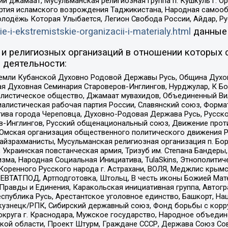
ий джамаат, Мусульманская религиозная группа п. Кушкуль г. 
ртия исламского возрождения Таджикистана, Народная самооб
олодёжь Которая Улыбается, Легион Свобода России, Айдар, Р
ie-i-ekstremistskie-organizacii-i-materialy.html
данные
и религиозных организаций в отношении которых 
 деятельности:
земли Кубанской Духовно Родовой Державы Русь, Община Духо
 Духовная Семинария Староверов-Инглингов, Нурджулар, К Бо
листическое общество, Джамаат мувахидов, Объединенный Вил
иалистическая рабочая партия России, Славянский союз, Форма
ива города Череповца, Духовно-Родовая Держава Русь, Русск
-Инглингов, Русский общенациональный союз, Движение против
 Омская организация общественного политического движения Р
йзрахманисты, Мусульманская религиозная организация п. Бо
краинская повстанческая армия, Тризуб им. Степана Бандеры, Бр
зма, Народная Социальная Инициатива, TulaSkins, Этнополитич
оренного Русского народа г. Астрахани, ВОЛЯ, Меджлис крымс
РЕВТАТПОД, Артподготовка, Штольц, В честь иконы Божией Мате
равды и Единения, Каракольская инициативная группа, Автогра
спублика Русь, Арестантское уголовное единство, Башкорт, Наци
окузнецк/РПК, Сибирский державный союз, Фонд борьбы с кор
округа г. Краснодара, Мужское государство, Народное объедин
ой области, Проект Штурм, Граждане СССР, Держава Союз Сов