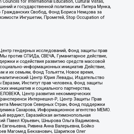
ls for International Education, Cultural Vistas,
ошений и государственной политики им Питера Мунка,
 Гражданских Свобод, Фонд Бориса Немцова за
имости Ингушетии, Прометей, Stop Occupation of
 Центр гендерных исследований, Фонд защиты прав
 Мы против СПИДа, СВЕЧА, Гуманитарное действие,
ддержки и содействия развитию средств массовой
р социально-информационных инициатив Действие,
 и их семьям, Фонд Тольятти, Новое время,
, Аналитический Центр Юрия Левады, Издательство
 Евразии, Институт прав человека, Фонд защиты
ких инициатив и социального партнерства,
ЕЛОВЕКА, Центр развития некоммерческих
 Трансперенси Интернешнл-Р, Центр Защиты Прав
овета Министров Северных Стран, Фонд поддержки
адемика Сахарова, Информационное агентство МЕМО.
ый вердикт, Евразийская антимонопольная
кий Павел Юрьевич, Шнырова Ольга Вадимовна,
 Евгеньевна, Ривина Анна Валерьевна, Бойко
хоев Магомед Бекханович, Шарипков Олег