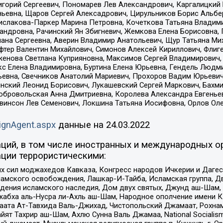
горий Сергеевич, Пономарев Лев Александрович, Каргалицкий 
ньевна, Щаров Сергей Алексадрович, Цирульников Борис Альбер
ислакова-Паркер Марина Петровна, Кочеткова Татьяна Владими
сандровна, Рачинский Ян Збигневич, Жемкова Елена Борисовна,
лана Сергеевна, Аверин Владимир Анатольевич, Щур Татьяна М
фтер Валентин Михайлович, Симонов Алексей Кириллович, Флиг
женова Светлана Куприяновна, Максимов Сергей Владимирович, 
кс Елена Владимировна, Буртина Елена Юрьевна, Гендель Людм
евна, Свечников Анатолий Мариевич, Прохоров Вадим Юрьевич
инский Леонид Борисович, Лукашевский Сергей Маркович, Бахм
Добровольская Анна Дмитриевна, Королева Александра Евгенье
евинсон Лев Семенович, Локшина Татьяна Иосифовна, Орлов Ол
ignAgent.aspx
данные на
24.03.2022
ций, в том числе иностранных и международных ор
ции террористическими:
ил моджахедов Кавказа, Конгресс народов Ичкерии и Дагеста
ламского освобождения, Лашкар-И-Тайба, Исламская группа, Дв
ения исламского наследия, Дом двух святых, Джунд аш-Шам, 
жабха аль-Нусра ли-Ахль аш-Шам, Народное ополчение имени К.
ата Ат-Тавхида Валь-Джихад, Чистопольский Джамаат, Рохнам
ят Тахрир аш-Шам, Ахлю Сунна Валь Джамаа, National Socialism