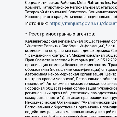
Социалистических Районов, Meta Platforms Inc, 
Комитет, Татарстанское Региональное Всетатар
Татарской Автономной Советской Социалистическ
Красноярского края, Этническое национальное о
Источник:
https://minjust.gov.ru/ru/doc
* Реестр иностранных агентов:
Калининградская региональная общественная организация "Экозащита!-Женсовет", Фонд содействия защите прав и свобод граждан "Общественный вердикт", Фонд "Институт Развития Свободы Информации", Частное учреждение "Информационное агентство МЕМО. РУ", Региональная общественная организация "Общественная комиссия по сохранению наследия академика Сахарова", Фонд поддержки свободы прессы, Санкт-Петербургская общественная правозащитная организация "Гражданский контроль", Межрегиональная общественная организация "Информационно-просветительский центр "Мемориал", Региональный Фонд "Центр Защиты Прав Средств Массовой Информации", с 05.12.2023 Фонд "Центр Защиты Прав Средств массовой информации", Региональная общественная благотворительная организация помощи беженцам и мигрантам "Гражданское содействие", Негосударственное образовательное учреждение дополнительного профессионального образования (повышение квалификации) специалистов "АКАДЕМИЯ ПО ПРАВАМ ЧЕЛОВЕКА", Свердловская региональная общественная организация "Сутяжник", Автономная некоммерческая организация "Центр независимых социологических исследований", Союз общественных объединений "Российский исследовательский центр по правам человека", Региональное общественное учреждение научно-информационный центр "МЕМОРИАЛ", Некоммерческая организация "Фонд защиты гласности", Автономная некоммерческая организация "Институт прав человека", Городская общественная организация "Екатеринбургское общество "МЕМОРИАЛ", Городская общественная организация "Рязанское историко-просветительское и правозащитное общество "Мемориал" (Рязанский Мемориал), Челябинский региональный орган общественной самодеятельности – женское общественное объединение "Женщины Евразии", Челябинский региональный орган общественной самодеятельности "Уральская правозащитная группа", Фонд содействия защите здоровья и социальной справедливости имени Андрея Рылькова, Автономная Некоммерческая Организация "Аналитический Центр Юрия Левады", Автономная некоммерческая организация социальной поддержки населения "Проект Апрель", Региональная общественная организация помощи женщинам и детям, находящимся в кризисной ситуации "Информационно-методический центр "Анна", Фонд содействия развитию массовых коммуникаций и правовому просвещению "Так-так-Так", Фонд содействия устойчивому развитию "Серебряная тайга", Свердловский региональный общественный фонд социальных проектов "Новое время", "Idel.Реалии", Кавказ.Реалии, Крым.Реалии, Телеканал Настоящее Время, Татаро-башкирская служба Радио Свобода (Azatliq Radiosi), Радио Свободная Европа/Радио Свобода (PCE/PC), "Сибирь.Реалии", "Фактограф", Благотворительный фонд помощи осужденным и их семьям, Автономная некоммерческая организация "Институт глобализации и социальных движений", Фонд "В защиту прав заключенных", Частное учреждение "Центр поддержки и содействия развитию средств массовой информации", Пензенский региональный общественный благотворительный фонд "Гражданский союз", "Север.Реалии", Некоммерческая организация Фонд "Правовая инициатива", 