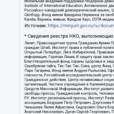
Мобильная академия поддержки гендерной демократи
Institute of International Education, Антивоенн
Российско-канадский демократический альянс, 
Свободу, Фонд имени Фридриха Науманна за свобо
Karelia, Вернись живым, Фридом Хаус, СОТА меди
Источник:
https://minjust.gov.ru/ru/doc
* Сведения реестра НКО, выполняющих 
Лилит, Правозащитная группа Гражданин.Армия.П
граждан Штаб, Институт права и публичной поли
Открытый Петербург, Лига Избирателей, Правова
информации, Горячая Линия, В защиту прав закл
Благотворительный фонд охраны здоровья и защи
Серебряная тайга, Так-Так-Так, Сова, центр Анн
Парк Гагарина, Фонд имени Андрея Рылькова, Сф
гласности, Российский исследовательский центр 
Гражданское действие, Центр независимых соци
организаций, Частное учреждение в Калининград
Средств Массовой Информации, Институт развити
свободы прессы, Гражданский контроль, Человек
РУ, Институт региональной прессы, Институт Ра
ассоциация, Бедушев Петр Петрович, Дзугкоева 
Чанышева Лилия Айратовна, Сидорович Ольга Бори
Анатолий Николаевич, Дугин Сергей Георгиевич, 