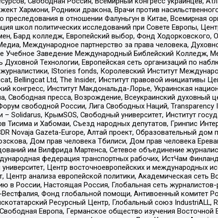
рсов, Свободная Россия, Всемирный конгресс украинцев, Атла
ект Хармони, Родники дракона, Врачи против насильственного
ию преследования в отношении Фалуньгун в Китае, Всемирная о
ация школ политических исследований при Совете Европы, Цен
мен, Бард колледж, Европейский выбор, Фонд Ходорковского,
едиа, Международное партнерство за права человека, Духовно
ое Учебное Заведение Международный Библейский Колледж, М
ь Духовной Технологии, Европейская сеть организаций по наб
урналистики, IStories fonds, Королевский Институт Между
gcat, Bellingcat Ltd, The Insider, Институт правовой инициатив
инский конгресс, Институт Макдональда-Лорье, Украинская нац
, Свободная пресса, Возрождение, Всеукраинский духовный цен
орум свободной России, Лига Свободных Наций, Transparеncy I
– Solidarus, КрымSOS, Свободный университет, Институт госу
в Тисима и Хабомаи, Съезд народных депутатов, Гринпис Инте
DR Novaja Gazeta-Europe, Алтай проект, Образовательный дом 
зскова, Дом прав человека Тбилиси, Дом прав человека Ерева
едований им Вилфрида Мартенса, Сетевое объединение журнали
Международная федерация транспортных рабочих, ИстЧам Финлан
й университет, Центр восточноевропейских и международных и
, Центр анализа европейской политики, Академическая сеть Во
ю в России, Настоящая Россия, Глобальная сеть журналистов
естфалия, Фонд глобальной помощи, Антивоенный комитет России,
татарский Ресурсный Центр, Глобальный союз IndustriALL, Russi
 Свободная Европа, Германское общество изучения Восточной 