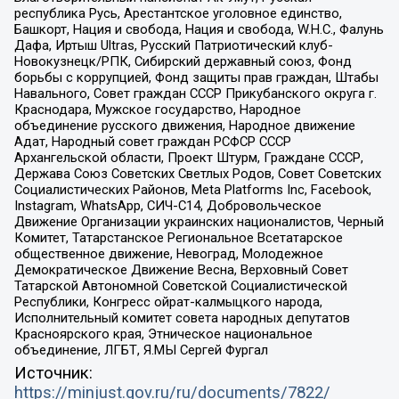
республика Русь, Арестантское уголовное единство,
Башкорт, Нация и свобода, Нация и свобода, W.H.С., Фалунь
Дафа, Иртыш Ultras, Русский Патриотический клуб-
Новокузнецк/РПК, Сибирский державный союз, Фонд
борьбы с коррупцией, Фонд защиты прав граждан, Штабы
Навального, Совет граждан СССР Прикубанского округа г.
Краснодара, Мужское государство, Народное
объединение русского движения, Народное движение
Адат, Народный совет граждан РСФСР СССР
Архангельской области, Проект Штурм, Граждане СССР,
Держава Союз Советских Светлых Родов, Совет Советских
Социалистических Районов, Meta Platforms Inc, Facebook,
Instagram, WhatsApp, СИЧ-С14, Добровольческое
Движение Организации украинских националистов, Черный
Комитет, Татарстанское Региональное Всетатарское
общественное движение, Невоград, Молодежное
Демократическое Движение Весна, Верховный Совет
Татарской Автономной Советской Социалистической
Республики, Конгресс ойрат-калмыцкого народа,
Исполнительный комитет совета народных депутатов
Красноярского края, Этническое национальное
объединение, ЛГБТ, Я.МЫ Сергей Фургал
Источник:
https://minjust.gov.ru/ru/documents/7822/