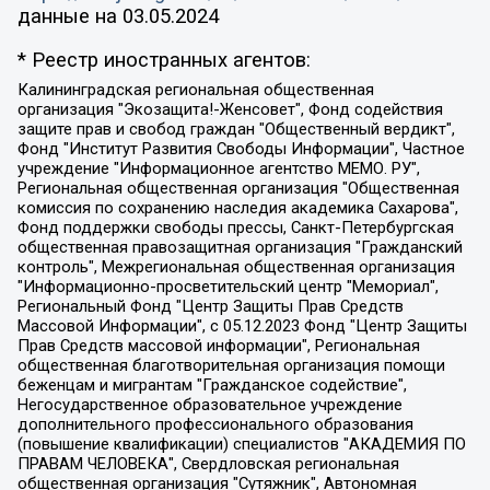
данные на
03.05.2024
* Реестр иностранных агентов:
Калининградская региональная общественная организация "Экозащита!-Женсовет", Фонд содействия защите прав и свобод граждан "Общественный вердикт", Фонд "Институт Развития Свободы Информации", Частное учреждение "Информационное агентство МЕМО. РУ", Региональная общественная организация "Общественная комиссия по сохранению наследия академика Сахарова", Фонд поддержки свободы прессы, Санкт-Петербургская общественная правозащитная организация "Гражданский контроль", Межрегиональная общественная организация "Информационно-просветительский центр "Мемориал", Региональный Фонд "Центр Защиты Прав Средств Массовой Информации", с 05.12.2023 Фонд "Центр Защиты Прав Средств массовой информации", Региональная общественная благотворительная организация помощи беженцам и мигрантам "Гражданское содействие", Негосударственное образовательное учреждение дополнительного профессионального образования (повышение квалификации) специалистов "АКАДЕМИЯ ПО ПРАВАМ ЧЕЛОВЕКА", Свердловская региональная общественная организация "Сутяжник", Автономная некоммерческая организация "Центр независимых социологических исследований", Союз общественных объединений "Российский исследовательский центр по правам человека", Региональное общественное учреждение научно-информационный центр "МЕМОРИАЛ", Некоммерческая организация "Фонд защиты гласности", Автономная некоммерческая организация "Институт прав человека", Городская общественная организация "Екатеринбургское общество "МЕМОРИАЛ", Городская общественная организация "Рязанское историко-просветительское и правозащитное общество "Мемориал" (Рязанский Мемориал), Челябинский региональный орган общественной самодеятельности – женское общественное объединение "Женщины Евразии", Челябинский региональный орган общественной самодеятельности "Уральская правозащитная группа", Фонд содействия защите здоровья и социальной справедливости имени Андрея Рылькова, Автономная Некоммерческая Организация "Аналитический Центр Юрия Левады", Автономная некоммерческая организация социальной поддержки населения "Проект Апрель", Региональная общественная организация помощи женщинам и детям, находящимся в кризисной ситуации "Информационно-методический центр "Анна", Фонд содействия развитию массовых коммуникаций и правовому просвещению "Так-так-Так", Фонд содействия устойчивому развитию "Серебряная тайга", Свердловский региональный общественный фонд социальных проектов "Новое время", "Idel.Реалии", Кавказ.Реалии, Крым.Реалии, Телеканал Настоящее Время, Татаро-башкирская служба Радио Свобода (Azatliq Radiosi), Радио Свободная Европа/Радио Свобода (PCE/PC), "Сибирь.Реалии", "Фактограф", Благотворительный фонд помощи осужденным и их семьям, Автономная некоммерческая организация "Институт глобализации и социальных движений", Фонд "В защиту прав заключенных", Частное учреждение "Центр поддержки и содействия развитию средств массовой информации", Пензенский региональный общественный благотворительный фонд "Гражданский союз", "Север.Реалии", Некоммерческая организация Фонд "Правовая инициатива", Общество с ограниченной ответственностью "Радио Свободная Европа/Радио Свобода", Чешское информационное агентство "MEDIUM-ORIENT", Красноярская региональная общественная организация "Мы против СПИДа", Камалягин Денис Николаевич, Маркелов Сергей Евгеньевич, Пономарев Лев Александрович, Савицкая Людмила Алексеевна, Автономная некоммерческая организация "Центр по работе с проблемой насилия "НАСИЛИЮ.НЕТ", Межрегиональный профессиональный союз работников здравоохранения "Альянс врачей", Юридическое лицо, зарегистрированное в Латвийской Республике, SIA "Medusa Project" (регистрационный номер 40103797863, дата регистрации 10.06.2014), Некоммерческая организация "Фонд по борьбе с коррупцией", Автономная некоммерческая организация "Институт права и публичной политики", Баданин Роман Сергеевич, Гликин Максим Александрович, Железнова Мария Михайловна, Лукьянова Юлия Сергеевна, Маетная Елизавета Витальевна, Маняхин Петр Борисович, Чуракова Ольга Владимировна, Ярош Юлия Петровна, Юридическое лицо "The Insider SIA", зарегистрированное в Риге, Латвийская Республика (дата регистрации 26.06.2015), являющееся администратором доменного имени интернет-издания "The Insider SIA", https://theins.ru, Постернак Алексей Евгеньевич, Рубин Михаил Аркадьевич, Анин Роман Александрович, Юридическое лицо Istories fonds, зарегистрированное в Латвийской Республике (регистрационный номер 50008295751, дата регистрации 24.02.2020), Великовский Дмитрий Александрович, Долинина Ирина Николаевна, Мароховская Алеся Алексеевна, Шлейнов Роман Юрьевич, Шмагун Олеся Валентиновна, Общество с ограниченной ответственностью "Альтаир 2021", Общество с ограниченной ответственностью "Вега 2021", Общество с ограниченной ответственностью "Главный редактор 2021", Общество с ограниченной ответственностью "Ромашки монолит", Важенков Артем Валерьевич, Ивановская областная общественная организация "Центр гендерных исследований", Гурман Юрий Альбертович, Медиапроект "ОВД-Инфо", Егоров Владимир Владимирович, Жилинский Владимир Александрович, Общество с ограниченной ответственностью "ЗП", Иванова София Юрьевна, Карезина Инна Павловна, Кильтау Екатерина Викторовна, Петров Алексей Викторович, Пискунов Сергей Евгеньевич, Смирнов Сергей Сергеевич, Тихонов Михаил Сергеевич, Общество с ограниченной ответственностью "ЖУРНАЛИСТ-ИНОСТРАННЫЙ АГЕНТ", Арапова Галина Юрьевна, Вольтская Татьяна Анатольевна, Американская компания "Mason G.E.S. Anonymous Foundation" (США), являющаяся владельцем интернет-издания https://mnews.world/, Компания "Stichting Bellingcat", зарегистрированная в Нидерландах (дата регистрации 11.07.2018), Захаров Андрей Вячеславович, Клепиковская Екатерина Дмитриевна, Общество с ограниченной ответственностью "МЕМО", Перл Роман Александрович, Симонов Евгений Алексеевич, Соловьева Елена Анатольевна, Сотников Даниил Владимирович, Сурначева Елизавета Дмитриевна, Автономная некоммерческая организация по защите прав человека и информированию населения "Якутия – Наше Мнение", Общество с ограниченной ответственностью "Москоу диджитал медиа", с 26.01.2023 Общество с ограниченной ответственностью "Чайка Белые сады", Ветошкина Валерия Валерьевна, Заговора Максим Александрович, Межрегиональное общественное движение "Российская ЛГБТ - сеть", Оленичев Максим Владимирович, Павлов Иван Юрьевич, Скворцова Елена Сергеевна, Общество с ограниченной ответственностью "Как бы инагент", Кочетков Игорь Викторович, Общество с ограниченной ответственностью "Честные выборы", Еланчик Олег Александрович, Общество с ограниченной ответственностью "Нобелевский призыв", Гималова Регина Эмилевна, Григорьев Андрей Валерьевич, Григорьева Алина Александровна, Ассоциация по содействию защите прав призывников, альтернативнослужащих и военнослужащих "Правозащитная группа "Гражданин.Армия.Право", Хисамова Регина Фаритовна, Автономная некоммерческая организация по реализации социально-правовых программ "Лилит", Дальневосточное общественное движение "Маяк", Санкт-Петербургская ЛГБТ-инициативная группа "Выход", Инициативная группа ЛГБТ+ "Реверс", Алексеев Андрей Викторович, Бекбулатова Таисия Львовна, Беляев Иван Михайлович, Владыкина Елена Сергеевна, Гельман Марат Александрович, Никульшина Вероника Юрьевна, Толоконникова Надежда Андреевна, Шендерович Виктор Анатольевич, Общество с ограниченной ответственностью "Данное сообщение", Общество с ограниченной ответственностью Издательский дом "Новая глава", Айнбиндер Александра Александровна, Московский комьюнити-центр для ЛГБТ+инициатив, Благотворительный фонд развития филантропии, Deutsche Welle (Германия, Kurt-Schumacher-Strasse 3, 53113 Bonn), Борзунова Мария Михайловна, Воробьев Виктор Викторович, Голубева Анна Львовна, Константинова Алла Михайловна, Малкова Ирина Владимировна, Мурадов Мурад Абдулгалимович, Осетинская Елизавета Николаевна, Понасенков Евгений Николаевич, Ганапольский Матвей Юрьевич, Киселев Евгений Алексеевич, Борухович Ирина Григорьевна, Дремин Иван Тимофеевич, Дубровский Дмитрий Викторович, Красноярская региональная общественная организация поддержки и развития альтернативных образовательных технологий и межкультурных коммуникаций "ИНТЕРРА", Маяковская Екатерина Алексеевна, Фейгин Марк Захарович, Филимонов Андрей Викторович, Дзугкоева Регина Николаевна, Доброхотов Роман Александрович, Дудь Юрий Александрович, Елкин Сергей Владимирович, Кругликов Кирилл Игоревич, Сабунаева Мария Леонидовна, Семенов Алексей Владимирович, Шаинян Карен Багратович, Шульман Екатерина Михайловна, Асафьев Артур Валерьевич, Вахштайн Виктор Семенович, Венедиктов Алексей Алексеевич, Лушникова Екатерина Евгеньевна, Волков Леонид Михайлович, Невзоров Александр Глебович, Пархоменко Сергей Борисович, Сироткин Ярослав Николаевич, Кара-Мурза Владимир Владимирович, Баранова Наталья Владимировна, Гозман Леонид Яковлевич, Кагарлицкий Борис Юльевич, Климарев Михаил Валерьевич, Милов Владимир Станиславович, Автономная некоммерческая организация Краснодарский центр современного искусства "Типография", Моргенштерн Алишер Тагирович, Соболь Любовь Эдуардовна, Общество с ограниченной ответственностью "ЛИЗА НОРМ", Каспаров Гарри Кимович, Ходорковский Михаил Борисович, Общество с ограниченной ответственностью "Апрельские тезисы", Данилович Ирина Брониславовна, Кашин Олег Владимирович, Петров Николай Владимирович, Пивоваров Алексей Владимирович, Соколов Михаил Владимирович, Цветкова Юлия Владимировна, Чичваркин Евгений Александрович, Комитет против пыток/Команда против пыток, Общество с ограниченной ответственностью "Первый научный", Общество с ограниченной ответственностью "Вертолет и ко", Белоцерковская Вероника Борисовна, Кац Максим Евгеньевич, Лазарева Татьяна Юрьевна, Шаведдинов Руслан Табризович, Яшин Илья Валерьевич, Общество с ограниченной ответственностью "Иноагент ААВ", Алешковский Дмитрий Петрович, Альбац Евгения Марковна, Быков Дмитрий Львович, Галямина Юлия Евгеньевна, Лойко Сергей Леонидович, Мартынов Кирилл Константинович, Медведев Сергей Александрович, Крашенинников Федор Геннадиевич, Гордеева Катерина Вл