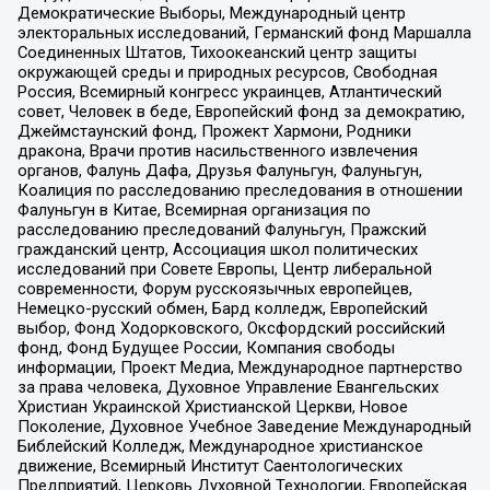
Демократические Выборы, Международный центр
электоральных исследований, Германский фонд Маршалла
Соединенных Штатов, Тихоокеанский центр защиты
окружающей среды и природных ресурсов, Свободная
Россия, Всемирный конгресс украинцев, Атлантический
совет, Человек в беде, Европейский фонд за демократию,
Джеймстаунский фонд, Прожект Хармони, Родники
дракона, Врачи против насильственного извлечения
органов, Фалунь Дафа, Друзья Фалуньгун, Фалуньгун,
Коалиция по расследованию преследования в отношении
Фалуньгун в Китае, Всемирная организация по
расследованию преследований Фалуньгун, Пражский
гражданский центр, Ассоциация школ политических
исследований при Совете Европы, Центр либеральной
современности, Форум русскоязычных европейцев,
Немецко-русский обмен, Бард колледж, Европейский
выбор, Фонд Ходорковского, Оксфордский российский
фонд, Фонд Будущее России, Компания свободы
информации, Проект Медиа, Международное партнерство
за права человека, Духовное Управление Евангельских
Христиан Украинской Христианской Церкви, Новое
Поколение, Духовное Учебное Заведение Международный
Библейский Колледж, Международное христианское
движение, Всемирный Институт Саентологических
Предприятий, Церковь Духовной Технологии, Европейская