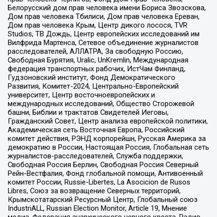
Белорусский дом прав человека имени Бориса Звозскова,
Дом прав человека Тбилиси, Дом прав человека Ереван,
Дом прав человека Крым, Центр дикого лосося, TVR
Studios, ТВ Дождь, Центр европейских исследований им
Вилфрида Мартенса, Сетевое объединение журналистов
расследователей, АЛЛАТРА, За свободную Россию,
Свободная Бурятия, Uralic, UnKremlin, Международная
федерация транспортных рабочих, ИстЧам Финланд,
Гудзоновский институт, Фонд Демократического
Развития, Комитет-2024, Центрально-Европейский
университет, Центр восточноевропейских и
международных исследований, Общество Сторожевой
башни, Библии и трактатов Свидетелей Иеговы,
Гражданский Совет, Центр анализа европейской политики,
Академическая сеть Восточная Европа, Российский
комитет действия, РЭНД корпорейшн, Русская Америка за
демократию в России, Настоящая Россия, Глобальная сеть
журналистов-расследователей, Служба поддержки,
Свободная Россия Берлин, Свободная Россия Северный
Рейн-Вестфалия, Фонд глобальной помощи, Антивоенный
комитет России, Russie-Libertes, La Asocicion de Rusos
Libres, Союз за возвращение Северных территорий,
Крымскотатарский Ресурсный Центр, Глобальный союз
IndustriALL, Russian Election Monitor, Article 19, Мнение