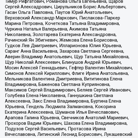
Тимур Рифгатович, Романова Ольга Евгеньевна, Щаров
Сергей Алексадрович, Цирульников Борис Альбертович,
Гасан Ольга Павловна, Паутов Юрий Анатольевич,
Верховский Александр Маркович, Пислакова-Паркер
Марина Петровна, Кочеткова Татьяна Владимировна,
Чуркина Наталья Валерьевна, Акимова Татьяна
Николаевна, Золотарева Екатерина Александровна,
Рачинский Ян Збигневич, Жемкова Елена Борисовна,
Гудков Лев Дмитриевич, Илларионова Юлия Юрьевна,
Саранг Анна Васильевна, Захарова Светлана Сергеевна,
Аверин Владимир Анатольевич, Щур Татьяна Михайловна,
Щур Николай Алексеевич, Блинушов Андрей Юрьевич,
Мосин Алексей Геннадьевич, Гефтер Валентин Михайлович,
Симонов Алексей Кириллович, Флиге Ирина Анатольевна,
Мельникова Валентина Дмитриевна, Вититинова Елена
Владимировна, Баженова Светлана Куприяновна,
Максимов Сергей Владимирович, Беляев Сергей Иванович,
Голубева Елена Николаевна, Ганнушкина Светлана
Алексеевна, Закс Елена Владимировна, Буртина Елена
Юрьевна, Гендель Людмила Залмановна, Кокорина
Екатерина Алексеевна, Шуманов Илья Вячеславович,
Арапова Галина Юрьевна, Свечников Анатолий Мариевич,
Прохоров Вадим Юрьевич, Шахова Елена Владимировна,
Подузов Сергей Васильевич, Протасова Ирина
Вячеславовна, Литинский Леонид Борисович, Лукашевский