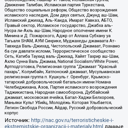
Движение Талибан, Исламская партия Туркестана,
Общество социальных реформ, Общество возрождения
исламского наследия, Дом двух святых, Джунд аш-Шам,
Исламский джихад, Аль-Каида, Имарат Кавказ, АБТО,
Правый сектор, Исламское государство, Джабха аль-
Нусра ли-Ахль аш-Шам, Народное ополчение имени К.
Минина и Д. Пожарского, Аджр от Аллаха Субхану уа
Тагьаля SHAM, АУМ Синрике, Муджахеды джамаата Ат-
Тавхида Валь-Джихад, Чистопольский Джамаат, Рохнамо
ба суи давлати исломи, Террористическое сообщество
Сеть, Катиба Таухид валь-Джихад, Хайят Тахрир аш-Шам,
Ахлю Сунна Валь Джамаа, National Socialism/White Power,
Артподготовка, Религиозная группа “Джамаат “Красный
пахарь”, Колумбайн, Хатлонский джамаат, Мусульманская
религиозная группа п. Кушкуль г. Оренбург, Крымско-
татарский добровольческий батальон имени Номана
Челебиджихана, Азов, Партия исламского возрождения
Таджикистана, Народная самооборона, Дуббайский
джамаат, московская ячейка, Батал-Хаджи Белхороев,
Маньяки Культ Убийц, Молодёжь Которая Улыбается,
Легион Свобода России, Айдар, Русский добровольческий
корпус
Источник:
http://nac.gov.ru/terroristicheskie-i-
ekstremistskie-organizacii-i-materialy.html
данные