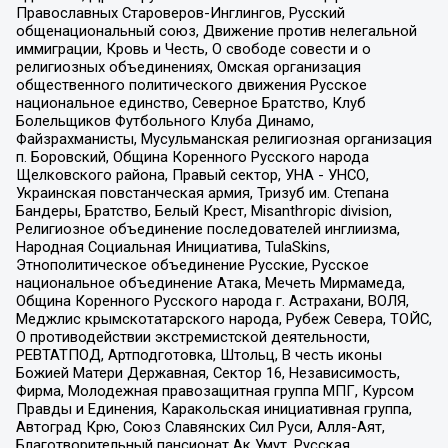
Православных Староверов-Инглингов, Русский
общенациональный союз, Движение против нелегальной
иммиграции, Кровь и Честь, О свободе совести и о
религиозных объединениях, Омская организация
общественного политического движения Русское
национальное единство, Северное Братство, Клуб
Болельщиков Футбольного Клуба Динамо,
Файзрахманисты, Мусульманская религиозная организация
п. Боровский, Община Коренного Русского народа
Щелковского района, Правый сектор, УНА - УНСО,
Украинская повстанческая армия, Тризуб им. Степана
Бандеры, Братство, Белый Крест, Misanthropic division,
Религиозное объединение последователей инглиизма,
Народная Социальная Инициатива, TulaSkins,
Этнополитическое объединение Русские, Русское
национальное объединение Атака, Мечеть Мирмамеда,
Община Коренного Русского народа г. Астрахани, ВОЛЯ,
Меджлис крымскотатарского народа, Рубеж Севера, ТОЙС,
О противодействии экстремистской деятельности,
РЕВТАТПОД, Артподготовка, Штольц, В честь иконы
Божией Матери Державная, Сектор 16, Независимость,
Фирма, Молодежная правозащитная группа МПГ, Курсом
Правды и Единения, Каракольская инициативная группа,
Автоград Крю, Союз Славянских Сил Руси, Алля-Аят,
Благотворительный пансионат Ак Умут, Русская