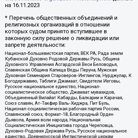
на
16.11.2023
* Перечень общественных объединений и
религиозных организаций в отношении
которых судом принято вступившее в
законную силу решение о ликвидации или
запрете деятельности:
Национал-большевистская партия, ВЕК РА, Рада земли
Кубанской Духовно Родовой Державы Русь, Община
Духовного Управления Асгардской Веси Беловодья,
Славянская Община Капища Веды Перуна, Мужская
Духовная Семинария Староверов-Инглингов, Нурджулар, К
Богодержавию, Таблиги Джамаат, Свидетели Иеговы,
Русское национальное единство, Национал-
социалистическое общество, Джамаат мувахидов,
Объединенный Вилайат Кабарды, Балкарии и Карачая,
Союз славян, Ат-Такфир Валь-Хиджра, Пит Буль,
Национал-социалистическая рабочая партия России,
Славянский союз, Формат-18, Благородный Орден
Дьявола, Армия воли народа, Национальная
Социалистическая Инициатива города Череповца,
Духовно-Родовая Держава Русь, Русское национальное
единство, Древнерусской Инглистической церкви