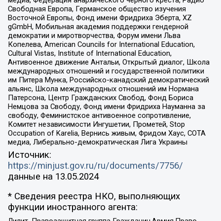
медиа, Федерация анархического черного креста, Радио
Свободная Европа, Германское общество изучения
Восточной Европы, Фонд имени Фридриха Эберта, XZ
gGmbH, Мобильная академия поддержки гендерной
демократии и миротворчества, Форум имени Льва
Копелева, American Councils for International Education,
Cultural Vistas, Institute of International Education,
Антивоенное движение Антальи, Открытый диалог, Школа
международных отношений и государственной политики
им Питера Мунка, Российско-канадский демократический
альянс, Школа международных отношений им Нормана
Патерсона, Центр Гражданских Свобод, Фонд Бориса
Немцова за Свободу, Фонд имени Фридриха Науманна за
свободу, Феминистское антивоенное сопротивление,
Комитет независимости Ингушетии, Прометей, Stop
Occupation of Karelia, Вернись живым, Фридом Хаус, СОТА
медиа, Либерально-демократическая Лига Украины
Источник:
https://minjust.gov.ru/ru/documents/7756/
данные на
13.05.2024
* Сведения реестра НКО, выполняющих
функции иностранного агента:
Лилит, Правозащитная группа Гражданин.Армия.Право,