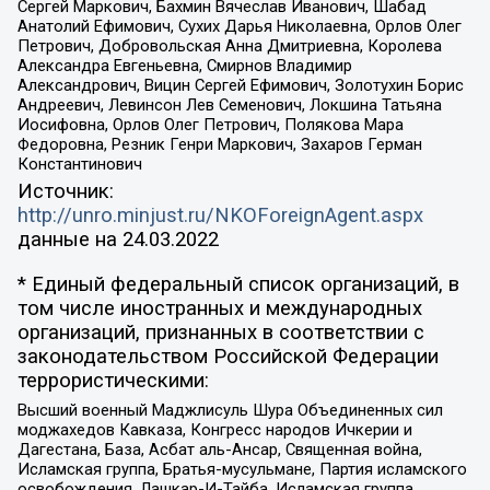
Сергей Маркович, Бахмин Вячеслав Иванович, Шабад
Анатолий Ефимович, Сухих Дарья Николаевна, Орлов Олег
Петрович, Добровольская Анна Дмитриевна, Королева
Александра Евгеньевна, Смирнов Владимир
Александрович, Вицин Сергей Ефимович, Золотухин Борис
Андреевич, Левинсон Лев Семенович, Локшина Татьяна
Иосифовна, Орлов Олег Петрович, Полякова Мара
Федоровна, Резник Генри Маркович, Захаров Герман
Константинович
Источник:
http://unro.minjust.ru/NKOForeignAgent.aspx
данные на
24.03.2022
* Единый федеральный список организаций, в
том числе иностранных и международных
организаций, признанных в соответствии с
законодательством Российской Федерации
террористическими:
Высший военный Маджлисуль Шура Объединенных сил
моджахедов Кавказа, Конгресс народов Ичкерии и
Дагестана, База, Асбат аль-Ансар, Священная война,
Исламская группа, Братья-мусульмане, Партия исламского
освобождения, Лашкар-И-Тайба, Исламская группа,