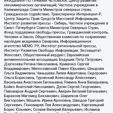
АКАДЕМИЯ ПО ПРАВАМ ЧЕЛОВЕКА, Центр развития
некоммерческих организаций, Частное учреждение в
Калининграде Совета Министров северных стран,
Гражданское содействие, Трансперенси Интернешнл-Р,
Центр Защиты Прав Средств Массовой Информации,
Институт развития прессы - Сибирь, Частное учреждение в
Санкт-Петербурге Совета Министров Северных Стран,
Фонд поддержки свободы прессы, Гражданский контроль,
Человек и Закон, Общественная комиссия по сохранению
наследия академика Сахарова, Информационное
агентство МЕМО. РУ, Институт региональной прессы,
Институт Развития Свободы Информации, Экозащита!-
Женсовет, Общественный вердикт, Евразийская
антимонопольная ассоциация, Бедушев Петр Петрович,
Дзугкоева Регина Николаевна, Кривенко Сергей
Владимирович, Милославский Павел Юрьевич, Шнырова
Ольга Вадимовна, Чанышева Лилия Айратовна, Сидорович
Ольга Борисовна, Туровский Александр Алексеевич,
Васильева Анастасия Евгеньевна, Ривина Анна Валерьевна,
Бойко Анатолий Николаевич, Дугин Сергей Георгиевич,
Пивоваров Андрей Сергеевич, Аверин Виталий Евгеньевич,
Барахоев Магомед Бекханович, Шарипков Олег
Викторович, Мошель Ирина Ароновна, Шведов Григорий
Сергеевич, Пономарев Лев Александрович, Каргалицкий
Борис Юльевич, Созаев Валерий Валерьевич, Исламов