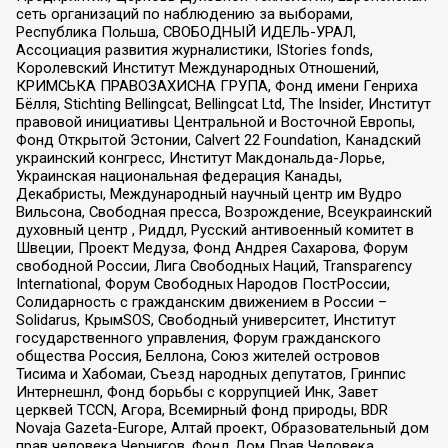
сеть организаций по наблюдению за выборами,
Республика Польша, СВОБОДНЫЙ ИДЕЛЬ-УРАЛ,
Ассоциация развития журналистики, IStories fonds,
Королевский Институт Международных Отношений,
КРИМСЬКА ПРАВОЗАХИСНА ГРУПА, Фонд имени Генриха
Бёлля, Stichting Bellingcat, Bellingcat Ltd, The Insider, Институт
правовой инициативы Центральной и Восточной Европы,
Фонд Открытой Эстонии, Calvert 22 Foundation, Канадский
украинский конгресс, Институт Макдональда-Лорье,
Украинская национальная федерация Канады,
Декабристы, Международный научный центр им Вудро
Вильсона, Свободная пресса, Возрождение, Всеукраинский
духовный центр , Риддл, Русский антивоенный комитет в
Швеции, Проект Медуза, Фонд Андрея Сахарова, Форум
свободной России, Лига Свободных Наций, Transparеncy
International, Форум Свободных Народов ПостРоссии,
Солидарность с гражданским движением в России –
Solidarus, КрымSOS, Свободный университет, Институт
государственного управления, Форум гражданского
общества Россия, Беллона, Союз жителей островов
Тисима и Хабомаи, Съезд народных депутатов, Гринпис
Интернешнл, Фонд борьбы с коррупцией Инк, Завет
церквей TCCN, Агора, Всемирный фонд природы, BDR
Novaja Gazeta-Europe, Алтай проект, Образовательный дом
прав человека Чернигов, Фонд Дом Прав Человека,