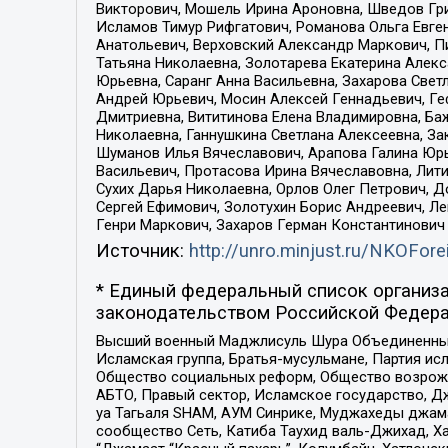
Викторович, Мошель Ирина Ароновна, Шведов Гри
Исламов Тимур Рифгатович, Романова Ольга Евге
Анатольевич, Верховский Александр Маркович, П
Татьяна Николаевна, Золотарева Екатерина Алек
Юрьевна, Саранг Анна Васильевна, Захарова Свет
Андрей Юрьевич, Мосин Алексей Геннадьевич, Ге
Дмитриевна, Вититинова Елена Владимировна, Ба
Николаевна, Ганнушкина Светлана Алексеевна, За
Шуманов Илья Вячеславович, Арапова Галина Юрь
Васильевич, Протасова Ирина Вячеславовна, Лит
Сухих Дарья Николаевна, Орлов Олег Петрович, 
Сергей Ефимович, Золотухин Борис Андреевич, Л
Генри Маркович, Захаров Герман Константинович
Источник:
http://unro.minjust.ru/NKOFore
* Единый федеральный список организа
законодательством Российской Федера
Высший военный Маджлисуль Шура Объединенных с
Исламская группа, Братья-мусульмане, Партия ис
Общество социальных реформ, Общество возрожд
АБТО, Правый сектор, Исламское государство, Д
уа Тагьаля SHAM, АУМ Синрике, Муджахеды джама
сообщество Сеть, Катиба Таухид валь-Джихад, Хай