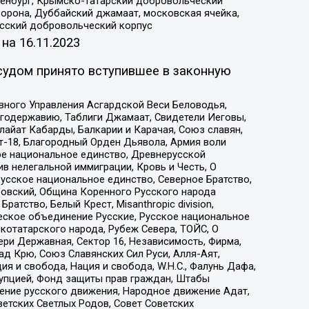
Оренбург, Крымско-татарский добровольческий
орона, Дуббайский джамаат, московская ячейка,
усский добровольческий корпус
 на
16.11.2023
судом принято вступившее в законную
вного Управления Асгардской Веси Беловодья,
годержавию, Таблиги Джамаат, Свидетели Иеговы,
айат Кабарды, Балкарии и Карачая, Союз славян,
т-18, Благородный Орден Дьявола, Армия воли
ое национальное единство, Древнерусской
 нелегальной иммиграции, Кровь и Честь, О
усское национальное единство, Северное Братство,
ровский, Община Коренного Русского народа
атство, Белый Крест, Misanthropic division,
еское объединение Русские, Русское национальное
котатарского народа, Рубеж Севера, ТОЙС, О
ри Державная, Сектор 16, Независимость, Фирма,
д Крю, Союз Славянских Сил Руси, Алля-Аят,
я и свобода, Нация и свобода, W.H.С., Фалунь Дафа,
рупцией, Фонд защиты прав граждан, Штабы
ение русского движения, Народное движение Адат,
етских Светлых Родов, Совет Советских