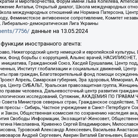
и и миротворчества, Форум имени Льва Копелева, American Counci
ое движение Антальи, Открытый диалог, Школа международных отн
Школа международных отношений им Нормана Патерсона, Центр
ду, Феминистское антивоенное сопротивление, Комитет независ
а, Либерально-демократическая Лига Украины
uments/7756/
данные на
13.05.2024
функции иностранного агента:
раво, Нижегородский центр немецкой и европейской культуры,
тики, Фонд борьбы с коррупцией, Альянс врачей, НАСИЛИЮ.НЕТ,
я инициатива, Гражданский Союз, Хасдей Ерушалаим, Центр по
юченных, Институт глобализации и социальных движений, Цент
ты прав граждан, Благотворительный фонд помощи осужденным
а, Проект Апрель, Самарская губерния, Эра здоровья, Мемориал
ера, Центр СИБАЛЬТ, Уральская правозащитная группа, Женщины
по правам человека, Дальневосточный центр развития гражданс
ологических исследований, Сутяжник, АКАДЕМИЯ ПО ПРАВАМ Ч
е Совета Министров северных стран, Гражданское содействие,
я прессы - Сибирь, Частное учреждение в Санкт-Петербурге С
 и Закон, Общественная комиссия по сохранению наследия ак
звития Свободы Информации, Экозащита!-Женсовет, Общественн
Регина Николаевна, Кривенко Сергей Владимирович, Милославс
совна, Туровский Александр Алексеевич, Васильева Анастасия
Пивоваров Андрей Сергеевич, Аверин Виталий Евгеньевич, Бара