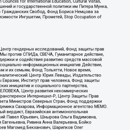
ls for International Education, Cultural Vistas,
ошений и государственной политики им Питера Мунка,
 Гражданских Свобод, Фонд Бориса Немцова за
имости Ингушетии, Прометей, Stop Occupation of
 Центр гендерных исследований, Фонд защиты прав
 Мы против СПИДа, СВЕЧА, Гуманитарное действие,
ддержки и содействия развитию средств массовой
р социально-информационных инициатив Действие,
 и их семьям, Фонд Тольятти, Новое время,
, Аналитический Центр Юрия Левады, Издательство
 Евразии, Институт прав человека, Фонд защиты
ких инициатив и социального партнерства,
ЕЛОВЕКА, Центр развития некоммерческих
 Трансперенси Интернешнл-Р, Центр Защиты Прав
овета Министров Северных Стран, Фонд поддержки
адемика Сахарова, Информационное агентство МЕМО.
ый вердикт, Евразийская антимонопольная
кий Павел Юрьевич, Шнырова Ольга Вадимовна,
 Евгеньевна, Ривина Анна Валерьевна, Бойко
хоев Магомед Бекханович, Шарипков Олег