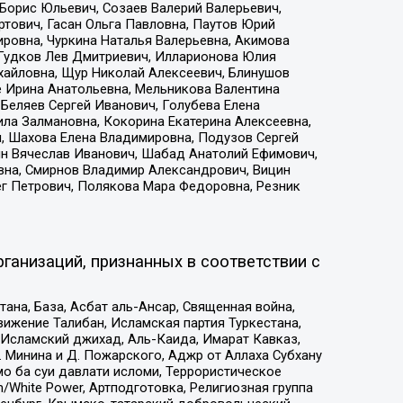
Борис Юльевич, Созаев Валерий Валерьевич,
тович, Гасан Ольга Павловна, Паутов Юрий
ровна, Чуркина Наталья Валерьевна, Акимова
 Гудков Лев Дмитриевич, Илларионова Юлия
ихайловна, Щур Николай Алексеевич, Блинушов
е Ирина Анатольевна, Мельникова Валентина
Беляев Сергей Иванович, Голубева Елена
ила Залмановна, Кокорина Екатерина Алексеевна,
, Шахова Елена Владимировна, Подузов Сергей
ин Вячеслав Иванович, Шабад Анатолий Ефимович,
вна, Смирнов Владимир Александрович, Вицин
ег Петрович, Полякова Мара Федоровна, Резник
ганизаций, признанных в соответствии с
на, База, Асбат аль-Ансар, Священная война,
ижение Талибан, Исламская партия Туркестана,
Исламский джихад, Аль-Каида, Имарат Кавказ,
 Минина и Д. Пожарского, Аджр от Аллаха Субхану
о ба суи давлати исломи, Террористическое
/White Power, Артподготовка, Религиозная группа