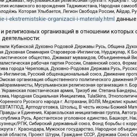
ий джамаат, Мусульманская религиозная группа п. Кушкуль г. 
ртия исламского возрождения Таджикистана, Народная самооб
олодёжь Которая Улыбается, Легион Свобода России, Айдар, Р
ie-i-ekstremistskie-organizacii-i-materialy.html
данные
и религиозных организаций в отношении которых 
 деятельности:
земли Кубанской Духовно Родовой Державы Русь, Община Духо
 Духовная Семинария Староверов-Инглингов, Нурджулар, К Бо
листическое общество, Джамаат мувахидов, Объединенный Вил
иалистическая рабочая партия России, Славянский союз, Форма
ива города Череповца, Духовно-Родовая Держава Русь, Русск
-Инглингов, Русский общенациональный союз, Движение против
 Омская организация общественного политического движения Р
йзрахманисты, Мусульманская религиозная организация п. Бо
краинская повстанческая армия, Тризуб им. Степана Бандеры, Бр
зма, Народная Социальная Инициатива, TulaSkins, Этнополитич
оренного Русского народа г. Астрахани, ВОЛЯ, Меджлис крымс
РЕВТАТПОД, Артподготовка, Штольц, В честь иконы Божией Мате
равды и Единения, Каракольская инициативная группа, Автогра
спублика Русь, Арестантское уголовное единство, Башкорт, Наци
окузнецк/РПК, Сибирский державный союз, Фонд борьбы с кор
округа г. Краснодара, Мужское государство, Народное объедин
ой области, Проект Штурм, Граждане СССР, Держава Союз Сов