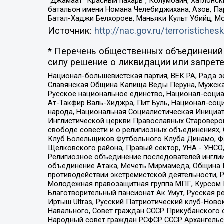
“Джамаат “Красный пахарь”, Колумбайн, Хатлонск
батальон имени Номана Челебиджихана, Азов, Па
Батал-Хаджи Белхороев, Маньяки Культ Убийц, М
Источник:
http://nac.gov.ru/terroristichesk
* Перечень общественных объединений 
силу решение о ликвидации или запрете
Национал-большевистская партия, ВЕК РА, Рада 
Славянская Община Капища Веды Перуна, Мужская
Русское национальное единство, Национал-социа
Ат-Такфир Валь-Хиджра, Пит Буль, Национал-соц
народа, Национальная Социалистическая Инициат
Инглистической церкви Православных Староверов
свободе совести и о религиозных объединениях,
Клуб Болельщиков Футбольного Клуба Динамо, Фа
Щелковского района, Правый сектор, УНА - УНСО, У
Религиозное объединение последователей инглии
объединение Атака, Мечеть Мирмамеда, Община К
противодействии экстремистской деятельности, 
Молодежная правозащитная группа МПГ, Курсом П
Благотворительный пансионат Ак Умут, Русская ре
Иртыш Ultras, Русский Патриотический клуб-Нов
Навального, Совет граждан СССР Прикубанского 
Народный совет граждан РСФСР СССР Архангельск