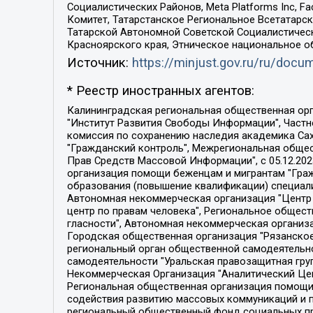
Социалистических Районов, Meta Platforms Inc, 
Комитет, Татарстанское Региональное Всетатар
Татарской Автономной Советской Социалистическ
Красноярского края, Этническое национальное о
Источник:
https://minjust.gov.ru/ru/doc
* Реестр иностранных агентов:
Калининградская региональная общественная организация "Экозащита!-Женсовет", Фонд содействия защите прав и свобод граждан "Общественный вердикт", Фонд "Институт Развития Свободы Информации", Частное учреждение "Информационное агентство МЕМО. РУ", Региональная общественная организация "Общественная комиссия по сохранению наследия академика Сахарова", Фонд поддержки свободы прессы, Санкт-Петербургская общественная правозащитная организация "Гражданский контроль", Межрегиональная общественная организация "Информационно-просветительский центр "Мемориал", Региональный Фонд "Центр Защиты Прав Средств Массовой Информации", с 05.12.2023 Фонд "Центр Защиты Прав Средств массовой информации", Региональная общественная благотворительная организация помощи беженцам и мигрантам "Гражданское содействие", Негосударственное образовательное учреждение дополнительного профессионального образования (повышение квалификации) специалистов "АКАДЕМИЯ ПО ПРАВАМ ЧЕЛОВЕКА", Свердловская региональная общественная организация "Сутяжник", Автономная некоммерческая организация "Центр независимых социологических исследований", Союз общественных объединений "Российский исследовательский центр по правам человека", Региональное общественное учреждение научно-информационный центр "МЕМОРИАЛ", Некоммерческая организация "Фонд защиты гласности", Автономная некоммерческая организация "Институт прав человека", Городская общественная организация "Екатеринбургское общество "МЕМОРИАЛ", Городская общественная организация "Рязанское историко-просветительское и правозащитное общество "Мемориал" (Рязанский Мемориал), Челябинский региональный орган общественной самодеятельности – женское общественное объединение "Женщины Евразии", Челябинский региональный орган общественной самодеятельности "Уральская правозащитная группа", Фонд содействия защите здоровья и социальной справедливости имени Андрея Рылькова, Автономная Некоммерческая Организация "Аналитический Центр Юрия Левады", Автономная некоммерческая организация социальной поддержки населения "Проект Апрель", Региональная общественная организация помощи женщинам и детям, находящимся в кризисной ситуации "Информационно-методический центр "Анна", Фонд содействия развитию массовых коммуникаций и правовому просвещению "Так-так-Так", Фонд содействия устойчивому развитию "Серебряная тайга", Свердловский региональный общественный фонд социальных проектов "Новое время", "Idel.Реалии", Кавказ.Реалии, Крым.Реалии, Телеканал Настоящее Время, Татаро-башкирская служба Радио Свобода (Azatliq Radiosi), Радио Свободная Европа/Радио Свобода (PCE/PC), "Сибирь.Реалии", "Фактограф", Благотворительный фонд помощи осужденным и их семьям, Автономная некоммерческая организация "Институт глобализации и социальных движений", Фонд "В защиту прав заключенных", Частное учреждение "Центр поддержки и содействия развитию средств массовой информации", Пензенский региональный общественный благотворительный фонд "Гражданский союз", "Север.Реалии", Некоммерческая организация Фонд "Правовая инициатива", 