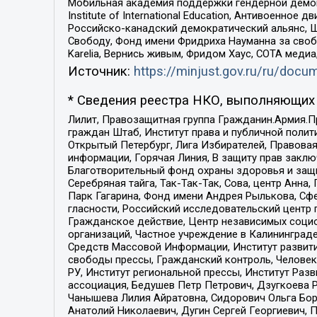
Мобильная академия поддержки гендерной демократи
Institute of International Education, Антивоенн
Российско-канадский демократический альянс, 
Свободу, Фонд имени Фридриха Науманна за свобо
Karelia, Вернись живым, Фридом Хаус, СОТА меди
Источник:
https://minjust.gov.ru/ru/doc
* Сведения реестра НКО, выполняющих 
Лилит, Правозащитная группа Гражданин.Армия.П
граждан Штаб, Институт права и публичной поли
Открытый Петербург, Лига Избирателей, Правова
информации, Горячая Линия, В защиту прав закл
Благотворительный фонд охраны здоровья и защи
Серебряная тайга, Так-Так-Так, Сова, центр Анн
Парк Гагарина, Фонд имени Андрея Рылькова, Сф
гласности, Российский исследовательский центр 
Гражданское действие, Центр независимых соци
организаций, Частное учреждение в Калининград
Средств Массовой Информации, Институт развити
свободы прессы, Гражданский контроль, Человек
РУ, Институт региональной прессы, Институт Ра
ассоциация, Бедушев Петр Петрович, Дзугкоева 
Чанышева Лилия Айратовна, Сидорович Ольга Бори
Анатолий Николаевич, Дугин Сергей Георгиевич, 