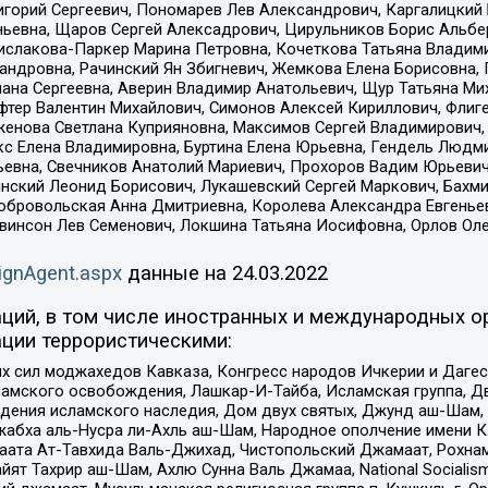
горий Сергеевич, Пономарев Лев Александрович, Каргалицкий 
ньевна, Щаров Сергей Алексадрович, Цирульников Борис Альбер
ислакова-Паркер Марина Петровна, Кочеткова Татьяна Владими
сандровна, Рачинский Ян Збигневич, Жемкова Елена Борисовна,
лана Сергеевна, Аверин Владимир Анатольевич, Щур Татьяна М
фтер Валентин Михайлович, Симонов Алексей Кириллович, Флиг
женова Светлана Куприяновна, Максимов Сергей Владимирович, 
кс Елена Владимировна, Буртина Елена Юрьевна, Гендель Людм
евна, Свечников Анатолий Мариевич, Прохоров Вадим Юрьевич
инский Леонид Борисович, Лукашевский Сергей Маркович, Бахм
Добровольская Анна Дмитриевна, Королева Александра Евгенье
евинсон Лев Семенович, Локшина Татьяна Иосифовна, Орлов Ол
ignAgent.aspx
данные на
24.03.2022
ций, в том числе иностранных и международных ор
ции террористическими:
ил моджахедов Кавказа, Конгресс народов Ичкерии и Дагеста
ламского освобождения, Лашкар-И-Тайба, Исламская группа, Дв
ения исламского наследия, Дом двух святых, Джунд аш-Шам, 
жабха аль-Нусра ли-Ахль аш-Шам, Народное ополчение имени К.
ата Ат-Тавхида Валь-Джихад, Чистопольский Джамаат, Рохнам
ят Тахрир аш-Шам, Ахлю Сунна Валь Джамаа, National Socialism