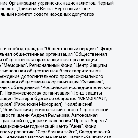
ение Организации украинских националистов, Черный
ическое Движение Весна, Верховный Совет
ельный комитет совета народных депутатов
ции социально-правовых программ "Лилит", Дальневосточное общественное движение "Маяк", Санкт-Петербургская ЛГБТ-инициативная группа "Выход", Инициативная группа ЛГБТ+ "Реверс", Алексеев Андрей Викторович, Бекбулатова Таисия Львовна, Беляев Иван Михайлович, Владыкина Елена Сергеевна, Гельман Марат Александрович, Никульшина Вероника Юрьевна, Толоконникова Надежда Андреевна, Шендерович Виктор Анатольевич, Общество с ограниченной ответственностью "Данное сообщение", Общество с ограниченной ответственностью Издательский дом "Новая глава", Айнбиндер Александра Александровна, Московский комьюнити-центр для ЛГБТ+инициатив, Благотворительный фонд развития филантропии, Deutsche Welle (Германия, Kurt-Schumacher-Strasse 3, 53113 Bonn), Борзунова Мария Михайловна, Воробьев Виктор Викторович, Голубева Анна Львовна, Константинова Алла Михайловна, Малкова Ирина Владимировна, Мурадов Мурад Абдулгалимович, Осетинская Елизавета Николаевна, Понасенков Евгений Николаевич, Ганапольский Матвей Юрьевич, Киселев Евгений Алексеевич, Борухович Ирина Григорьевна, Дремин Иван Тимофеевич, Дубровский Дмитрий Викторович, Красноярская региональная общественная организация поддержки и развития альтернативных образовательных технологий и межкультурных коммуникаций "ИНТЕРРА", Маяковская Екатерина Алексеевна, Фейгин Марк Захарович, Филимонов Андрей Викторович, Дзугкоева Регина Николаевна, Доброхотов Роман Александрович, Дудь Юрий Александрович, Елкин Сергей Владимирович, Кругликов Кирилл Игоревич, Сабунаева Мария Леонидовна, Семенов Алексей Владимирович, Шаинян Карен Багратович, Шульман Екатерина Михайловна, Асафьев Артур Валерьевич, Вахштайн Виктор Семенович, Венедиктов Алексей Алексеевич, Лушникова Екатерина Евгеньевна, Волков Леонид Михайлович, Невзоров Александр Глебович, Пархоменко Сергей Борисович, Сироткин Ярослав Николаевич, Кара-Мурза Владимир Владимирович, Баранова Наталья Владимировна, Гозман Леонид Яковлевич, Кагарлицкий Борис Юльевич, Климарев Михаил Валерьевич, Милов Владимир Станиславович, Автономная некоммерческая организация Краснодарский центр современного искусства "Типография", Моргенштерн Алишер Тагирович, Соболь Любовь Эдуардовна, Общество с ограниченной ответственностью "ЛИЗА НОРМ", Каспаров Гарри Кимович, Ходорковский Михаил Борисович, Общество с ограниченной ответственностью "Апрельские тезисы", Данилович Ирина Брониславовна, Кашин Олег Владимирович, Петров Николай Владимирович, Пивоваров Алексей Владимирович, Соколов Михаил Владимирович, Цветкова Юлия Владимировна, Чичваркин Евгений Александрович, Комитет против пыток/Команда против пыток, Общество с ограниченной ответственностью "Первый научный", Общество с ограниченной ответственностью "Вертолет и ко", Белоцерковская Вероника Борисовна, Кац Максим Евгеньевич, Лазарева Татьяна Юрьевна, Шаведдинов Руслан Табризович, Яшин Илья Валерьевич, Общество с ограниченной ответственностью "Иноагент ААВ", Алешковский Дмитрий Петрович, Альбац Евгения Марковна, Быков Дмитрий Львович, Галямина Юлия Евгеньевна, Лойко Сергей Леонидович, Мартынов Кирилл Константинович, Медведев Сергей Александрович, Крашенинников Федор Геннадиевич, Гордеева Катерина Вл