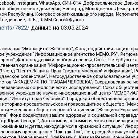
Facebook, Instagram, WhatsApp, СИЧ-С14, Добровольческое Движ
ское общественное движение, Невоград, Молодежное Демократ
ой Республики, Конгресс ойрат-калмыцкого народа, Исполнит
бъединение, ЛГБТ, Я.МЫ Сергей Фургал
uments/7822/
данные на
03.05.2024
Общество с ограниченной ответственностью "Радио Свободная Европа/Радио Свобода", Чешское информационное агентство "MEDIUM-ORIENT", Красноярская региональная общественная организация "Мы против СПИДа", Камалягин Денис Николаевич, Маркелов Сергей Евгеньевич, Пономарев Лев Александрович, Савицкая Людмила Алексеевна, Автономная некоммерческая организация "Центр по работе с проблемой насилия "НАСИЛИЮ.НЕТ", Межрегиональный профессиональный союз работников здравоохранения "Альянс врачей", Юридическое лицо, зарегистрированное в Латвийской Республике, SIA "Medusa Project" (регистрационный номер 40103797863, дата регистрации 10.06.2014), Некоммерческая организация "Фонд по борьбе с коррупцией", Автономная некоммерческая организация "Институт права и публичной политики", Баданин Роман Сергеевич, Гликин Максим Александрович, Железнова Мария Михайловна, Лукьянова Юлия Сергеевна, Маетная Елизавета Витальевна, Маняхин Петр Борисович, Чуракова Ольга Владимировна, Ярош Юлия Петровна, Юридическое лицо "The Insider SIA", зарегистрированное в Риге, Латвийская Республика (дата регистрации 26.06.2015), являющееся администратором доменного имени интернет-издания "The Insider SIA", https://theins.ru, Постернак Алексей Евгеньевич, Рубин Михаил Аркадьевич, Анин Роман Александрович, Юридическое лицо Istories fonds, зарегистрированное в Латвийской Республике (регистрационный номер 50008295751, дата регистрации 24.02.2020), Великовский Дмитрий Александрович, Долинина Ирина Николаевна, Мароховская Алеся Алексеевна, Шлейнов Роман Юрьевич, Шмагун Олеся Валентиновна, Общество с ограниченной ответственностью "Альтаир 2021", Общество с ограниченной ответственностью "Вега 2021", Общество с ограниченной ответственностью "Главный редактор 2021", Общество с ограниченной ответственностью "Ромашки монолит", Важенков Артем Валерьевич, Ивановская областная общественная организация "Центр гендерных исследований", Гурман Юрий Альбертович, Медиапроект "ОВД-Инфо", Егоров Владимир Владимирович, Жилинский Владимир Александрович, Общество с ограниченной ответственностью "ЗП", Иванова София Юрьевна, Карезина Инна Павловна, Кильтау Екатерина Викторовна, Петров Алексей Викторович, Пискунов Сергей Евгеньевич, Смирнов Сергей Сергеевич, Тихонов Михаил Сергеевич, Общество с ограниченной ответственностью "ЖУРНАЛИСТ-ИНОСТРАННЫЙ АГЕНТ", Арапова Галина Юрьевна, Вольтская Татьяна Анатольевна, Американская компания "Mason G.E.S. Anonymous Foundation" (США), являющаяся владельцем интернет-издания https://mnews.world/, Компания "Stichting Bellingcat", зарегистрированная в Нидерландах (дата регистрации 11.07.2018), Захаров Андрей Вячеславович, Клепиковская Екатерина Дмитриевна, Общество с ограниченной ответственностью "МЕМО", Перл Роман Александрович, Симонов Евгений Алексеевич, Соловьева Елена Анатольевна, Сотников Даниил Владимирович, Сурначева Елизавета Дмитриевна, Автономная некоммерческая организация по защите прав человека и информированию населения "Якутия – Наше Мнение", Общество с ограниченной ответственностью "Москоу диджитал медиа", с 26.01.2023 Общество с ограниченной ответственностью "Чайка Белые сады", Ветошкина Валерия Валерьевна, Заговора Максим Александрович, Межрегиональное общественное движение "Российская ЛГБТ - сеть", Оленичев Максим Владимирович, Павлов Иван Юрьевич, Скворцова Елена Сергеевна, Общество с ограниченной ответственностью "Как бы инагент", Кочетков Игорь Викторович, Общество с ограниченной ответственностью "Честные выборы", Еланчик Олег Александрович, Общество с ограниченной ответственностью "Нобелевский призыв", Гималова Регина Эмилевна, Григорьев Андрей Валерьевич, Григорьева Алина Александровна, Ассоциация по содействию защите прав призывников, альтернативнослужащих и военнослужащих "Правозащитная группа "Гражданин.Армия.Право", Хисамова Регина Фаритовна, Автономная некоммерческая организация по реализа