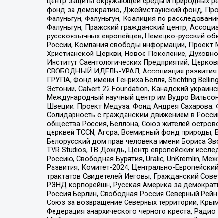
центр защиты окружающей среды и природных ресу
фонд за демократию, Джеймстаунский фонд, Прож
Фалуньгун, Фалуньгун, Коалиция по расследован
Фалуньгун, Пражский гражданский центр, Ассоци
русскоязычных европейцев, Немецко-русский об
России, Компания свободы информации, Проект М
Христианской Церкви, Новое Поколение, Духовн
Институт Саентологических Предприятий, Церков
СВОБОДНЫЙ ИДЕЛЬ-УРАЛ, Ассоциация развития ж
ГРУПА, Фонд имени Генриха Бёлля, Stichting Bellin
Эстонии, Calvert 22 Foundation, Канадский укра
Международный научный центр им Вудро Вильсона
Швеции, Проект Медуза, Фонд Андрея Сахарова, Ф
Солидарность с гражданским движением в России 
общества Россия, Беллона, Союз жителей острово
церквей TCCN, Агора, Всемирный фонд природы, B
Белорусский дом прав человека имени Бориса Зво
TVR Studios, ТВ Дождь, Центр европейских иссл
Россию, Свободная Бурятия, Uralic, UnKremlin, 
Развития, Комитет-2024, Центрально-Европейски
трактатов Свидетелей Иеговы, Гражданский Совет
РЭНД корпорейшн, Русская Америка за демократи
Россия Берлин, Свободная Россия Северный Рейн-В
Союз за возвращение Северных территорий, Крымско
Федерация анархического черного креста, Радио