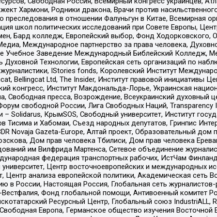
рсов, Свободная Россия, Всемирный конгресс украинцев, Атла
ект Хармони, Родники дракона, Врачи против насильственного
ию преследования в отношении Фалуньгун в Китае, Всемирная о
ация школ политических исследований при Совете Европы, Цен
мен, Бард колледж, Европейский выбор, Фонд Ходорковского,
едиа, Международное партнерство за права человека, Духовно
ое Учебное Заведение Международный Библейский Колледж, М
ь Духовной Технологии, Европейская сеть организаций по наб
урналистики, IStories fonds, Королевский Институт Между
gcat, Bellingcat Ltd, The Insider, Институт правовой инициатив
инский конгресс, Институт Макдональда-Лорье, Украинская нац
, Свободная пресса, Возрождение, Всеукраинский духовный цен
орум свободной России, Лига Свободных Наций, Transparеncy I
– Solidarus, КрымSOS, Свободный университет, Институт госу
в Тисима и Хабомаи, Съезд народных депутатов, Гринпис Инте
DR Novaja Gazeta-Europe, Алтай проект, Образовательный дом 
зскова, Дом прав человека Тбилиси, Дом прав человека Ерева
едований им Вилфрида Мартенса, Сетевое объединение журнали
Международная федерация транспортных рабочих, ИстЧам Финлан
й университет, Центр восточноевропейских и международных и
, Центр анализа европейской политики, Академическая сеть Во
ю в России, Настоящая Россия, Глобальная сеть журналистов
естфалия, Фонд глобальной помощи, Антивоенный комитет России,
татарский Ресурсный Центр, Глобальный союз IndustriALL, Russi
 Свободная Европа, Германское общество изучения Восточной 