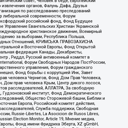
нтический совет, Человек в беде, Европейский
 извлечения органов, Фалунь Дафа, Друзья
рганизация по расследованию преследований
тр либеральной современности, Форум
 Оксфордский российский фонд, Фонд Будущее
е Управление Евангельских Христиан Украинской
еждународное христианское движение, Всемирный
людению за выборами, Республика Польша,
народных Отношений, КРИМСЬКА ПРАВОЗАХИСНА
ы Центральной и Восточной Европы, Фонд Открытой
иональная федерация Канады, Декабристы,
тр , Риддл, Русский антивоенный комитет в
nternational, Форум Свободных Народов ПостРоссии,
дарственного управления, Форум гражданского
рнешнл, Фонд борьбы с коррупцией Инк, Завет
прав человека Чернигов, Фонд Дом Прав Человека,
н, Дом прав человека Крым, Центр дикого лосося,
стов расследователей, АЛЛАТРА, За свободную
д, Гудзоновский институт, Фонд Демократического
сследований, Общество Сторожевой башни, Библии и
сточная Европа, Российский комитет действия,
-расследователей, Служба поддержки, Свободная
 Russie-Libertes, La Asocicion de Rusos Libres,
an Election Monitor, Article 19, Мнение медиа,
Европы, Фонд имени Фридриха Эберта, XZ gGmbH,