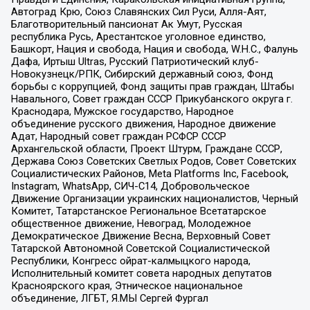
Автоград Крю, Союз Славянских Сил Руси, Алля-Аят,
Благотворительный пансионат Ак Умут, Русская
республика Русь, Арестантское уголовное единство,
Башкорт, Нация и свобода, Нация и свобода, W.H.С., Фалунь
Дафа, Иртыш Ultras, Русский Патриотический клуб-
Новокузнецк/РПК, Сибирский державный союз, Фонд
борьбы с коррупцией, Фонд защиты прав граждан, Штабы
Навального, Совет граждан СССР Прикубанского округа г.
Краснодара, Мужское государство, Народное
объединение русского движения, Народное движение
Адат, Народный совет граждан РСФСР СССР
Архангельской области, Проект Штурм, Граждане СССР,
Держава Союз Советских Светлых Родов, Совет Советских
Социалистических Районов, Meta Platforms Inc, Facebook,
Instagram, WhatsApp, СИЧ-С14, Добровольческое
Движение Организации украинских националистов, Черный
Комитет, Татарстанское Региональное Всетатарское
общественное движение, Невоград, Молодежное
Демократическое Движение Весна, Верховный Совет
Татарской Автономной Советской Социалистической
Республики, Конгресс ойрат-калмыцкого народа,
Исполнительный комитет совета народных депутатов
Красноярского края, Этническое национальное
объединение, ЛГБТ, Я.МЫ Сергей Фургал