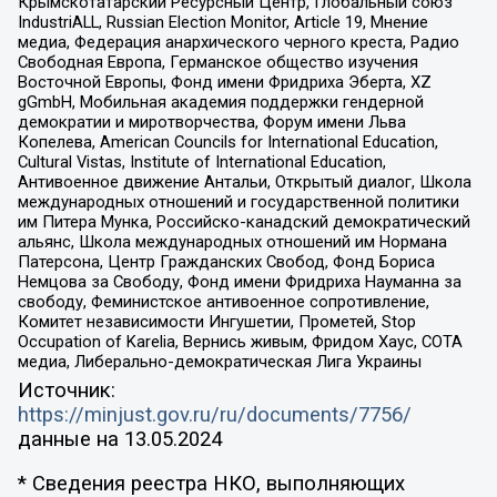
Крымскотатарский Ресурсный Центр, Глобальный союз
IndustriALL, Russian Election Monitor, Article 19, Мнение
медиа, Федерация анархического черного креста, Радио
Свободная Европа, Германское общество изучения
Восточной Европы, Фонд имени Фридриха Эберта, XZ
gGmbH, Мобильная академия поддержки гендерной
демократии и миротворчества, Форум имени Льва
Копелева, American Councils for International Education,
Cultural Vistas, Institute of International Education,
Антивоенное движение Антальи, Открытый диалог, Школа
международных отношений и государственной политики
им Питера Мунка, Российско-канадский демократический
альянс, Школа международных отношений им Нормана
Патерсона, Центр Гражданских Свобод, Фонд Бориса
Немцова за Свободу, Фонд имени Фридриха Науманна за
свободу, Феминистское антивоенное сопротивление,
Комитет независимости Ингушетии, Прометей, Stop
Occupation of Karelia, Вернись живым, Фридом Хаус, СОТА
медиа, Либерально-демократическая Лига Украины
Источник:
https://minjust.gov.ru/ru/documents/7756/
данные на
13.05.2024
* Сведения реестра НКО, выполняющих