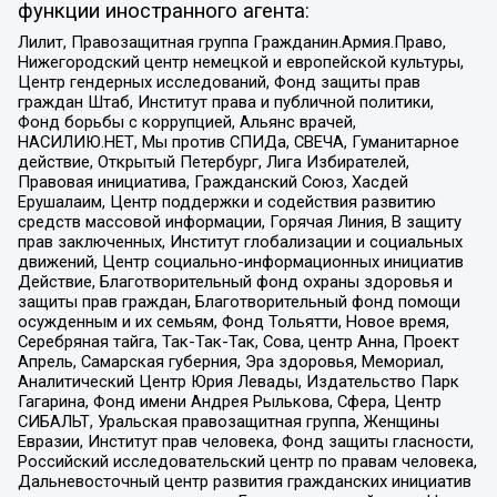
функции иностранного агента:
Лилит, Правозащитная группа Гражданин.Армия.Право,
Нижегородский центр немецкой и европейской культуры,
Центр гендерных исследований, Фонд защиты прав
граждан Штаб, Институт права и публичной политики,
Фонд борьбы с коррупцией, Альянс врачей,
НАСИЛИЮ.НЕТ, Мы против СПИДа, СВЕЧА, Гуманитарное
действие, Открытый Петербург, Лига Избирателей,
Правовая инициатива, Гражданский Союз, Хасдей
Ерушалаим, Центр поддержки и содействия развитию
средств массовой информации, Горячая Линия, В защиту
прав заключенных, Институт глобализации и социальных
движений, Центр социально-информационных инициатив
Действие, Благотворительный фонд охраны здоровья и
защиты прав граждан, Благотворительный фонд помощи
осужденным и их семьям, Фонд Тольятти, Новое время,
Серебряная тайга, Так-Так-Так, Сова, центр Анна, Проект
Апрель, Самарская губерния, Эра здоровья, Мемориал,
Аналитический Центр Юрия Левады, Издательство Парк
Гагарина, Фонд имени Андрея Рылькова, Сфера, Центр
СИБАЛЬТ, Уральская правозащитная группа, Женщины
Евразии, Институт прав человека, Фонд защиты гласности,
Российский исследовательский центр по правам человека,
Дальневосточный центр развития гражданских инициатив