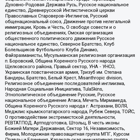
Духовно-Родовая Держава Русь, Русское национальное
единство, Древнерусской Инглистической церкви
Православных Староверов-Инглингов, Русский
общенациональный союз, Движение против нелегальной
иммиграции, Кровь и Честь, О свободе совести и о
религиозных объединениях, Омская организация
общественного политического движения Русское
национальное единство, Северное Братство, Клуб
Болельщиков Футбольного Клуба Динамо,
Файзрахманисты, Мусульманская религиозная организация
п. Боровский, Община Коренного Русского народа
Щелковского района, Правый сектор, УНА - УНСО,
Украинская повстанческая армия, Тризуб им. Степана
Бандеры, Братство, Белый Крест, Misanthropic division,
Религиозное объединение последователей инглиизма,
Народная Социальная Инициатива, TulaSkins,
Этнополитическое объединение Русские, Русское
национальное объединение Атака, Мечеть Мирмамеда,
Община Коренного Русского народа г. Астрахани, ВОЛЯ,
Меджлис крымскотатарского народа, Рубеж Севера, ТОЙС,
О противодействии экстремистской деятельности,
РЕВТАТПОД, Артподготовка, Штольц, В честь иконы
Божией Матери Державная, Сектор 16, Независимость,
Фирма, Молодежная правозащитная группа МПГ, Курсом
Правды и Единения, Каракольская инициативная группа,