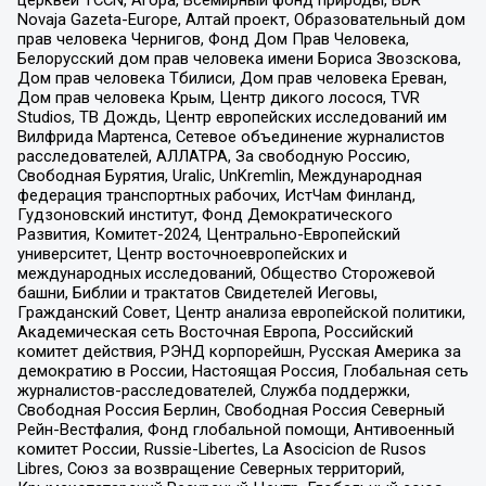
церквей TCCN, Агора, Всемирный фонд природы, BDR
Novaja Gazeta-Europe, Алтай проект, Образовательный дом
прав человека Чернигов, Фонд Дом Прав Человека,
Белорусский дом прав человека имени Бориса Звозскова,
Дом прав человека Тбилиси, Дом прав человека Ереван,
Дом прав человека Крым, Центр дикого лосося, TVR
Studios, ТВ Дождь, Центр европейских исследований им
Вилфрида Мартенса, Сетевое объединение журналистов
расследователей, АЛЛАТРА, За свободную Россию,
Свободная Бурятия, Uralic, UnKremlin, Международная
федерация транспортных рабочих, ИстЧам Финланд,
Гудзоновский институт, Фонд Демократического
Развития, Комитет-2024, Центрально-Европейский
университет, Центр восточноевропейских и
международных исследований, Общество Сторожевой
башни, Библии и трактатов Свидетелей Иеговы,
Гражданский Совет, Центр анализа европейской политики,
Академическая сеть Восточная Европа, Российский
комитет действия, РЭНД корпорейшн, Русская Америка за
демократию в России, Настоящая Россия, Глобальная сеть
журналистов-расследователей, Служба поддержки,
Свободная Россия Берлин, Свободная Россия Северный
Рейн-Вестфалия, Фонд глобальной помощи, Антивоенный
комитет России, Russie-Libertes, La Asocicion de Rusos
Libres, Союз за возвращение Северных территорий,