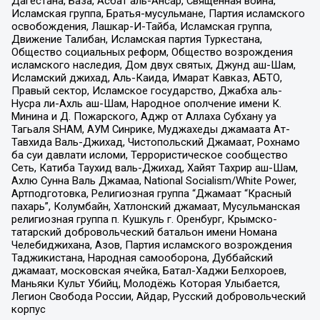
Дагестана, База, Асбат аль-Ансар, Священная война,
Исламская группа, Братья-мусульмане, Партия исламского
освобождения, Лашкар-И-Тайба, Исламская группа,
Движение Талибан, Исламская партия Туркестана,
Общество социальных реформ, Общество возрождения
исламского наследия, Дом двух святых, Джунд аш-Шам,
Исламский джихад, Аль-Каида, Имарат Кавказ, АБТО,
Правый сектор, Исламское государство, Джабха аль-
Нусра ли-Ахль аш-Шам, Народное ополчение имени К.
Минина и Д. Пожарского, Аджр от Аллаха Субхану уа
Тагьаля SHAM, АУМ Синрике, Муджахеды джамаата Ат-
Тавхида Валь-Джихад, Чистопольский Джамаат, Рохнамо
ба суи давлати исломи, Террористическое сообщество
Сеть, Катиба Таухид валь-Джихад, Хайят Тахрир аш-Шам,
Ахлю Сунна Валь Джамаа, National Socialism/White Power,
Артподготовка, Религиозная группа “Джамаат “Красный
пахарь”, Колумбайн, Хатлонский джамаат, Мусульманская
религиозная группа п. Кушкуль г. Оренбург, Крымско-
татарский добровольческий батальон имени Номана
Челебиджихана, Азов, Партия исламского возрождения
Таджикистана, Народная самооборона, Дуббайский
джамаат, московская ячейка, Батал-Хаджи Белхороев,
Маньяки Культ Убийц, Молодёжь Которая Улыбается,
Легион Свобода России, Айдар, Русский добровольческий
корпус