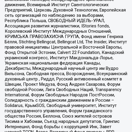
движение, Всемирный Институт Саентологических
Предприятий, Церковь Духовной Технологии, Европейская
сеть организаций по наблюдению за выборами,
Республика Польша, СВОБОДНЫЙ ИДЕЛЬ-УРАЛ,
Ассоциация развития журналистики, IStories fonds,
Королевский Институт Международных Отношений,
КРИМСЬКА ПРАВОЗАХИСНА ГРУПА, Фонд имени Генриха
Бёлля, Stichting Bellingcat, Bellingcat Ltd, The Insider, Институт
правовой инициативы Центральной и Восточной Европы,
Фонд Открытой Эстонии, Calvert 22 Foundation, Канадский
украинский конгресс, Институт Макдональда-Лорье,
Украинская национальная федерация Канады,
Декабристы, Международный научный центр им Вудро
Вильсона, Свободная пресса, Возрождение, Всеукраинский
духовный центр , Риддл, Русский антивоенный комитет в
Швеции, Проект Медуза, Фонд Андрея Сахарова, Форум
свободной России, Лига Свободных Наций, Transparеncy
International, Форум Свободных Народов ПостРоссии,
Солидарность с гражданским движением в России –
Solidarus, КрымSOS, Свободный университет, Институт
государственного управления, Форум гражданского
общества Россия, Беллона, Союз жителей островов
Тисима и Хабомаи, Съезд народных депутатов, Гринпис
Интернешнл, Фонд борьбы с коррупцией Инк, Завет