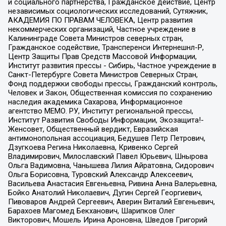
и социального партнерства, Гражданское действие, Центр
независимых социологических исследований, Сутяжник,
АКАДЕМИЯ ПО ПРАВАМ ЧЕЛОВЕКА, Центр развития
некоммерческих организаций, Частное учреждение в
Калининграде Совета Министров северных стран,
Гражданское содействие, Трансперенси Интернешнл-Р,
Центр Защиты Прав Средств Массовой Информации,
Институт развития прессы - Сибирь, Частное учреждение в
Санкт-Петербурге Совета Министров Северных Стран,
Фонд поддержки свободы прессы, Гражданский контроль,
Человек и Закон, Общественная комиссия по сохранению
наследия академика Сахарова, Информационное
агентство МЕМО. РУ, Институт региональной прессы,
Институт Развития Свободы Информации, Экозащита!-
Женсовет, Общественный вердикт, Евразийская
антимонопольная ассоциация, Бедушев Петр Петрович,
Дзугкоева Регина Николаевна, Кривенко Сергей
Владимирович, Милославский Павел Юрьевич, Шнырова
Ольга Вадимовна, Чанышева Лилия Айратовна, Сидорович
Ольга Борисовна, Туровский Александр Алексеевич,
Васильева Анастасия Евгеньевна, Ривина Анна Валерьевна,
Бойко Анатолий Николаевич, Дугин Сергей Георгиевич,
Пивоваров Андрей Сергеевич, Аверин Виталий Евгеньевич,
Барахоев Магомед Бекханович, Шарипков Олег
Викторович, Мошель Ирина Ароновна, Шведов Григорий