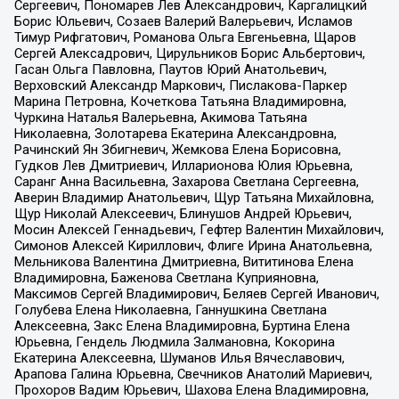
Сергеевич, Пономарев Лев Александрович, Каргалицкий
Борис Юльевич, Созаев Валерий Валерьевич, Исламов
Тимур Рифгатович, Романова Ольга Евгеньевна, Щаров
Сергей Алексадрович, Цирульников Борис Альбертович,
Гасан Ольга Павловна, Паутов Юрий Анатольевич,
Верховский Александр Маркович, Пислакова-Паркер
Марина Петровна, Кочеткова Татьяна Владимировна,
Чуркина Наталья Валерьевна, Акимова Татьяна
Николаевна, Золотарева Екатерина Александровна,
Рачинский Ян Збигневич, Жемкова Елена Борисовна,
Гудков Лев Дмитриевич, Илларионова Юлия Юрьевна,
Саранг Анна Васильевна, Захарова Светлана Сергеевна,
Аверин Владимир Анатольевич, Щур Татьяна Михайловна,
Щур Николай Алексеевич, Блинушов Андрей Юрьевич,
Мосин Алексей Геннадьевич, Гефтер Валентин Михайлович,
Симонов Алексей Кириллович, Флиге Ирина Анатольевна,
Мельникова Валентина Дмитриевна, Вититинова Елена
Владимировна, Баженова Светлана Куприяновна,
Максимов Сергей Владимирович, Беляев Сергей Иванович,
Голубева Елена Николаевна, Ганнушкина Светлана
Алексеевна, Закс Елена Владимировна, Буртина Елена
Юрьевна, Гендель Людмила Залмановна, Кокорина
Екатерина Алексеевна, Шуманов Илья Вячеславович,
Арапова Галина Юрьевна, Свечников Анатолий Мариевич,
Прохоров Вадим Юрьевич, Шахова Елена Владимировна,