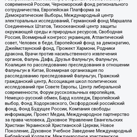
современной России, Черноморский фонд регионального
сотрудничества, Европейская Платформа за
Демократические Выборы, Международный центр
электоральных исследований, Германский фонд Маршалла
Соединенных Штатов, Тихоокеанский центр защиты
окружающей среды и природных ресурсов, Свободная
Россия, Всемирный конгресс украинцев, Атлантический
совет, Человек в беде, Европейский фонд за демократию,
Джеймстаунский фонд, Прожект Хармони, Родники
дракона, Врачи против насильственного извлечения
органов, Фалунь Дафа, Друзья Фалуньгун, Фалуньгун,
Коалиция по расследованию преследования в отношении
Фалуньгун в Китае, Всемирная организация по
расследованию преследований Фалуньгун, Пражский
гражданский центр, Ассоциация школ политических
исследований при Совете Европы, Центр либеральной
современности, Форум русскоязычных европейцев,
Немецко-русский обмен, Бард колледж, Европейский
выбор, Фонд Ходорковского, Оксфордский российский
фонд, Фонд Будущее России, Компания свободы
информации, Проект Медиа, Международное партнерство
за права человека, Духовное Управление Евангельских
Христиан Украинской Христианской Церкви, Новое
Поколение, Духовное Учебное Заведение Международный
Библейский Колледж, Международное христианское