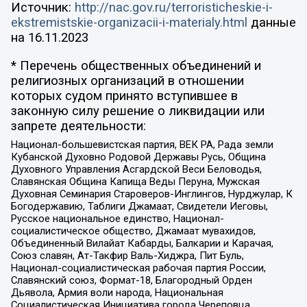
Источник:
http://nac.gov.ru/terroristicheskie-i-
ekstremistskie-organizacii-i-materialy.html
данные
на
16.11.2023
* Перечень общественных объединений и
религиозных организаций в отношении
которых судом принято вступившее в
законную силу решение о ликвидации или
запрете деятельности:
Национал-большевистская партия, ВЕК РА, Рада земли
Кубанской Духовно Родовой Державы Русь, Община
Духовного Управления Асгардской Веси Беловодья,
Славянская Община Капища Веды Перуна, Мужская
Духовная Семинария Староверов-Инглингов, Нурджулар, К
Богодержавию, Таблиги Джамаат, Свидетели Иеговы,
Русское национальное единство, Национал-
социалистическое общество, Джамаат мувахидов,
Объединенный Вилайат Кабарды, Балкарии и Карачая,
Союз славян, Ат-Такфир Валь-Хиджра, Пит Буль,
Национал-социалистическая рабочая партия России,
Славянский союз, Формат-18, Благородный Орден
Дьявола, Армия воли народа, Национальная
Социалистическая Инициатива города Череповца,