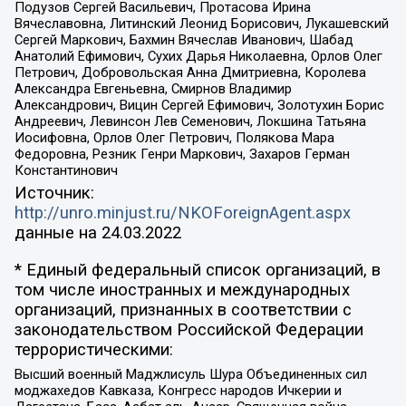
Подузов Сергей Васильевич, Протасова Ирина
Вячеславовна, Литинский Леонид Борисович, Лукашевский
Сергей Маркович, Бахмин Вячеслав Иванович, Шабад
Анатолий Ефимович, Сухих Дарья Николаевна, Орлов Олег
Петрович, Добровольская Анна Дмитриевна, Королева
Александра Евгеньевна, Смирнов Владимир
Александрович, Вицин Сергей Ефимович, Золотухин Борис
Андреевич, Левинсон Лев Семенович, Локшина Татьяна
Иосифовна, Орлов Олег Петрович, Полякова Мара
Федоровна, Резник Генри Маркович, Захаров Герман
Константинович
Источник:
http://unro.minjust.ru/NKOForeignAgent.aspx
данные на
24.03.2022
* Единый федеральный список организаций, в
том числе иностранных и международных
организаций, признанных в соответствии с
законодательством Российской Федерации
террористическими:
Высший военный Маджлисуль Шура Объединенных сил
моджахедов Кавказа, Конгресс народов Ичкерии и